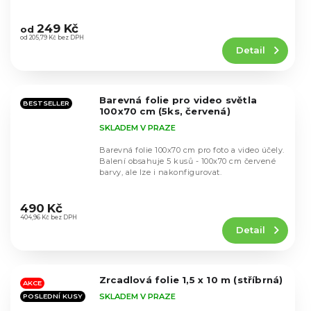
Průměrné
hodnocení
249 Kč
od
produktu
od 205,79 Kč bez DPH
Detail
je
4,7
z
5
Barevná folie pro video světla
hvězdiček.
BESTSELLER
100x70 cm (5ks, červená)
SKLADEM V PRAZE
Barevná folie 100x70 cm pro foto a video účely.
Balení obsahuje 5 kusů - 100x70 cm červené
barvy, ale lze i nakonfigurovat.
Průměrné
hodnocení
490 Kč
produktu
404,96 Kč bez DPH
Detail
je
4,7
z
5
Zrcadlová folie 1,5 x 10 m (stříbrná)
hvězdiček.
AKCE
SKLADEM V PRAZE
POSLEDNÍ KUSY