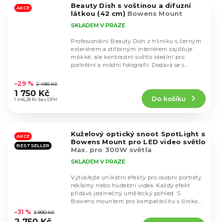
Beauty Dish s voštinou a difuzní
hvězdiček.
AKCE
látkou (42 cm)
Bowens Mount
SKLADEM V PRAZE
Profesionální Beauty Dish z hliníku s černým
exteriérem a stříbrným interiérem zajišťuje
měkké, ale kontrastní světlo ideální pro
portrétní a módní fotografii. Dodává se s...
Průměrné
hodnocení
–29 %
2 490 Kč
produktu
1 750 Kč
Do košíku
je
1 446,28 Kč bez DPH
5,0
z
5
Kuželový optický snoot SpotLight s
hvězdiček.
AKCE
Bowens Mount pro LED video světlo
BESTSELLER
Max. pro 300W světla
SKLADEM V PRAZE
Vytvářejte unikátní efekty pro osobní portréty,
reklamy nebo hudební videa. Každý efekt
přidává jedinečný umělecký pohled. S
Průměrné
Bowens mountem pro kompatibilitu s širokou
hodnocení
škálou...
–31 %
3 990 Kč
produktu
2 750 Kč