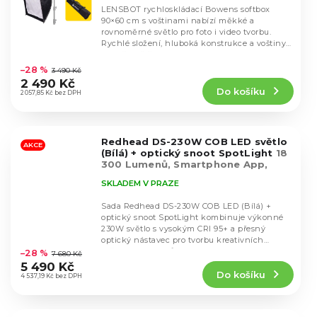
LENSBOT rychloskládací Bowens softbox
90×60 cm s voštinami nabízí měkké a
rovnoměrné světlo pro foto i video tvorbu.
Rychlé složení, hluboká konstrukce a voštiny
Průměrné
pro přesnější...
hodnocení
–28 %
3 490 Kč
produktu
2 490 Kč
Do košíku
je
2 057,85 Kč bez DPH
5,0
z
5
Redhead DS-230W COB LED světlo
hvězdiček.
AKCE
(Bílá) + optický snoot SpotLight
18
300 Lumenů, Smartphone App,
Bowens Mount
SKLADEM V PRAZE
Sada Redhead DS-230W COB LED (Bílá) +
optický snoot SpotLight kombinuje výkonné
230W světlo s vysokým CRI 95+ a přesný
Průměrné
optický nástavec pro tvorbu kreativních
hodnocení
světelných efektů....
–28 %
7 680 Kč
produktu
5 490 Kč
Do košíku
je
4 537,19 Kč bez DPH
4,6
z
5