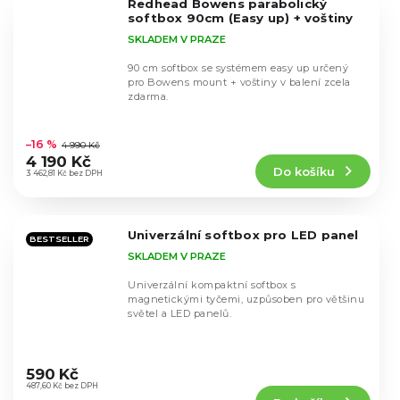
Redhead Bowens parabolický
hvězdiček.
softbox 90cm (Easy up) + voštiny
SKLADEM V PRAZE
90 cm softbox se systémem easy up určený
pro Bowens mount + voštiny v balení zcela
zdarma.
Průměrné
hodnocení
–16 %
4 990 Kč
produktu
4 190 Kč
Do košíku
je
3 462,81 Kč bez DPH
5,0
z
5
Univerzální softbox pro LED panel
hvězdiček.
BESTSELLER
SKLADEM V PRAZE
Univerzální kompaktní softbox s
magnetickými tyčemi, uzpůsoben pro většinu
světel a LED panelů.
Průměrné
hodnocení
590 Kč
produktu
487,60 Kč bez DPH