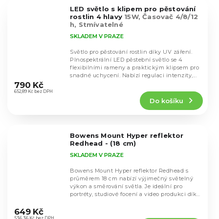
5
LED světlo s klipem pro pěstování
hvězdiček.
rostlin 4 hlavy
15W, Časovač 4/8/12
h, Stmívatelné
SKLADEM V PRAZE
Světlo pro pěstování rostlin díky UV záření.
Plnospektrální LED pěstební světlo se 4
flexibilními rameny a praktickým klipsem pro
Průměrné
snadné uchycení. Nabízí regulaci intenzity,...
hodnocení
790 Kč
produktu
652,89 Kč bez DPH
Do košíku
je
4,5
z
5
Bowens Mount Hyper reflektor
hvězdiček.
Redhead - (18 cm)
SKLADEM V PRAZE
Bowens Mount Hyper reflektor Redhead s
průměrem 18 cm nabízí výjimečný světelný
výkon a směrování světla. Je ideální pro
portréty, studiové focení a video produkci díky
Průměrné
svému...
hodnocení
649 Kč
536,36 Kč bez DPH