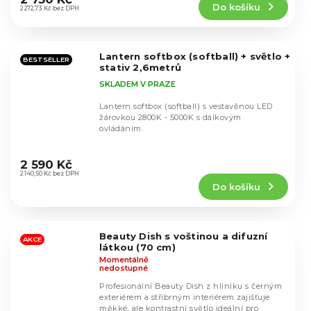
Do košíku
je
2 272,73 Kč bez DPH
4,5
z
5
Lantern softbox (softball) + světlo +
hvězdiček.
BESTSELLER
stativ 2,6metrů
SKLADEM V PRAZE
Lantern softbox (softball) s vestavěnou LED
žárovkou 2800K - 5000K s dálkovým
ovládáním.
Průměrné
hodnocení
2 590 Kč
produktu
2 140,50 Kč bez DPH
Do košíku
je
4,4
z
5
Beauty Dish s voštinou a difuzní
hvězdiček.
AKCE
látkou (70 cm)
Momentálně
nedostupné
Profesionální Beauty Dish z hliníku s černým
exteriérem a stříbrným interiérem zajišťuje
měkké, ale kontrastní světlo ideální pro