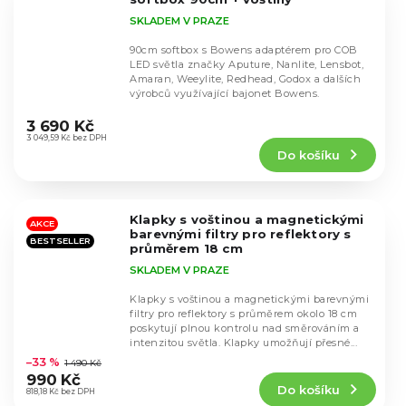
SKLADEM V PRAZE
90cm softbox s Bowens adaptérem pro COB
LED světla značky Aputure, Nanlite, Lensbot,
Amaran, Weeylite, Redhead, Godox a dalších
výrobců využívající bajonet Bowens.
Průměrné
hodnocení
3 690 Kč
produktu
3 049,59 Kč bez DPH
Do košíku
je
4,9
z
5
Klapky s voštinou a magnetickými
hvězdiček.
AKCE
barevnými filtry pro reflektory s
BESTSELLER
průměrem 18 cm
SKLADEM V PRAZE
Klapky s voštinou a magnetickými barevnými
filtry pro reflektory s průměrem okolo 18 cm
poskytují plnou kontrolu nad směrováním a
Průměrné
intenzitou světla. Klapky umožňují přesné...
hodnocení
–33 %
1 490 Kč
produktu
990 Kč
Do košíku
je
818,18 Kč bez DPH