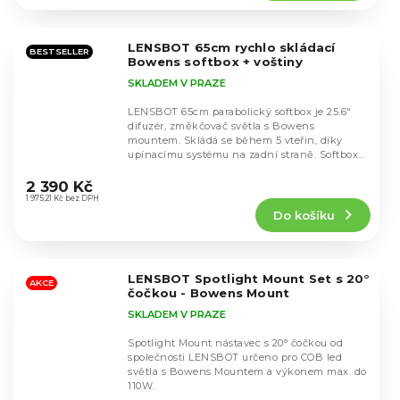
5,0
z
5
LENSBOT 65cm rychlo skládací
hvězdiček.
BESTSELLER
Bowens softbox + voštiny
SKLADEM V PRAZE
LENSBOT 65cm parabolický softbox je 25.6"
difuzér, změkčovač světla s Bowens
mountem. Skládá se během 5 vteřin, díky
upínacímu systému na zadní straně. Softbox
Průměrné
je rozměrově...
hodnocení
2 390 Kč
produktu
1 975,21 Kč bez DPH
Do košíku
je
4,9
z
5
LENSBOT Spotlight Mount Set s 20°
hvězdiček.
AKCE
čočkou - Bowens Mount
SKLADEM V PRAZE
Spotlight Mount nástavec s 20° čočkou od
společnosti LENSBOT určeno pro COB led
světla s Bowens Mountem a výkonem max. do
110W.
Průměrné