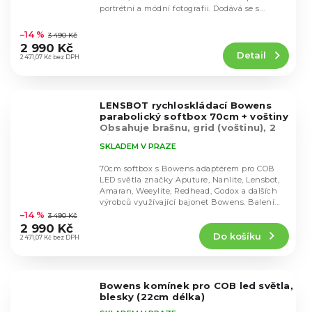
portrétní a módní fotografii. Dodává se s...
Průměrné
hodnocení
–14 %
3 490 Kč
produktu
2 990 Kč
Detail
je
2 471,07 Kč bez DPH
3,7
z
5
LENSBOT rychloskládací Bowens
hvězdiček.
parabolický softbox 70cm + voštiny
Obsahuje brašnu, grid (voštinu), 2
difuzní látky
SKLADEM V PRAZE
70cm softbox s Bowens adaptérem pro COB
LED světla značky Aputure, Nanlite, Lensbot,
Amaran, Weeylite, Redhead, Godox a dalších
Průměrné
výrobců využívající bajonet Bowens. Balení...
hodnocení
–14 %
3 490 Kč
produktu
2 990 Kč
Do košíku
je
2 471,07 Kč bez DPH
5,0
z
5
Bowens komínek pro COB led světla,
hvězdiček.
blesky (22cm délka)