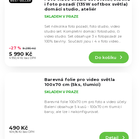
hvězdiček.
BESTSELLER
i foto pozadí (135W softbox světla)
domácí studio, ateliér
SKLADEM V PRAZE
Set několika foto pozadí, foto studio, video
studio set. Kompletní domácí fotostudio, či
video studio. Set obsahuje 3 x fotopozadí ze
Průměrné
100% bavlny. Součástí jsou i 4 x foto video...
hodnocení
–27 %
8 290 Kč
produktu
5 990 Kč
Do košíku
je
4 950,41 Kč bez DPH
4,6
z
5
Barevná folie pro video světla
hvězdiček.
100x70 cm (5ks, tlumící)
SKLADEM V PRAZE
Barevná folie 100x70 cm pro foto a video účely.
Balení obsahuje 5 kusů - 100x70 cm tlumící
barvy, ale lze i nakonfigurovat.
Průměrné
hodnocení
490 Kč
produktu
404,96 Kč bez DPH
Detail
je