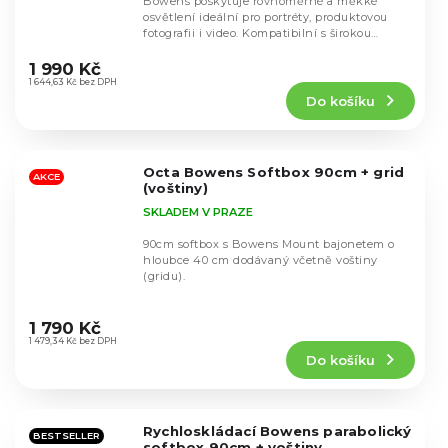
Bowens poskytuje rovnoměrné a měkké
osvětlení ideální pro portréty, produktovou
fotografii i video. Kompatibilní s širokou
Průměrné
škálou...
hodnocení
1 990 Kč
produktu
1 644,63 Kč bez DPH
Do košíku
je
5,0
z
5
Octa Bowens Softbox 90cm + grid
hvězdiček.
AKCE
(voštiny)
SKLADEM V PRAZE
90cm softbox s Bowens Mount bajonetem o
hloubce 40 cm dodávaný včetně voštiny
(gridu).
Průměrné
hodnocení
1 790 Kč
produktu
1 479,34 Kč bez DPH
Do košíku
je
4,7
z
5
Rychloskládací Bowens parabolický
hvězdiček.
BESTSELLER
softbox 90cm + voštiny