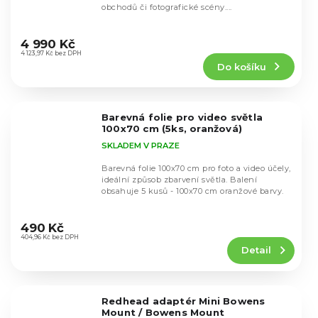
obchodů či fotografické scény....
Průměrné
hodnocení
4 990 Kč
produktu
4 123,97 Kč bez DPH
Do košíku
je
4,5
z
5
Barevná folie pro video světla
hvězdiček.
100x70 cm (5ks, oranžová)
SKLADEM V PRAZE
Barevná folie 100x70 cm pro foto a video účely,
ideální způsob zbarvení světla. Balení
obsahuje 5 kusů - 100x70 cm oranžové barvy.
Průměrné
hodnocení
490 Kč
produktu
404,96 Kč bez DPH
Detail
je
4,8
z
5
Redhead adaptér Mini Bowens
hvězdiček.
Mount / Bowens Mount