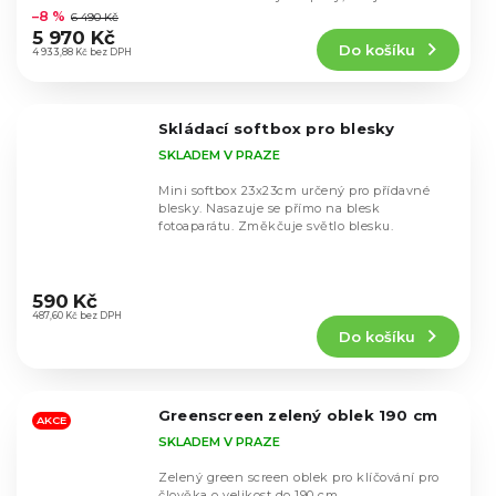
hodnocení
pro...
–8 %
6 490 Kč
produktu
5 970 Kč
Do košíku
je
4 933,88 Kč bez DPH
4,5
z
5
Skládací softbox pro blesky
hvězdiček.
SKLADEM V PRAZE
Mini softbox 23x23cm určený pro přídavné
blesky. Nasazuje se přímo na blesk
fotoaparátu. Změkčuje světlo blesku.
Průměrné
hodnocení
590 Kč
produktu
487,60 Kč bez DPH
Do košíku
je
4,5
z
5
Greenscreen zelený oblek 190 cm
hvězdiček.
AKCE
SKLADEM V PRAZE
Zelený green screen oblek pro klíčování pro
člověka o velikost do 190 cm.