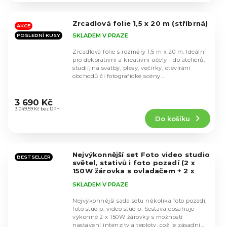
z
5
Zrcadlová folie 1,5 x 20 m (stříbrná)
hvězdiček.
AKCE
SKLADEM V PRAZE
POSLEDNÍ KUSY
Zrcadlová fólie s rozměry 1,5 m x 20 m. Ideální
pro dekorativní a kreativní účely - do ateliérů,
studií, na svatby, plesy, večírky, otevírání
obchodů či fotografické scény....
Průměrné
hodnocení
3 690 Kč
produktu
3 049,59 Kč bez DPH
Do košíku
je
4,1
z
5
Nejvýkonnější set Foto video studio
hvězdiček.
BESTSELLER
světel, stativů i foto pozadí (2 x
150W žárovka s ovladačem + 2 x
135W žárovka)
SKLADEM V PRAZE
Nejvýkonnější sada setu několika foto pozadí,
foto studio, video studio. Sestava obsahuje
výkonné 2 x 150W žárovky s možností
Průměrné
nastavení intenzity a teploty, což je zásadní