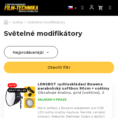
Přejít
Světla
Světelné modifikátory
na
obsah
Světelné modifikátory
Nejprodávanější
Ř
a
Nejlevnější
z
Otevřít filtr
V
Nejdražší
e
ý
n
Abecedně
p
í
LENSBOT rychloskládací Bowens
i
AKCE
parabolický softbox 90cm + voštiny
p
BESTSELLER
s
Obsahuje brašnu, grid (voštinu), 2
r
difuzní látky
p
SKLADEM V PRAZE
o
r
d
90cm softbox s Bowens adaptérem pro COB
o
u
LED světla značky Aputure, Nanlite, Lensbot,
d
Amaran, Weeylite, Redhead, Godox a dalších