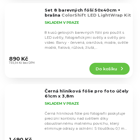
z
5
Set 8 barevných fólií 50x40cm +
hvězdiček.
brašna
ColorShift LED LightWrap Kit
SKLADEM V PRAZE
8 kusů gelových barevných fólií pro použít s
LED světly, fotografickými světly a světly pro
video. Barvy - červená, oranžová, modra, světle
modrá, fialová, růžová, žlutá,...
Průměrné
hodnocení
890 Kč
produktu
735,54 Kč bez DPH
Do košíku
je
4,6
z
5
Černá hliníková fólie pro foto účely
hvězdiček.
61cm x 3,8m
SKLADEM V PRAZE
Černá hliníková fólie pro fotografii poskytuje
precizní kontrolu nad světlem díky
oboustrannému matnému povrchu, který
eliminuje odrazy a oslnění. S tloušťkou 0,1 mm
Průměrné
je...
hodnocení
1 490 Kč