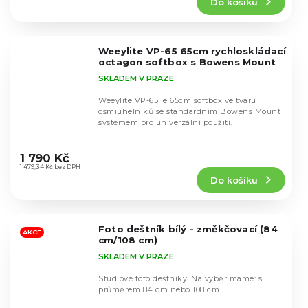
Do košíku
je
4,3
z
5
Weeylite VP-65 65cm rychloskládací
hvězdiček.
octagon softbox s Bowens Mount
SKLADEM V PRAZE
Weeylite VP-65 je 65cm softbox ve tvaru
osmiúhelníků se standardním Bowens Mount
systémem pro univerzální použití.
Průměrné
hodnocení
1 790 Kč
produktu
1 479,34 Kč bez DPH
Do košíku
je
4,9
z
5
Foto deštník bílý - změkčovací (84
hvězdiček.
AKCE
cm/108 cm)
SKLADEM V PRAZE
Studiové foto deštníky. Na výběr máme: s
průměrem 84 cm nebo 108 cm.