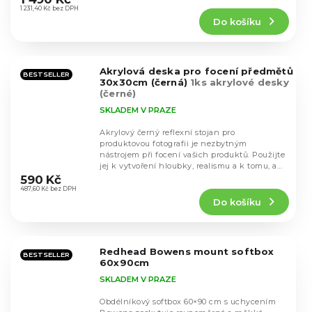
produktu
1 231,40 Kč bez DPH
Do košíku
je
5,0
z
5
Akrylová deska pro focení předmětů
hvězdiček.
BESTSELLER
30x30cm (černá)
1ks akrylové desky
(černé)
SKLADEM V PRAZE
Akrylový černý reflexní stojan pro
produktovou fotografii je nezbytným
nástrojem při focení vašich produktů. Použijte
Průměrné
jej k vytvoření hloubky, realismu a k tomu, aby
hodnocení
vaše...
590 Kč
produktu
487,60 Kč bez DPH
Do košíku
je
4,2
z
5
Redhead Bowens mount softbox
hvězdiček.
BESTSELLER
60x90cm
SKLADEM V PRAZE
Obdélníkový softbox 60×90 cm s uchycením