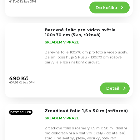
produktu
4 131,40 Kč bez DPH
Do košíku
je
4,5
z
5
Barevná folie pro video světla
hvězdiček.
100x70 cm (5ks, růžová)
SKLADEM V PRAZE
Barevná folie 100x70 cm pro foto a video účely.
Balení obsahuje 5 kusů - 100x70 cm růžové
barvy, ale lze i nakonfigurovat.
Průměrné
hodnocení
490 Kč
produktu
404,96 Kč bez DPH
Detail
je
4,6
z
5
Zrcadlová folie 1,5 x 50 m (stříbrná)
hvězdiček.
BESTSELLER
SKLADEM V PRAZE
Zrcadlová fólie s rozměry 1,5 m x 50 m. Ideální
pro dekorativní a kreativní účely - do ateliérů,
studií, na svatby, plesy, večírky, otevírání