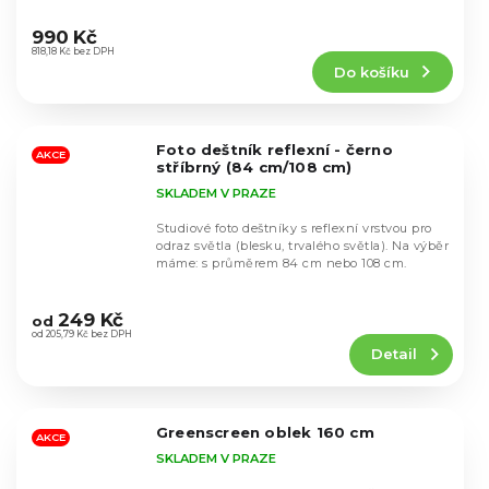
Průměrné
hodnocení
990 Kč
produktu
818,18 Kč bez DPH
Do košíku
je
4,7
z
5
Foto deštník reflexní - černo
hvězdiček.
AKCE
stříbrný (84 cm/108 cm)
SKLADEM V PRAZE
Studiové foto deštníky s reflexní vrstvou pro
odraz světla (blesku, trvalého světla). Na výběr
máme: s průměrem 84 cm nebo 108 cm.
Průměrné
hodnocení
249 Kč
od
produktu
od 205,79 Kč bez DPH
Detail
je
4,8
z
5
Greenscreen oblek 160 cm
hvězdiček.
AKCE
SKLADEM V PRAZE