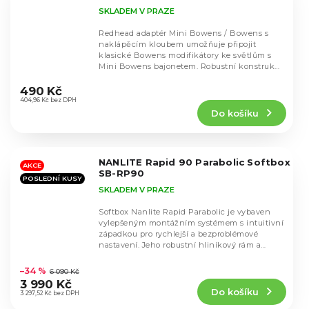
SKLADEM V PRAZE
Redhead adaptér Mini Bowens / Bowens s
naklápěcím kloubem umožňuje připojit
klasické Bowens modifikátory ke světlům s
Mini Bowens bajonetem. Robustní konstrukce
Průměrné
vhodná pro...
hodnocení
490 Kč
produktu
404,96 Kč bez DPH
Do košíku
je
5,0
z
5
NANLITE Rapid 90 Parabolic Softbox
hvězdiček.
AKCE
SB-RP90
POSLEDNÍ KUSY
SKLADEM V PRAZE
Softbox Nanlite Rapid Parabolic je vybaven
vylepšeným montážním systémem s intuitivní
západkou pro rychlejší a bezproblémové
nastavení. Jeho robustní hliníkový rám a
Průměrné
zesílené...
hodnocení
–34 %
6 090 Kč
produktu
3 990 Kč
Do košíku
je
3 297,52 Kč bez DPH
5,0