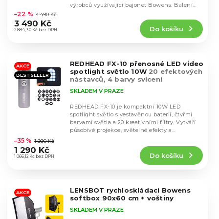
k
Průměrné
u
výrobců využívající bajonet Bowens. Balení...
hodnocení
t
–22 %
4 490 Kč
k
produktu
ů
3 490 Kč
t
Do košíku
je
2 884,30 Kč bez DPH
ů
5,0
z
5
REDHEAD FX-10 přenosné LED video
hvězdiček.
AKCE
spotlight světlo 10W
20 efektových
BESTSELLER
nástavců, 4 barvy svícení
SKLADEM V PRAZE
REDHEAD FX-10 je kompaktní 10W LED
spotlight světlo s vestavěnou baterií, čtyřmi
barvami světla a 20 kreativními filtry. Vytváří
Průměrné
působivé projekce, světelné efekty a...
hodnocení
–35 %
1 990 Kč
produktu
1 290 Kč
Do košíku
je
1 066,12 Kč bez DPH
5,0
z
5
LENSBOT rychloskládací Bowens
hvězdiček.
AKCE
softbox 90x60 cm + voštiny
SKLADEM V PRAZE