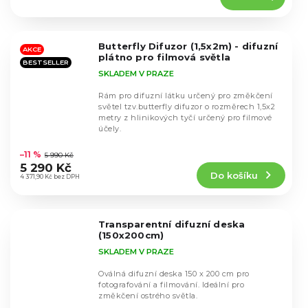
4,5
z
5
Butterfly Difuzor (1,5x2m) - difuzní
hvězdiček.
AKCE
plátno pro filmová světla
BESTSELLER
SKLADEM V PRAZE
Rám pro difuzní látku určený pro změkčení
světel tzv.butterfly difuzor o rozměrech 1,5x2
metry z hlinikových tyčí určený pro filmové
účely.
Průměrné
hodnocení
–11 %
5 990 Kč
produktu
5 290 Kč
Do košíku
je
4 371,90 Kč bez DPH
4,4
z
5
Transparentní difuzní deska
hvězdiček.
(150x200cm)
SKLADEM V PRAZE
Oválná difuzní deska 150 x 200 cm pro
fotografování a filmování. Ideální pro
změkčení ostrého světla.