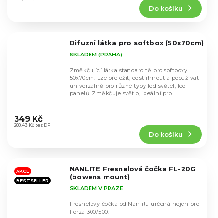
produktu
Do košíku
je
5,0
z
5
Difuzní látka pro softbox (50x70cm)
hvězdiček.
SKLADEM (PRAHA)
Změkčující látka standardně pro softboxy
50x70cm. Lze přeložit, odstřihnout a pooužívat
univerzálně pro různé typy led světel, led
panelů. Změkčuje světlo, ideální pro
přehození...
Průměrné
hodnocení
349 Kč
produktu
288,43 Kč bez DPH
Do košíku
je
5,0
z
5
NANLITE Fresnelová čočka FL-20G
hvězdiček.
AKCE
(bowens mount)
BESTSELLER
SKLADEM V PRAZE
Fresnelový čočka od Nanlitu určená nejen pro
Forza 300/500.