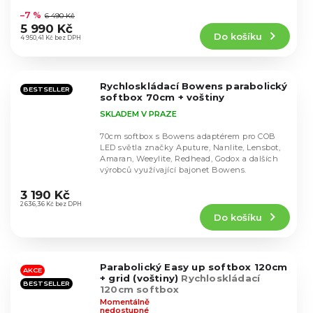
hodnocení
–7 %
6 490 Kč
produktu
5 990 Kč
Do košíku
je
4 950,41 Kč bez DPH
5,0
z
5
Rychloskládací Bowens parabolický
hvězdiček.
BESTSELLER
softbox 70cm + voštiny
SKLADEM V PRAZE
70cm softbox s Bowens adaptérem pro COB
LED světla značky Aputure, Nanlite, Lensbot,
Amaran, Weeylite, Redhead, Godox a dalších
výrobců využívající bajonet Bowens.
Průměrné
hodnocení
3 190 Kč
produktu
2 636,36 Kč bez DPH
Do košíku
je
4,9
z
5
Parabolický Easy up softbox 120cm
hvězdiček.
AKCE
+ grid (voštiny)
Rychloskládací
BESTSELLER
120cm softbox
Momentálně
nedostupné