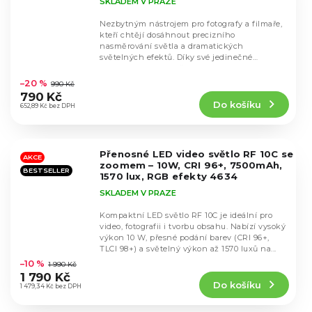
SKLADEM V PRAZE
Nezbytným nástrojem pro fotografy a filmaře,
kteří chtějí dosáhnout precizního
nasměrování světla a dramatických
světelných efektů. Díky své jedinečné
Průměrné
konstrukci, která zužuje...
hodnocení
–20 %
990 Kč
produktu
790 Kč
Do košíku
je
652,89 Kč bez DPH
5,0
z
5
Přenosné LED video světlo RF 10C se
hvězdiček.
AKCE
zoomem – 10W, CRI 96+, 7500mAh,
BESTSELLER
1570 lux, RGB efekty 4634
SKLADEM V PRAZE
Kompaktní LED světlo RF 10C je ideální pro
video, fotografii i tvorbu obsahu. Nabízí vysoký
výkon 10 W, přesné podání barev (CRI 96+,
Průměrné
TLCI 98+) a světelný výkon až 1570 luxů na...
hodnocení
–10 %
1 990 Kč
produktu
1 790 Kč
Do košíku
je
1 479,34 Kč bez DPH
4,2