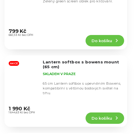
Zelený green screen oblek pro klíčování.
Průměrné
hodnocení
799 Kč
produktu
660,33 Kč bez DPH
Do košíku
je
4,5
z
5
Lantern softbox s bowens mount
hvězdiček.
AKCE
(65 cm)
SKLADEM V PRAZE
65 cm Lantern softbox s upevněním Bowens,
kompatibilní s většinou bodových světel na
trhu.
Průměrné
hodnocení
1 990 Kč
produktu
1 644,63 Kč bez DPH
Do košíku
je
4,5
z