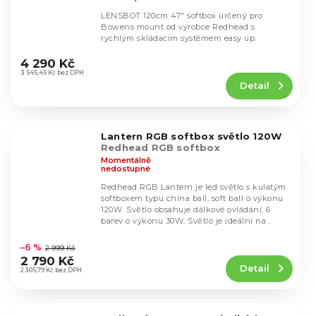
LENSBOT 120cm 47" softbox určený pro
Bowens mount od výrobce Redhead s
rychlým skládacím systémem easy up.
Průměrné
hodnocení
4 290 Kč
produktu
3 545,45 Kč bez DPH
Detail
je
4,9
z
5
Lantern RGB softbox světlo 120W
hvězdiček.
Redhead RGB softbox
Momentálně
nedostupné
Redhead RGB Lantern je led světlo s kulatým
softboxem typu china ball, soft ball o výkonu
120W. Světlo obsahuje dálkové ovládání, 6
barev o výkonu 30W. Světlo je ideální na...
Průměrné
hodnocení
–6 %
2 999 Kč
produktu
2 790 Kč
Detail
je
2 305,79 Kč bez DPH
4,6
z
5