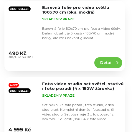
5
Barevná folie pro video světla
hvězdiček.
BESTSELLER
100x70 cm (5ks, modrá)
SKLADEM V PRAZE
Barevná folie 100x70 cm pro foto a video účely.
Balení obsahuje 5 kusů - 100x70 cm modré
barvy, ale lze i nakonfigurovat.
Průměrné
hodnocení
490 Kč
produktu
404,96 Kč bez DPH
Detail
je
4,8
z
5
Foto video studio set světel, stativů
hvězdiček.
AKCE
i foto pozadí (4 x 150W žárovka)
BESTSELLER
SKLADEM V PRAZE
Set několika foto pozadí, foto studio, video
studio set. Kompletní domácí fotostudio, či
video studio. Set obsahuje 3 x fotopozadí z
dakronu. Součástí jsou i 4 x foto video...
Průměrné
hodnocení
4 999 Kč