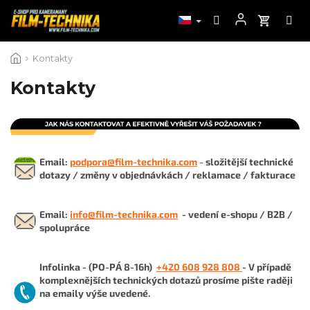
Přejít
Kontakty
na
obsah
Kontakty
Email:
podpora@film-technika.com
-
složitější technické
dotazy / změny v objednávkách / reklamace / fakturace
Email:
info@film-technika.com
- vedení e-shopu / B2B /
spolupráce
Infolinka - (PO-PÁ 8-16h)
+420 608 928 808
- V případě
komplexnějších technických dotazů prosíme pište raději
na emaily výše uvedené.