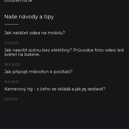
Doručení na SK
Naše návody a tipy
Jak natáčet videa na mobilu?
5.11.2023
Jak nasvítit scénu bez elektřiny? Průvodce foto video led
světel na baterie.
18.9.2022
Jak připojit mikrofon k počítači?
15.6.2021
Kamerový rig - z čeho se skládá a jak jej sestavit?
5.5.2021