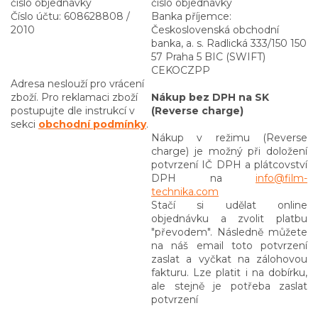
číslo objednávky
číslo objednávky
Číslo účtu: 608628808 /
Banka příjemce:
2010
Československá obchodní
banka, a. s. Radlická 333/150 150
57 Praha 5 BIC (SWIFT)
CEKOCZPP
Adresa neslouží pro vrácení
zboží. Pro reklamaci zboží
Nákup bez DPH na SK
postupujte dle instrukcí v
(Reverse charge)
sekci
obchodní podmínky
.
Nákup v režimu (Reverse
charge) je možný při doložení
potvrzení IČ DPH a plátcovství
DPH na
info@film-
technika.com
Stačí si udělat online
objednávku a zvolit platbu
"převodem". Následně můžete
na náš email toto potvrzení
zaslat a vyčkat na zálohovou
fakturu. Lze platit i na dobírku,
ale stejně je potřeba zaslat
potvrzení