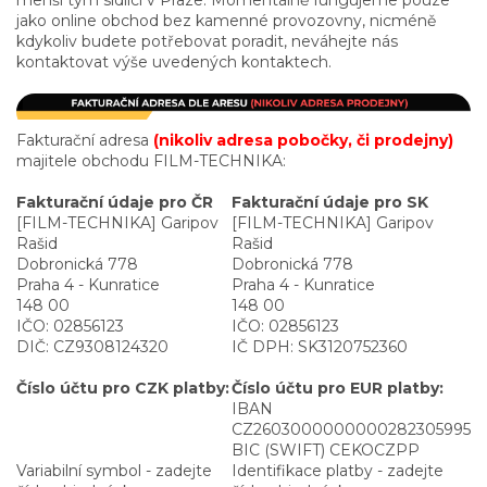
menší tým sídlící v Praze. Momentálně fungujeme pouze
jako online obchod bez kamenné provozovny, nicméně
kdykoliv budete potřebovat poradit, neváhejte nás
kontaktovat výše uvedených kontaktech.
Fakturační adresa
(nikoliv adresa pobočky, či prodejny)
majitele obchodu FILM-TECHNIKA:
Fakturační údaje pro ČR
Fakturační údaje pro SK
[FILM-TECHNIKA] Garipov
[FILM-TECHNIKA] Garipov
Rašid
Rašid
Dobronická 778
Dobronická 778
Praha 4 - Kunratice
Praha 4 - Kunratice
148 00
148 00
IČO: 02856123
IČO: 02856123
DIČ: CZ9308124320
IČ DPH: SK3120752360
Číslo účtu pro CZK platby:
Číslo účtu pro EUR platby:
IBAN
CZ2603000000000282305995
BIC (SWIFT) CEKOCZPP
Variabilní symbol - zadejte
Identifikace platby - zadejte