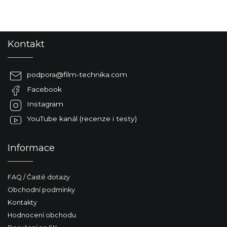
Z
Kontakt
á
p
a
podpora
@
film-technika.com
t
Facebook
í
Instagram
YouTube kanál (recenze i testy)
Informace
FAQ / Časté dotazy
Obchodní podmínky
Kontakty
Hodnocení obchodu