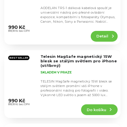
AODELAN TRS-1 dálková kabelová spoušť je
univerzální nástroj pro přesné ovládání
expozice, kompatibilní s fotoaparáty Olympus,
Průměrné
Canon, Nikon, Sony a Panasonic. Nabízí
hodnocení
nejen...
990 Kč
produktu
818,18 Kč bez DPH
Detail
je
4,3
z
5
Telesin MagSafe magnetický 15W
hvězdiček.
BESTSELLER
blesk se stálým světlem pro iPhone
(stříbrný)
SKLADEM V PRAZE
TELESIN MagSafe magnetický 15W blesk se
stálým světlem promění váš iPhone v
profesionální nástroj pro fotografii i video.
Průměrné
Výkonné LED světlo s jasem až 5000 lux
hodnocení
zajistí...
990 Kč
produktu
818,18 Kč bez DPH
Do košíku
je
5,0
z
5