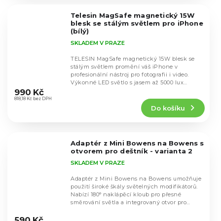
z
5
Telesin MagSafe magnetický 15W
hvězdiček.
blesk se stálým světlem pro iPhone
(bílý)
SKLADEM V PRAZE
TELESIN MagSafe magnetický 15W blesk se
stálým světlem promění váš iPhone v
profesionální nástroj pro fotografii i video.
Průměrné
Výkonné LED světlo s jasem až 5000 lux
hodnocení
zajistí...
990 Kč
produktu
818,18 Kč bez DPH
Do košíku
je
5,0
z
5
Adaptér z Mini Bowens na Bowens s
hvězdiček.
otvorem pro deštník - varianta 2
SKLADEM V PRAZE
Adaptér z Mini Bowens na Bowens umožňuje
použití široké škály světelných modifikátorů.
Nabízí 180° naklápěcí kloub pro přesné
směrování světla a integrovaný otvor pro
Průměrné
studiový...
hodnocení
590 Kč