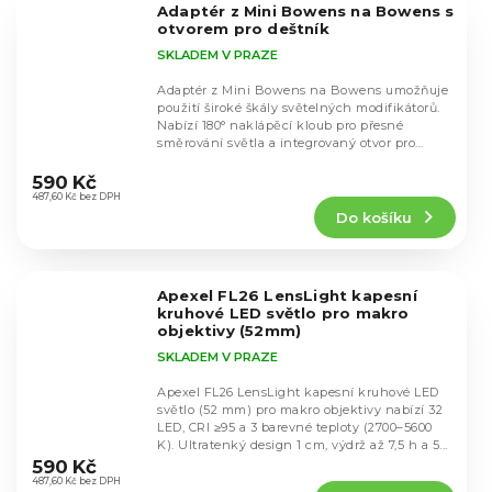
Adaptér z Mini Bowens na Bowens s
hvězdiček.
otvorem pro deštník
SKLADEM V PRAZE
Adaptér z Mini Bowens na Bowens umožňuje
použití široké škály světelných modifikátorů.
Nabízí 180° naklápěcí kloub pro přesné
směrování světla a integrovaný otvor pro
Průměrné
studiový...
hodnocení
590 Kč
produktu
487,60 Kč bez DPH
Do košíku
je
3,8
z
5
Apexel FL26 LensLight kapesní
hvězdiček.
kruhové LED světlo pro makro
objektivy (52mm)
SKLADEM V PRAZE
Apexel FL26 LensLight kapesní kruhové LED
světlo (52 mm) pro makro objektivy nabízí 32
LED, CRI ≥95 a 3 barevné teploty (2700–5600
Průměrné
K). Ultratenký design 1 cm, výdrž až 7,5 h a 5...
hodnocení
590 Kč
produktu
487,60 Kč bez DPH