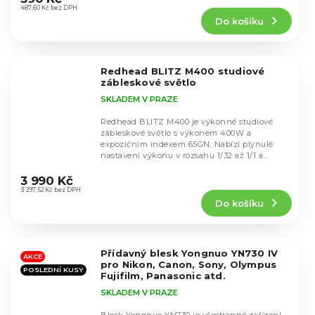
produktu
487,60 Kč bez DPH
Do košíku
je
4,5
z
5
Redhead BLITZ M400 studiové
hvězdiček.
zábleskové světlo
SKLADEM V PRAZE
Redhead BLITZ M400 je výkonné studiové
zábleskové světlo s výkonem 400W a
expozičním indexem 65GN. Nabízí plynulé
nastavení výkonu v rozsahu 1/32 až 1/1 a
Průměrné
krátkou dobu recyklace...
hodnocení
3 990 Kč
produktu
3 297,52 Kč bez DPH
Do košíku
je
5,0
z
5
Přídavný blesk Yongnuo YN730 IV
hvězdiček.
AKCE
pro Nikon, Canon, Sony, Olympus
POSLEDNÍ KUSY
Fujifilm, Panasonic atd.
SKLADEM V PRAZE