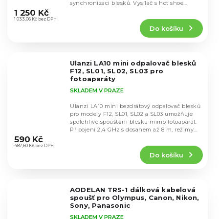
Průměrné
synchronizaci blesků. Vysílač s hot shoe...
hodnocení
1 250 Kč
produktu
1 033,06 Kč bez DPH
Do košíku
je
5,0
z
5
Ulanzi LA10 mini odpalovač blesků
hvězdiček.
F12, SL01, SL02, SL03 pro
fotoaparáty
SKLADEM V PRAZE
Ulanzi LA10 mini bezdrátový odpalovač blesků
pro modely F12, SL01, SL02 a SL03 umožňuje
spolehlivé spouštění blesku mimo fotoaparát.
Průměrné
Připojení 2,4 GHz s dosahem až 8 m, režimy...
hodnocení
590 Kč
produktu
487,60 Kč bez DPH
Do košíku
je
5,0
z
5
AODELAN TRS-1 dálková kabelová
hvězdiček.
spoušť pro Olympus, Canon, Nikon,
Sony, Panasonic
SKLADEM V PRAZE