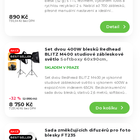
blesk (52 g) s TTL režimem, výkonem 10Ws a
u
d
rychlou recyklací 2 s. Nabízí až 700 záblesků,
k
Průměrné
přesné manuální nastavení a ideální...
u
hodnocení
t
890 Kč
k
produktu
735,54 Kč bez DPH
ů
t
Detail
je
ů
5,0
z
5
Set dvou 400W blesků Redhead
hvězdiček.
AKCE
BLITZ M400 studiové zábleskové
BESTSELLER
světlo
Softboxy 60x90cm,
bezdrátové, 2,6m stativy
SKLADEM V PRAZE
Set dvou Redhead BLITZ M400 je výkonné
studiové zábleskové světlo s výkonem 400W a
expozičním indexem 65GN. Bezkonkurenční
Průměrné
sada dvou blesků, stativů 2,6 metrů, softboxů
hodnocení
60x90cm...
–32 %
12 990 Kč
produktu
8 750 Kč
Do košíku
je
7 231,40 Kč bez DPH
4,5
z
5
Sada změkčujících difuzérů pro foto
hvězdiček.
AKCE
blesky FT235
BESTSELLER