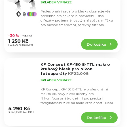
SKLADEM V PRAZE
Profesionální sada pro blesky obsahuje vše
potřebné pro dokonalé nasvícení – dva
difuzéry pro jemné rozptýlení světla, mřížku
pro přesné směrování, barevný filtr pro
Průměrné
kreativní...
hodnocení
–30 %
1 790 Kč
produktu
1 250 Kč
Do košíku
je
1 033,06 Kč bez DPH
4,3
z
5
KF Concept KF-150 E-TTL makro
hvězdiček.
kruhový blesk pro Nikon
fotoaparáty
KF22.008
SKLADEM V PRAZE
KF Concept KF-150 E-TTL je profesionální
makro kruhový blesk určený pro
Nikon fotoaparáty, ideální pro precizní
Průměrné
fotografování z velmi malé vzdálenosti. Nabízí
hodnocení
automatický...
4 290 Kč
produktu
3 545,45 Kč bez DPH
Do košíku
je
5,0