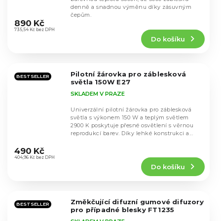
denně a snadnou výměnu díky zásuvným
Průměrné
čepům.
hodnocení
890 Kč
produktu
735,54 Kč bez DPH
Do košíku
je
4,7
z
5
Pilotní žárovka pro záblesková
hvězdiček.
BESTSELLER
světla 150W E27
SKLADEM V PRAZE
Univerzální pilotní žárovka pro záblesková
světla s výkonem 150 W a teplým světlem
2900 K poskytuje přesné osvětlení s věrnou
reprodukcí barev. Díky lehké konstrukci a...
Průměrné
hodnocení
490 Kč
produktu
404,96 Kč bez DPH
Do košíku
je
5,0
z
5
Změkčující difuzní gumové difuzory
hvězdiček.
BESTSELLER
pro případné blesky FT1235