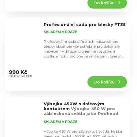
Do košíku
je
5,0
z
5
Profesionální sada pro blesky FT35
hvězdiček.
SKLADEM V PRAZE
Profesionální sada difuzních nástavců pro
blesky obsahuje vše potřebné pro dokonalé
nasvícení – difuzér pro jemné rozptýlení
světla, mřížku pro přesné směrování, barevný
filtr...
Průměrné
hodnocení
990 Kč
produktu
818,18 Kč bez DPH
Do košíku
je
5,0
z
5
Výbojka 450W s drátovým
hvězdiček.
kontaktem
Výbojka 450 W pro
záblesková světla jako Redhead
BLITZ M400
SKLADEM V PRAZE
Výbojka 450 W pro záblesková světla. Nabízí
barevnou teplotu 5600K, až 3000 záblesků