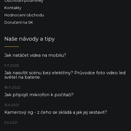
Obchodní podmínky
Kontakty
Hodnocení obchodu
Doručení na SK
Naše návody a tipy
Jak natáčet videa na mobilu?
5.11.2023
Jak nasvítit scénu bez elektřiny? Průvodce foto video led
světel na baterie.
18.9.2022
Jak připojit mikrofon k počítači?
15.6.2021
Kamerový rig - z čeho se skládá a jak jej sestavit?
5.5.2021