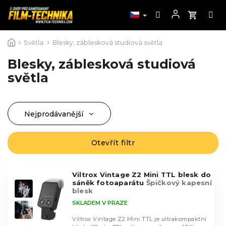
Přejít
Světla
Blesky, záblesková studiová světla
na
obsah
Blesky, záblesková studiová
světla
Nejprodávanější
Ř
a
Nejlevnější
z
Otevřít filtr
V
Nejdražší
e
ý
n
Abecedně
p
í
Viltrox Vintage Z2 Mini TTL blesk do
i
sáněk fotoaparátu
Špičkový kapesní
p
s
blesk
r
p
SKLADEM V PRAZE
o
r
d
Viltrox Vintage Z2 Mini TTL je ultrakompaktní
o