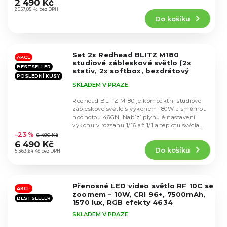
hodnocení
2 490 Kč
produktu
2 057,85 Kč bez DPH
Do košíku
je
4,9
z
5
Set 2x Redhead BLITZ M180
hvězdiček.
AKCE
studiové zábleskové světlo (2x
BESTSELLER
stativ, 2x softbox, bezdrátový
POSLEDNÍ KUSY
odpalovač)
SKLADEM V PRAZE
Redhead BLITZ M180 je kompaktní studiové
zábleskové světlo s výkonem 180W a směrnou
hodnotou 46GN. Nabízí plynulé nastavení
Průměrné
výkonu v rozsahu 1/16 až 1/1 a teplotu světla
hodnocení
5600K...
–23 %
8 490 Kč
produktu
6 490 Kč
Do košíku
je
5 363,64 Kč bez DPH
5,0
z
5
Přenosné LED video světlo RF 10C se
hvězdiček.
AKCE
zoomem – 10W, CRI 96+, 7500mAh,
BESTSELLER
1570 lux, RGB efekty 4634
SKLADEM V PRAZE