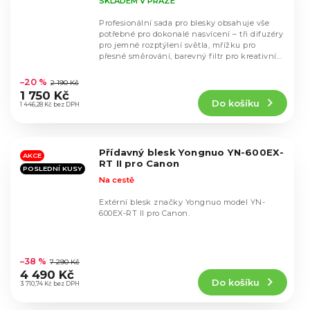
SKLADEM V PRAZE
Profesionální sada pro blesky obsahuje vše
potřebné pro dokonalé nasvícení – tři difuzéry
pro jemné rozptýlení světla, mřížku pro
přesné směrování, barevný filtr pro kreativní...
Průměrné
hodnocení
–20 %
2 190 Kč
produktu
1 750 Kč
Do košíku
je
1 446,28 Kč bez DPH
4,8
z
5
Přídavný blesk Yongnuo YN-600EX-
hvězdiček.
AKCE
RT II pro Canon
POSLEDNÍ KUSY
Na cestě
Extérní blesk značky Yongnuo model YN-
600EX-RT II pro Canon.
Průměrné
hodnocení
–38 %
7 290 Kč
produktu
4 490 Kč
Do košíku
je
3 710,74 Kč bez DPH
4,5