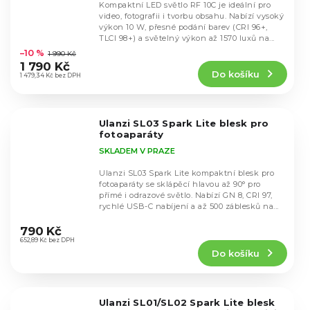
Kompaktní LED světlo RF 10C je ideální pro
video, fotografii i tvorbu obsahu. Nabízí vysoký
výkon 10 W, přesné podání barev (CRI 96+,
Průměrné
TLCI 98+) a světelný výkon až 1570 luxů na...
hodnocení
–10 %
1 990 Kč
produktu
1 790 Kč
Do košíku
je
1 479,34 Kč bez DPH
4,2
z
5
Ulanzi SL03 Spark Lite blesk pro
hvězdiček.
fotoaparáty
SKLADEM V PRAZE
Ulanzi SL03 Spark Lite kompaktní blesk pro
fotoaparáty se sklápěcí hlavou až 90° pro
přímé i odrazové světlo. Nabízí GN 8, CRI 97,
rychlé USB-C nabíjení a až 500 záblesků na...
Průměrné
hodnocení
790 Kč
produktu
652,89 Kč bez DPH
Do košíku
je
5,0
z
5
Ulanzi SL01/SL02 Spark Lite blesk
hvězdiček.