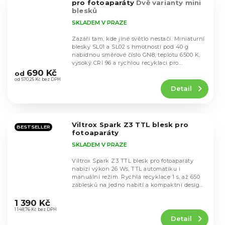
pro fotoaparáty
Dvě varianty mini
blesků
SKLADEM V PRAZE
Zazáří tam, kde jiné světlo nestačí. Miniaturní
blesky SL01 a SL02 s hmotností pod 40 g
nabídnou směrové číslo GN8, teplotu 6500 K,
Průměrné
vysoký CRI 96 a rychlou recyklaci pro...
hodnocení
690 Kč
od
produktu
od 570,25 Kč bez DPH
Detail
je
3,9
z
5
Viltrox Spark Z3 TTL blesk pro
hvězdiček.
BESTSELLER
fotoaparáty
SKLADEM V PRAZE
Viltrox Spark Z3 TTL blesk pro fotoaparáty
nabízí výkon 26 Ws, TTL automatiku i
manuální režim. Rychlá recyklace 1 s, až 650
záblesků na jedno nabití a kompaktní design
Průměrné
144 g....
hodnocení
1 390 Kč
produktu
1 148,76 Kč bez DPH
Detail
je