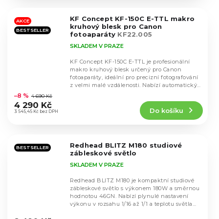
z
5
KF Concept KF-150C E-TTL makro
hvězdiček.
AKCE
kruhový blesk pro Canon
BESTSELLER
fotoaparáty
KF22.005
SKLADEM V PRAZE
KF Concept KF-150C E-TTL je profesionální
makro kruhový blesk určený pro Canon
fotoaparáty, ideální pro precizní fotografování
Průměrné
z velmi malé vzdálenosti. Nabízí automatický
hodnocení
TTL...
–8 %
4 690 Kč
produktu
4 290 Kč
Do košíku
je
3 545,45 Kč bez DPH
5,0
z
5
Redhead BLITZ M180 studiové
hvězdiček.
BESTSELLER
zábleskové světlo
SKLADEM V PRAZE
Redhead BLITZ M180 je kompaktní studiové
zábleskové světlo s výkonem 180W a směrnou
hodnotou 46GN. Nabízí plynulé nastavení
výkonu v rozsahu 1/16 až 1/1 a teplotu světla
Průměrné
5600K...