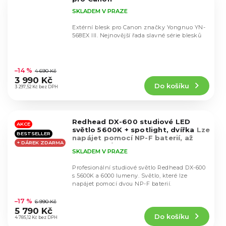
SKLADEM V PRAZE
Extérní blesk pro Canon značky Yongnuo YN-
568EX III. Nejnovější řada slavné série blesků
Průměrné
hodnocení
–14 %
4 690 Kč
produktu
3 990 Kč
Do košíku
je
3 297,52 Kč bez DPH
4,6
z
5
Redhead DX-600 studiové LED
hvězdiček.
AKCE
světlo 5600K + spotlight, dvířka
Lze
BESTSELLER
napájet pomocí NP-F baterií, až
+ DÁREK ZDARMA
15930 Luxů
SKLADEM V PRAZE
Profesionální studiové světlo Redhead DX-600
s 5600K a 6000 lumeny. Světlo, které lze
napájet pomocí dvou NP-F baterií.
Průměrné
hodnocení
–17 %
6 990 Kč
produktu
5 790 Kč
Do košíku
je
4 785,12 Kč bez DPH