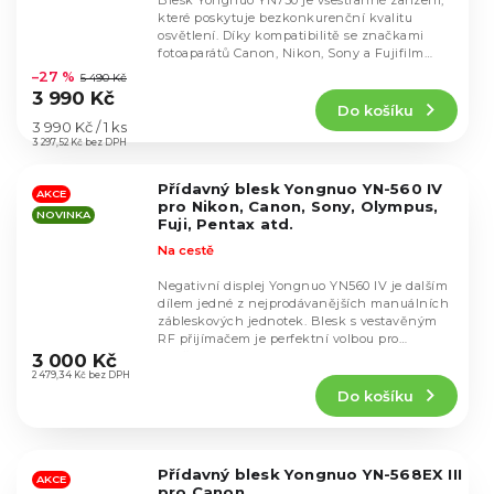
Blesk Yongnuo YN730 je všestranné zařízení,
které poskytuje bezkonkurenční kvalitu
osvětlení. Díky kompatibilitě se značkami
Průměrné
fotoaparátů Canon, Nikon, Sony a Fujifilm
hodnocení
najde...
–27 %
5 490 Kč
produktu
3 990 Kč
Do košíku
je
Měrná
3 990 Kč / 1 ks
4,5
cena:
3 297,52 Kč bez DPH
z
5
Přídavný blesk Yongnuo YN-560 IV
hvězdiček.
AKCE
pro Nikon, Canon, Sony, Olympus,
NOVINKA
Fuji, Pentax atd.
Na cestě
Negativní displej Yongnuo YN560 IV je dalším
dílem jedné z nejprodávanějších manuálních
zábleskových jednotek. Blesk s vestavěným
Průměrné
RF přijímačem je perfektní volbou pro
hodnocení
nadšence...
3 000 Kč
produktu
2 479,34 Kč bez DPH
Do košíku
je
4,5
z
5
Přídavný blesk Yongnuo YN-568EX III
hvězdiček.
AKCE
pro Canon