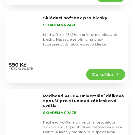
5,0
z
5
Skládací softbox pro blesky
hvězdiček.
SKLADEM V PRAZE
Mini softbox 23x23cm určený pro přídavné
blesky. Nasazuje se přímo na blesk
fotoaparátu. Změkčuje světlo blesku.
Průměrné
hodnocení
590 Kč
produktu
487,60 Kč bez DPH
Do košíku
je
4,5
z
5
Redhead AC-04 univerzální dálková
hvězdiček.
spoušť pro studiová záblesková
světla
SKLADEM V PRAZE
Redhead AC-04 je univerzální bezdrátová
dálková spoušť pro studiová záblesková světla.
Nabízí 4 kanály pro stabilní a spolehlivou