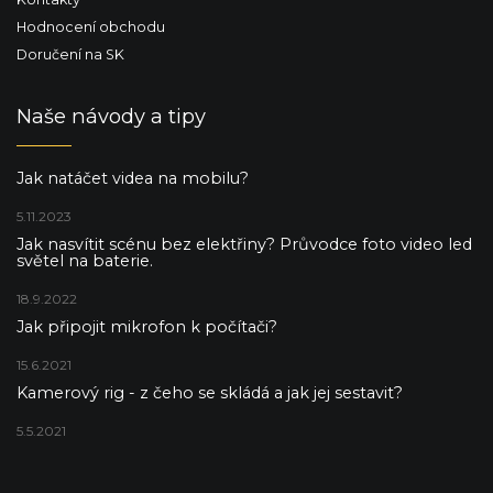
Hodnocení obchodu
Doručení na SK
Naše návody a tipy
Jak natáčet videa na mobilu?
5.11.2023
Jak nasvítit scénu bez elektřiny? Průvodce foto video led
světel na baterie.
18.9.2022
Jak připojit mikrofon k počítači?
15.6.2021
Kamerový rig - z čeho se skládá a jak jej sestavit?
5.5.2021