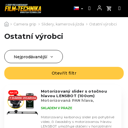
Přejít
Camera grip
Slidery, kamerová jízda
Ostatní výrobci
na
obsah
Ostatní výrobci
Nejprodávanější
Ř
a
Nejlevnější
z
Otevřít filtr
V
Nejdražší
e
ý
n
Abecedně
p
í
Motorizovaný slider s otočnou
i
AKCE
hlavou LENSBOT (100cm)
p
+ DÁREK ZDARMA
s
Motorizovaná PAN hlava,
r
Smartphone aplikace
p
SKLADEM V PRAZE
o
r
d
Motorizovaný karbonový slider pro pohyblivé
o
u
video, či časosběry s motorizovanou hlavou
d
LENSBOT umožňuje otáčení v horizotnální