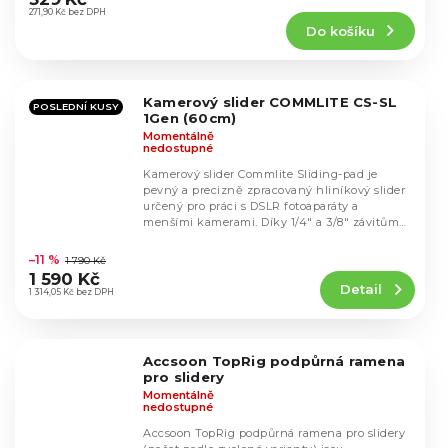
produktu
271,90 Kč bez DPH
Do košíku
je
5,0
z
5
Kamerový slider COMMLITE CS-SL
hvězdiček.
POSLEDNÍ KUSY
1Gen (60cm)
Momentálně
nedostupné
Kamerový slider Commlite Sliding-pad je
pevný a precizně zpracovaný hliníkový slider
určený pro práci s DSLR fotoaparáty a
menšími kamerami. Díky 1/4" a 3/8" závitům
Průměrné
je...
hodnocení
–11 %
1 790 Kč
produktu
1 590 Kč
Detail
je
1 314,05 Kč bez DPH
5,0
z
5
Accsoon TopRig podpůrná ramena
hvězdiček.
pro slidery
Momentálně
nedostupné
Accsoon TopRig podpůrná ramena pro slidery