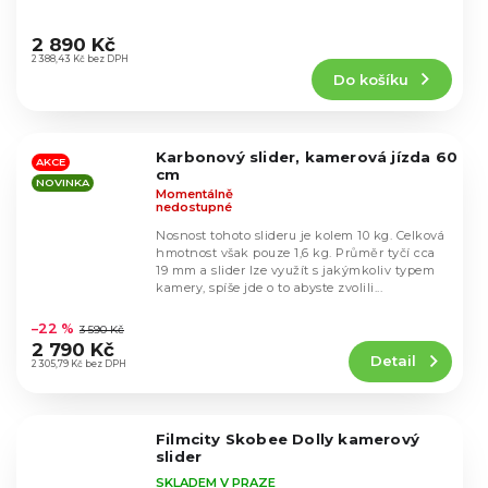
Průměrné
hodnocení
2 890 Kč
produktu
2 388,43 Kč bez DPH
Do košíku
je
5,0
z
5
Karbonový slider, kamerová jízda 60
hvězdiček.
AKCE
cm
NOVINKA
Momentálně
nedostupné
Nosnost tohoto slideru je kolem 10 kg. Celková
hmotnost však pouze 1,6 kg. Průměr tyčí cca
19 mm a slider lze využít s jakýmkoliv typem
kamery, spíše jde o to abyste zvolili...
Průměrné
hodnocení
–22 %
3 590 Kč
produktu
2 790 Kč
Detail
je
2 305,79 Kč bez DPH
4,6
z
5
Filmcity Skobee Dolly kamerový
hvězdiček.
slider
SKLADEM V PRAZE