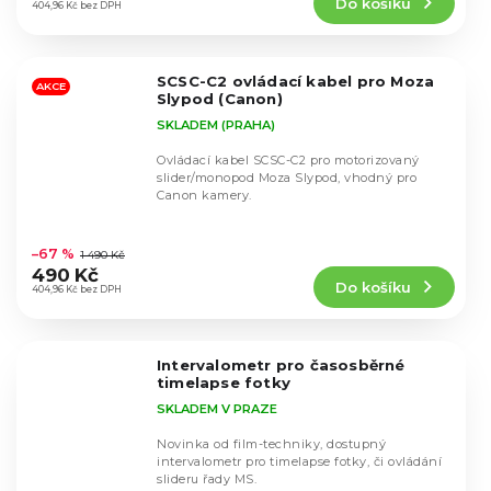
Do košíku
je
404,96 Kč bez DPH
5,0
z
5
SCSC-C2 ovládací kabel pro Moza
hvězdiček.
AKCE
Slypod (Canon)
SKLADEM (PRAHA)
Ovládací kabel SCSC-C2 pro motorizovaný
slider/monopod Moza Slypod, vhodný pro
Canon kamery.
Průměrné
hodnocení
–67 %
1 490 Kč
produktu
490 Kč
Do košíku
je
404,96 Kč bez DPH
5,0
z
5
Intervalometr pro časosběrné
hvězdiček.
timelapse fotky
SKLADEM V PRAZE
Novinka od film-techniky, dostupný
intervalometr pro timelapse fotky, či ovládání
slideru řady MS.