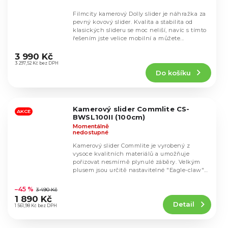
Filmcity kamerový Dolly slider je náhražka za
pevný kovový slider. Kvalita a stabilita od
klasických slideru se moc neliší, navíc s tímto
řešením jste velice mobilní a můžete...
Průměrné
hodnocení
3 990 Kč
produktu
3 297,52 Kč bez DPH
Do košíku
je
4,5
z
5
Kamerový slider Commlite CS-
hvězdiček.
AKCE
BWSL100II (100cm)
Momentálně
nedostupné
Kamerový slider Commlite je vyrobený z
vysoce kvalitních materiálů a umožňuje
pořizovat nesmírně plynulé záběry. Velkým
plusem jsou určitě nastavitelné "Eagle-claw"
Průměrné
nožičky,...
hodnocení
–45 %
3 490 Kč
produktu
1 890 Kč
Detail
je
1 561,98 Kč bez DPH
4,8
z