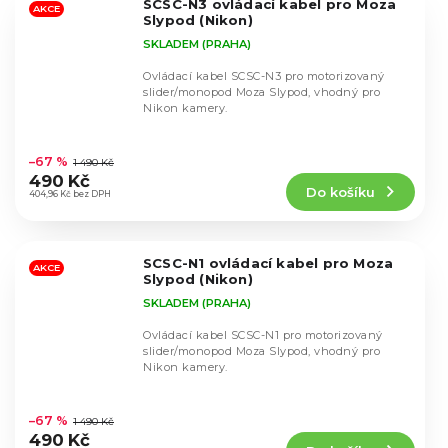
SCSC-N3 ovládací kabel pro Moza
hvězdiček.
AKCE
Slypod (Nikon)
SKLADEM (PRAHA)
Ovládací kabel SCSC-N3 pro motorizovaný
slider/monopod Moza Slypod, vhodný pro
Nikon kamery.
Průměrné
hodnocení
–67 %
1 490 Kč
produktu
490 Kč
Do košíku
je
404,96 Kč bez DPH
5,0
z
5
SCSC-N1 ovládací kabel pro Moza
hvězdiček.
AKCE
Slypod (Nikon)
SKLADEM (PRAHA)
Ovládací kabel SCSC-N1 pro motorizovaný
slider/monopod Moza Slypod, vhodný pro
Nikon kamery.
Průměrné
hodnocení
–67 %
1 490 Kč
produktu
490 Kč