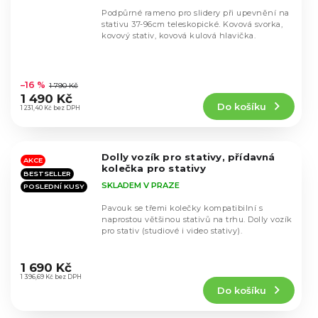
Podpůrné rameno pro slidery při upevnění na
stativu 37-96cm teleskopické. Kovová svorka,
kovový stativ, kovová kulová hlavička.
Průměrné
hodnocení
–16 %
1 790 Kč
produktu
1 490 Kč
Do košíku
je
1 231,40 Kč bez DPH
4,9
z
5
Dolly vozík pro stativy, přídavná
hvězdiček.
AKCE
kolečka pro stativy
BESTSELLER
SKLADEM V PRAZE
POSLEDNÍ KUSY
Pavouk se třemi kolečky kompatibilní s
naprostou většinou stativů na trhu. Dolly vozík
pro stativ (studiové i video stativy).
Průměrné
hodnocení
1 690 Kč
produktu
1 396,69 Kč bez DPH
Do košíku
je
4,6