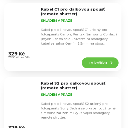
z
5
Kabel C1 pro dálkovou spoušť
hvězdiček.
(remote shutter)
SKLADEM V PRAZE
Kabel pro dálkovou spoušť C1 určený pro
fotoaparáty Canon, Pentax, Samsung, Contax i
jiných. Jedná se o univerzální analogový
kabel se zakončemím 2,5mm na obou
Průměrné
stranách.
hodnocení
329 Kč
produktu
271,90 Kč bez DPH
Do košíku
je
5,0
z
5
Kabel S2 pro dálkovou spoušť
hvězdiček.
(remote shutter)
SKLADEM V PRAZE
Kabel pro dálkovou spoušť S2 určený pro
fotoaparáty Sony. Jedná se o kabel použitelný
s mnoho zařízeními využívající analogový
remote shutter.
Průměrné
hodnocení
329 Kč