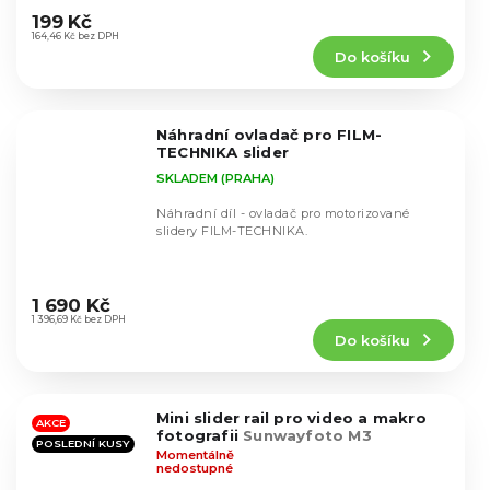
hodnocení
199 Kč
produktu
164,46 Kč bez DPH
Do košíku
je
5,0
z
5
Náhradní ovladač pro FILM-
hvězdiček.
TECHNIKA slider
SKLADEM (PRAHA)
Náhradní díl - ovladač pro motorizované
slidery FILM-TECHNIKA.
Průměrné
hodnocení
1 690 Kč
produktu
1 396,69 Kč bez DPH
Do košíku
je
5,0
z
5
Mini slider rail pro video a makro
hvězdiček.
AKCE
fotografii
Sunwayfoto M3
POSLEDNÍ KUSY
Momentálně
nedostupné