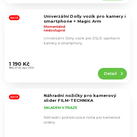
4,5
z
5
Univerzální Dolly vozík pro kamery i
hvězdiček.
AKCE
smartphone + Magic Arm
Momentálně
nedostupné
Univerzální Dolly vozík pro DSLR, sportovní
kamery a smartphony.
Průměrné
hodnocení
1 190 Kč
produktu
983,47 Kč bez DPH
Detail
je
4,6
z
5
Náhradní nožičky pro kamerový
hvězdiček.
AKCE
slider FILM-TECHNIKA
SKLADEM V PRAZE
Náhradní protiskluzová noha pro kamerové
slidery.
Průměrné