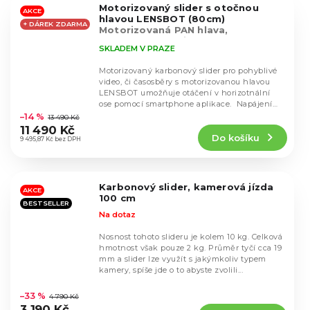
Motorizovaný slider s otočnou
hvězdiček.
AKCE
hlavou LENSBOT (80cm)
+ DÁREK ZDARMA
Motorizovaná PAN hlava,
Smartphone aplikace
SKLADEM V PRAZE
Motorizovaný karbonový slider pro pohyblivé
video, či časosběry s motorizovanou hlavou
LENSBOT umožňuje otáčení v horizotnální
Průměrné
ose pomocí smartphone aplikace. Napájení
hodnocení
na...
–14 %
13 490 Kč
produktu
11 490 Kč
Do košíku
je
9 495,87 Kč bez DPH
5,0
z
5
Karbonový slider, kamerová jízda
hvězdiček.
AKCE
100 cm
BESTSELLER
Na dotaz
Nosnost tohoto slideru je kolem 10 kg. Celková
hmotnost však pouze 2 kg. Průměr tyčí cca 19
mm a slider lze využít s jakýmkoliv typem
kamery, spíše jde o to abyste zvolili...
Průměrné
hodnocení
–33 %
4 790 Kč
produktu
3 190 Kč