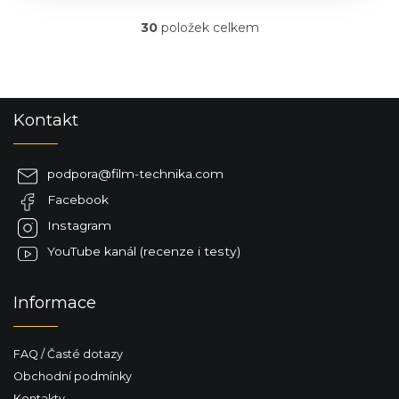
5
30
položek celkem
hvězdiček.
O
v
l
á
d
Z
Kontakt
a
á
c
p
í
a
p
podpora
@
film-technika.com
t
r
Facebook
í
v
k
Instagram
y
YouTube kanál (recenze i testy)
v
ý
p
Informace
i
s
u
FAQ / Časté dotazy
Obchodní podmínky
Kontakty