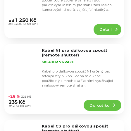
(počet podle zvolené varianty) jsou
praktickým řešením pro stabilizaci vašich
kamerových sliderů, zajišťující hladký a
Průměrné
stabilní pohyb...
hodnocení
1 250 Kč
od
produktu
od 1 033,06 Kč bez DPH
Detail
je
5,0
z
5
Kabel N1 pro dálkovou spoušť
hvězdiček.
(remote shutter)
SKLADEM V PRAZE
Kabel pro dálkovou spoušť N1 určený pro
fotoaparáty Nikon. Jedná se o kabel
použitelný s mnoho zařízeními využívající
analogový remote shutter.
Průměrné
hodnocení
–28 %
329 Kč
produktu
235 Kč
Do košíku
je
194,21 Kč bez DPH
5,0
z
5
Kabel C3 pro dálkovou spoušť
hvězdiček.
(remote shutter)