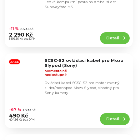
Lehká kompaktní posuvná dráha, slider
Sunwayfoto M3.
Průměrné
hodnocení
–11 %
2 590 Kč
produktu
2 290 Kč
Detail
je
1 892,56 Kč bez DPH
5,0
z
5
SCSC-S2 ovládací kabel pro Moza
hvězdiček.
AKCE
Slypod (Sony)
Momentálně
nedostupné
Ovládací kabel SCSC-S2 pro motorizovaný
slider/monopod Moza Slypod, vhodný pro
Sony kamery.
Průměrné
hodnocení
–67 %
1 490 Kč
produktu
490 Kč
Detail
je
404,96 Kč bez DPH
5,0
z
5