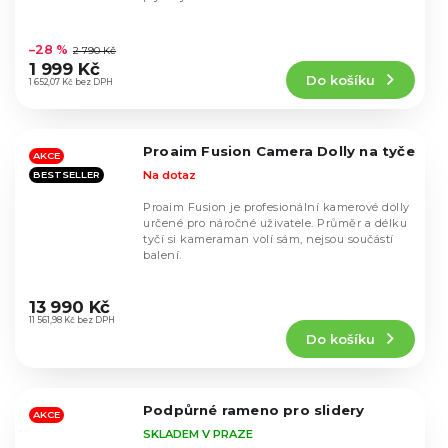
Průměrné
hodnocení
–28 %
2 790 Kč
produktu
1 999 Kč
Do košíku
je
1 652,07 Kč bez DPH
4,6
z
5
Proaim Fusion Camera Dolly na tyče
hvězdiček.
AKCE
Na dotaz
BESTSELLER
Proaim Fusion je profesionální kamerové dolly
určené pro náročné uživatele. Průměr a délku
tyčí si kameraman volí sám, nejsou součástí
balení.
Průměrné
hodnocení
13 990 Kč
produktu
11 561,98 Kč bez DPH
Do košíku
je
5,0
z
5
Podpůrné rameno pro slidery
hvězdiček.
AKCE
SKLADEM V PRAZE