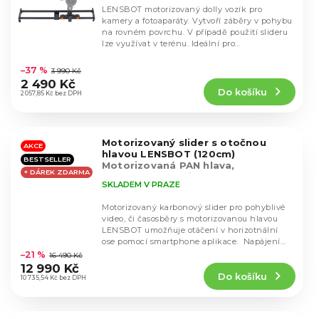
LENSBOT motorizovaný dolly vozík pro
kamery a fotoaparáty. Vytvoří záběry v pohybu
na rovném povrchu. V případě použití slideru
lze využívat v terénu. Ideální pro
Průměrné
bezzrcadlovky,...
hodnocení
–37 %
3 990 Kč
produktu
2 490 Kč
Do košíku
je
2 057,85 Kč bez DPH
4,6
z
5
Motorizovaný slider s otočnou
hvězdiček.
AKCE
hlavou LENSBOT (120cm)
BESTSELLER
Motorizovaná PAN hlava,
+ DÁREK ZDARMA
Smartphone aplikace
SKLADEM V PRAZE
Motorizovaný karbonový slider pro pohyblivé
video, či časosběry s motorizovanou hlavou
LENSBOT umožňuje otáčení v horizotnální
Průměrné
ose pomocí smartphone aplikace. Napájení
hodnocení
na...
–21 %
16 490 Kč
produktu
12 990 Kč
Do košíku
je
10 735,54 Kč bez DPH
5,0
z
5