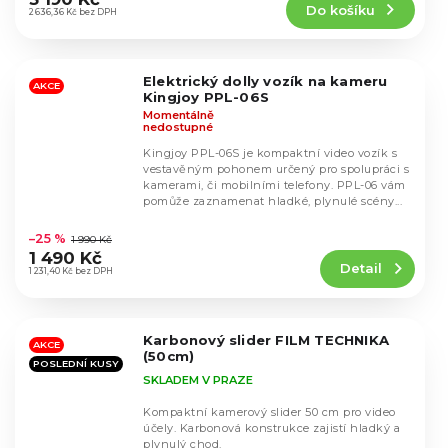
Do košíku
je
2 636,36 Kč bez DPH
4,6
z
5
Elektrický dolly vozík na kameru
hvězdiček.
AKCE
Kingjoy PPL-06S
Momentálně
nedostupné
Kingjoy PPL-06S je kompaktní video vozík s
vestavěným pohonem určený pro spolupráci s
kamerami, či mobilními telefony. PPL-06 vám
pomůže zaznamenat hladké, plynulé scény...
Průměrné
hodnocení
–25 %
1 990 Kč
produktu
1 490 Kč
Detail
je
1 231,40 Kč bez DPH
4,5
z
5
Karbonový slider FILM TECHNIKA
hvězdiček.
AKCE
(50cm)
POSLEDNÍ KUSY
SKLADEM V PRAZE
Kompaktní kamerový slider 50 cm pro video
účely. Karbonová konstrukce zajistí hladký a
plynulý chod.