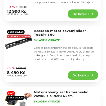
k
Průměrné
u
ose pomocí smartphone aplikace. Napájení
hodnocení
t
na...
–13 %
14 990 Kč
k
produktu
ů
12 990 Kč
t
Do košíku
je
10 735,54 Kč bez DPH
ů
4,8
z
5
Accsoon motorizovaný slider
hvězdiček.
BESTSELLER
TopRig S60
+ DÁREK ZDARMA
SKLADEM V PRAZE
Zažijte bezkonkurenční stabilitu s Accsoon
ToPRIG-S60, který nově definuje stabilitu ve
videografii. Bez ohledu na objektiv, který
používáte - od 200mm teleobjektivu po...
Průměrné
hodnocení
–15 %
9 990 Kč
produktu
8 490 Kč
Do košíku
je
7 016,53 Kč bez DPH
4,8
z
5
Motorizovaný set kamerového
hvězdiček.
AKCE
vozíku a slideru 62cm
BESTSELLER
SKLADEM V PRAZE