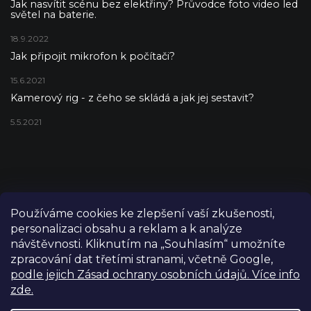
Jak nasvítit scénu bez elektřiny? Průvodce foto video led
světel na baterie.
18.9.2022
Jak připojit mikrofon k počítači?
15.6.2021
Kamerový rig - z čeho se skládá a jak jej sestavit?
5.5.2021
Používáme cookies ke zlepšení vaší zkušenosti,
personalizaci obsahu a reklam a k analýze
návštěvnosti. Kliknutím na „Souhlasím“ umožníte
zpracování dat třetími stranami, včetně Google,
podle jejich Zásad ochrany osobních údajů. Více info
zde.
Copyright 2026
FILM-TECHNIKA
. Všechna práva vyhrazena.