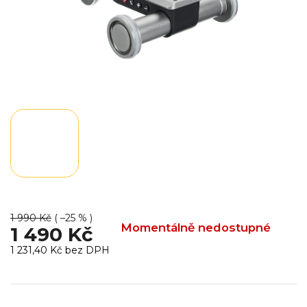
1 990 Kč
( –25 % )
Momentálně nedostupné
1 490 Kč
1 231,40 Kč bez DPH
Měrná
cena: