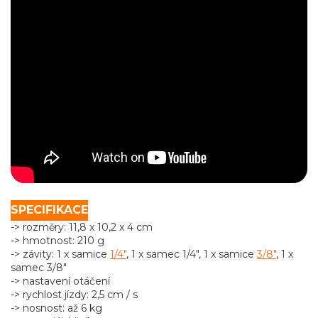
SPECIFIKACE
-> rozměry: 11,8 x 10,2 x 4 cm
-> hmotnost: 210 g
-> závity: 1 x samice
1/4"
, 1 x samec 1/4", 1 x samice
3/8"
, 1 x
samec 3/8"
-> nastavení otáčení
-> rychlost jízdy: 2,5 cm / s
-> nosnost: až 6 kg