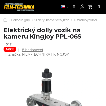
Přejít
Camera grip
Slidery, kamerová jízda
Ostatní výrobci
na
obsah
Elektrický dolly vozík na
kameru Kingjoy PPL-06S
5481
AKCE
Průměrné
8 hodnocení
hodnocení
Značka:
FILM-TECHNIKA | KINGJOY
produktu
je
4,5
z
5
hvězdiček.