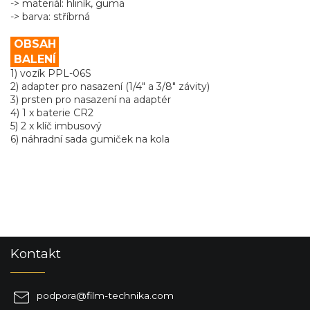
-> materiál: hliník, guma
-> barva: stříbrná
OBSAH
BALENÍ
1) vozík PPL-06S
2) adapter pro nasazení (1/4" a 3/8" závity)
3) prsten pro nasazení na adaptér
4) 1 x baterie CR2
5) 2 x klíč imbusový
6) náhradní sada gumiček na kola
Z
Kontakt
á
p
a
podpora
@
film-technika.com
t