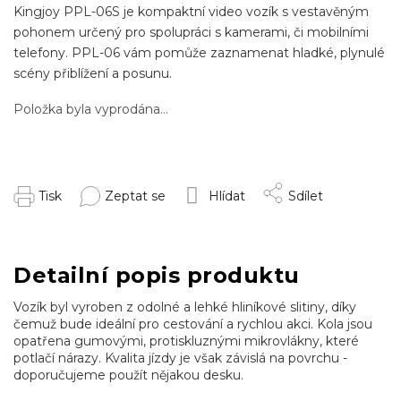
Kingjoy PPL-06S je kompaktní video vozík s vestavěným
pohonem určený pro spolupráci s kamerami, či mobilními
telefony. PPL-06 vám pomůže zaznamenat hladké, plynulé
scény přiblížení a posunu.
Položka byla vyprodána…
Tisk
Zeptat se
Hlídat
Sdílet
Detailní popis produktu
Vozík byl vyroben z odolné a lehké hliníkové slitiny, díky
čemuž bude ideální pro cestování a rychlou akci. Kola jsou
opatřena gumovými, protiskluznými mikrovlákny, které
potlačí nárazy. Kvalita jízdy je však závislá na povrchu -
doporučujeme použít nějakou desku.