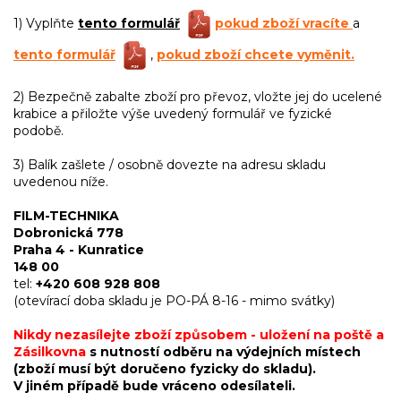
1) Vyplňte
tento formulář
pokud zboží vracíte
a
tento formulář
,
pokud zboží chcete vyměnit.
2) Bezpečně zabalte zboží pro převoz, vložte jej do ucelené
krabice a přiložte výše uvedený formulář ve fyzické
podobě.
3) Balík zašlete / osobně dovezte na adresu skladu
uvedenou níže.
FILM-TECHNIKA
Dobronická 778
Praha 4 - Kunratice
148 00
tel:
+420 608 928 808
(otevírací doba skladu je PO-PÁ 8-16 - mimo svátky)
Nikdy nezasílejte zboží způsobem - uložení na poště a
Zásilkovna
s nutností odběru na výdejních místech
(zboží musí být doručeno fyzicky do skladu).
V jiném případě bude vráceno odesílateli.