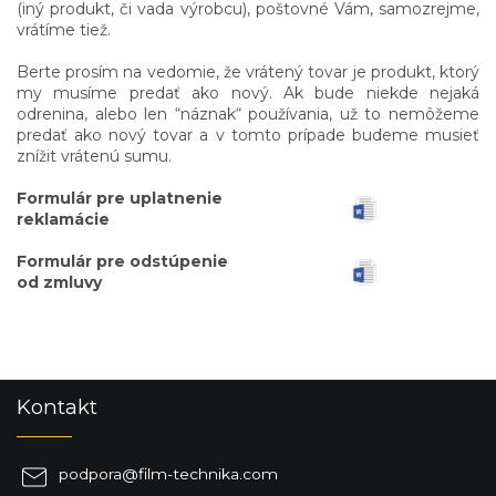
(iný produkt, či vada výrobcu), poštovné Vám, samozrejme,
vrátíme tiež.
Berte prosím na vedomie, že vrátený tovar je produkt, ktorý
my musíme predať ako nový. Ak bude niekde nejaká
odrenina, alebo len “náznak“ používania, už to nemôžeme
predať ako nový tovar a v tomto prípade budeme musieť
znížit vrátenú sumu.
Formulár pre uplatnenie
reklamácie
Formulár pre odstúpenie
od zmluvy
Z
Kontakt
á
p
a
podpora
@
film-technika.com
t