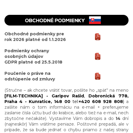
Obchodné podmienky
pre
rok 2026 platné od 1.1.2026
Podmienky ochrany
osobných údajov
GDPR platné od 25.5.2018
Poučenie o práve na
odstúpenie od zmluvy
(Stručne – ak chcete vrátiť tovar, pošlite ho „späť“ na meno
[FILM-TECHNIKA] - Garipov Rašid
,
Dobronická 778,
Praha 4 - Kunratice, 148 00
tel:
+420 608 928 808
)
a
zašlite nám o tom informáciu na e-mail + preferujeme
zaslanie čísla účtu buď do krabice, alebo tiež na e-mail, nech
zbytočne nečakáte). Vystavíme Vám dobropis a do
14
dní
(najneskôr) Vám vrátíme peniaze. Poštovné prepadá, ale v
prípade, že sa bude jednať o chybu priamo z našej strany