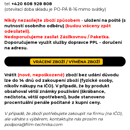
tel:
+420 608 928 808
(otevírací doba skladu je PO-PÁ 8-16 mimo svátky)
Nikdy nezasílejte zboží způsobem -
uložení na poště (s
nutností osobního odběru)
(budou vráceny zpět
odesílateli).
Nedoporučujeme zasílat Zásilkovnou / Paketka.
Doporučujeme využít služby dopravce PPL - doručení
na adresu.
Vrátit
(nové, nepoškozené)
zboží bez udání důvodu
lze do 14 dnů od zakoupení zboží (fyzické osoby,
nikoliv nákupy na IČO). V případě, že by produkt
obsahoval větší známky používání
(škrábance,
nečistota, větší opotřebení)
, bude stanoveno
procentuální penále počítané z kupní ceny.
V případě, že zboží potřebujete zakoupit na firmu (na IČO),
ale váháte s výběrem, kontaktujte nás prosím na
podpora@film-technika.com