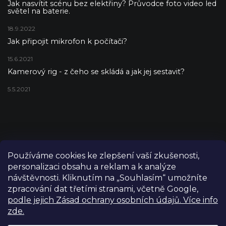
Jak nasvítit scénu bez elektřiny? Průvodce foto video led
světel na baterie.
18.9.2022
Jak připojit mikrofon k počítači?
15.6.2021
Kamerový rig - z čeho se skládá a jak jej sestavit?
5.5.2021
Používáme cookies ke zlepšení vaší zkušenosti,
personalizaci obsahu a reklam a k analýze
návštěvnosti. Kliknutím na „Souhlasím“ umožníte
zpracování dat třetími stranami, včetně Google,
podle jejich Zásad ochrany osobních údajů. Více info
zde.
Copyright 2026
FILM-TECHNIKA
. Všechna práva vyhrazena.