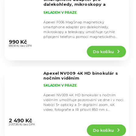
dalekohledy, mikroskopy a
teleskopy
SKLADEM V PRAZE
Apexel F006 MagSnap magnetický
smartphone adaptér pro dalekohledy,
mikroskopy a teleskopy umožňuje rychlé
Průměrné
připojení telefonu pomocí magnetického
hodnocení
990 Kč
systému. Odolná CNC hliníková...
produktu
818,18 Kč bez DPH
Do košíku
je
5,0
z
5
Apexel NV009 4K HD binokulár s
hvězdiček.
nočním viděním
SKLADEM V PRAZE
Apexel NV009 4K HD binokulár s nočním
viděním umožňuje pozorování ve dne i v noci.
Nabízí 5× optický a 3× digitální zoom, 4K
video, fotografie a IR přísvit 850 nm s
Průměrné
dosahem...
hodnocení
2 490 Kč
produktu
2 057,85 Kč bez DPH
Do košíku
je