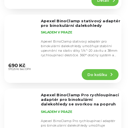
Detail
je
4,7
z
5
Apexel BinoClamp stativový adaptér
hvězdiček.
pro binokulární dalekohledy
SKLADEM V PRAZE
Apexel BinoClamp stativový adaptér pro
binokulární dalekohledy umožňuje stabilní
upevnění na stativ díky 1/4"-20 závitu a 38mm
rychloupínací destičce. 360° otočný systém a...
Průměrné
hodnocení
690 Kč
produktu
570,25 Kč bez DPH
Do košíku
je
5,0
z
5
Apexel BinoClamp Pro rychloupínací
hvězdiček.
adaptér pro binokulární
dalekohledy se svorkou na popruh
batohu
SKLADEM V PRAZE
Apexel BinoClamp Pro rychloupínací adaptér
pro binokulární dalekohledy umožňuje