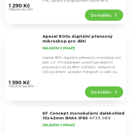
FMC úpravě s propustností světla 99 %.
hodnocení
1 290 Kč
Vodotěsná...
produktu
1 066,12 Kč bez DPH
Do košíku
je
4,5
z
5
Apexel 800x digitální přenosný
hvězdiček.
mikroskop pro děti
SKLADEM V PRAZE
Apexel 800× digitální přenosný mikroskop pro
děti s 2" IPS displejem umožňuje detailní
pozorování až do 800× zvětšení. Vestavěné
LED osvětlení, ukládání fotografií a videí na...
Průměrné
hodnocení
1 590 Kč
produktu
1 314,05 Kč bez DPH
Do košíku
je
5,0
z
5
KF Concept monokulární dalekohled
hvězdiček.
10x42mm BAK4 IP65
KF33.089
SKLADEM V PRAZE