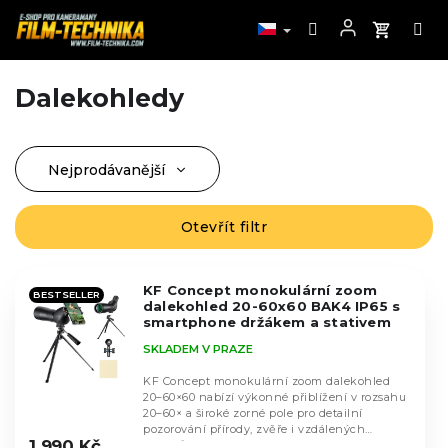
Dalekohledy
Přejít
na
obsah
Nejprodávanější
Ř
a
Nejlevnější
z
Otevřít filtr
V
Nejdražší
e
ý
n
Abecedně
p
í
KF Concept monokulární zoom
i
BESTSELLER
dalekohled 20-60x60 BAK4 IP65 s
p
s
smartphone držákem a stativem
r
KF33.033V1
p
SKLADEM V PRAZE
o
r
d
KF Concept monokulární zoom dalekohled
o
u
20–60×60 nabízí výkonné přiblížení v rozsahu
d
20–60× a široké zorné pole pro detailní
k
Průměrné
u
pozorování přírody, zvěře i vzdálených
hodnocení
t
1 990 Kč
objektů....