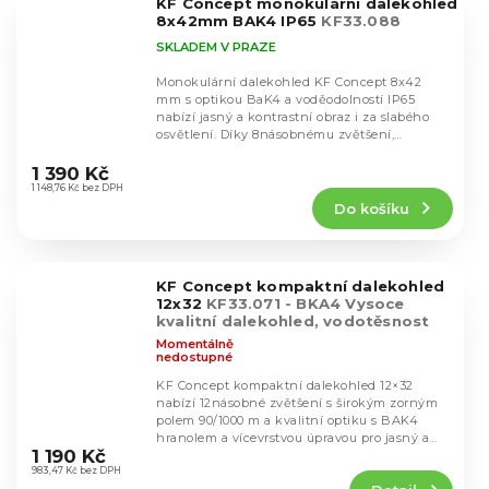
KF Concept monokulární dalekohled
hvězdiček.
8x42mm BAK4 IP65
KF33.088
SKLADEM V PRAZE
Monokulární dalekohled KF Concept 8x42
mm s optikou BaK4 a voděodolností IP65
nabízí jasný a kontrastní obraz i za slabého
osvětlení. Díky 8násobnému zvětšení,
Průměrné
širokoúhlým...
hodnocení
1 390 Kč
produktu
1 148,76 Kč bez DPH
Do košíku
je
5,0
z
5
KF Concept kompaktní dalekohled
hvězdiček.
12x32
KF33.071 - BKA4 Vysoce
kvalitní dalekohled, vodotěsnost
IP65
Momentálně
nedostupné
KF Concept kompaktní dalekohled 12×32
nabízí 12násobné zvětšení s širokým zorným
polem 90/1000 m a kvalitní optiku s BAK4
Průměrné
hranolem a vícevrstvou úpravou pro jasný a
hodnocení
1 190 Kč
věrný obraz....
produktu
983,47 Kč bez DPH