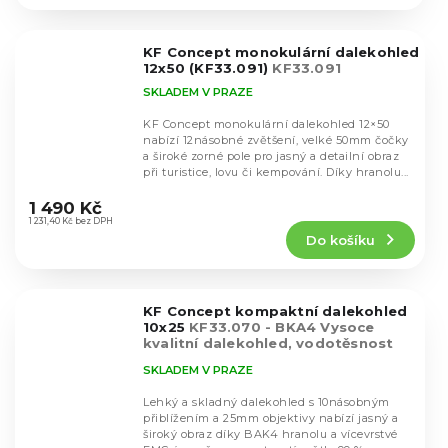
5,0
z
5
KF Concept monokulární dalekohled
hvězdiček.
12x50 (KF33.091)
KF33.091
SKLADEM V PRAZE
KF Concept monokulární dalekohled 12×50
nabízí 12násobné zvětšení, velké 50mm čočky
a široké zorné pole pro jasný a detailní obraz
při turistice, lovu či kempování. Díky hranolu...
Průměrné
hodnocení
1 490 Kč
produktu
1 231,40 Kč bez DPH
Do košíku
je
5,0
z
5
KF Concept kompaktní dalekohled
hvězdiček.
10x25
KF33.070 - BKA4 Vysoce
kvalitní dalekohled, vodotěsnost
IP65
SKLADEM V PRAZE
Lehký a skladný dalekohled s 10násobným
přiblížením a 25mm objektivy nabízí jasný a
široký obraz díky BAK4 hranolu a vícevrstvé
Průměrné