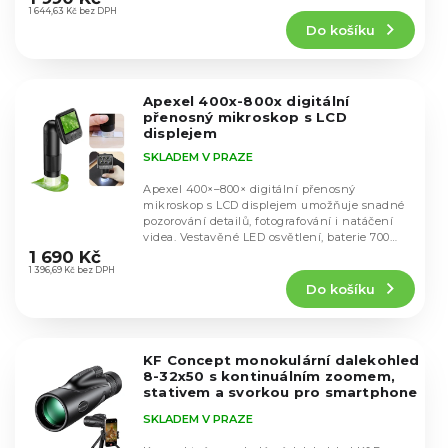
k
produktu
1 644,63 Kč bez DPH
ů
t
Do košíku
je
ů
5,0
z
5
Apexel 400x-800x digitální
hvězdiček.
přenosný mikroskop s LCD
displejem
SKLADEM V PRAZE
Apexel 400×–800× digitální přenosný
mikroskop s LCD displejem umožňuje snadné
pozorování detailů, fotografování i natáčení
Průměrné
videa. Vestavěné LED osvětlení, baterie 700
hodnocení
mAh s...
1 690 Kč
produktu
1 396,69 Kč bez DPH
Do košíku
je
5,0
z
5
KF Concept monokulární dalekohled
hvězdiček.
8-32x50 s kontinuálním zoomem,
stativem a svorkou pro smartphone
KF33.083V1
SKLADEM V PRAZE