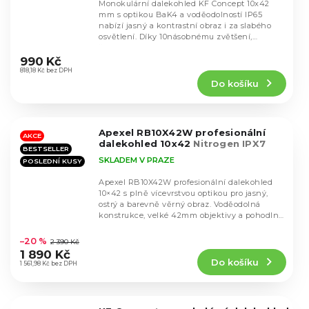
Monokulární dalekohled KF Concept 10x42
mm s optikou BaK4 a voděodolností IP65
nabízí jasný a kontrastní obraz i za slabého
osvětlení. Díky 10násobnému zvětšení,
Průměrné
širokoúhlým...
hodnocení
990 Kč
produktu
818,18 Kč bez DPH
Do košíku
je
5,0
z
5
Apexel RB10X42W profesionální
hvězdiček.
AKCE
dalekohled 10x42
Nitrogen IPX7
BESTSELLER
SKLADEM V PRAZE
POSLEDNÍ KUSY
Apexel RB10X42W profesionální dalekohled
10×42 s plně vícevrstvou optikou pro jasný,
ostrý a barevně věrný obraz. Voděodolná
konstrukce, velké 42mm objektivy a pohodlné
Průměrné
21mm...
hodnocení
–20 %
2 390 Kč
produktu
1 890 Kč
Do košíku
je
1 561,98 Kč bez DPH
5,0
z
5