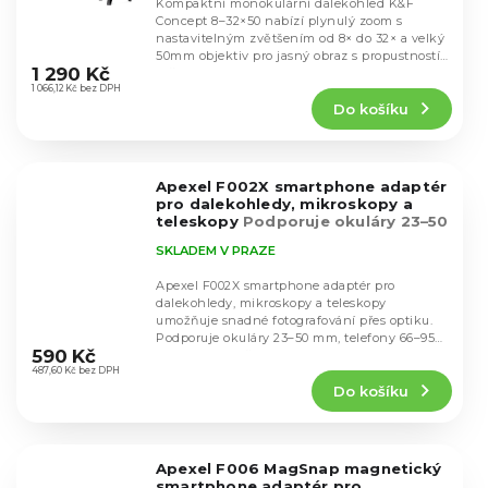
Kompaktní monokulární dalekohled K&F
Concept 8–32×50 nabízí plynulý zoom s
nastavitelným zvětšením od 8× do 32× a velký
Průměrné
50mm objektiv pro jasný obraz s propustností
hodnocení
1 290 Kč
světla...
produktu
1 066,12 Kč bez DPH
Do košíku
je
4,7
z
5
Apexel F002X smartphone adaptér
hvězdiček.
pro dalekohledy, mikroskopy a
teleskopy
Podporuje okuláry 23–50
mm a smartphony 66–95 mm
SKLADEM V PRAZE
Apexel F002X smartphone adaptér pro
dalekohledy, mikroskopy a teleskopy
umožňuje snadné fotografování přes optiku.
Průměrné
Podporuje okuláry 23–50 mm, telefony 66–95
hodnocení
590 Kč
mm a 360° otočení...
produktu
487,60 Kč bez DPH
Do košíku
je
5,0
z
5
Apexel F006 MagSnap magnetický
hvězdiček.
smartphone adaptér pro