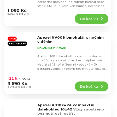
bezpečné upevnění na popruh batohu nebo
Průměrné
stativ. CNC hliníková konstrukce, nosnost až
hodnocení
1 090 Kč
10 kg a 360°...
produktu
900,83 Kč bez DPH
Do košíku
je
5,0
z
5
Apexel NV008 binokulár s nočním
hvězdiček.
AKCE
viděním
BESTSELLER
SKLADEM V PRAZE
Apexel NV008 binokulár s nočním viděním
umožňuje pozorování ve dne i v úplné tmě.
Nabízí až 12× přiblížení (4× optický + 3×
digitální zoom), IR přísvit 850 nm, 2,3" displej...
Průměrné
hodnocení
–22 %
4 790 Kč
produktu
3 690 Kč
Do košíku
je
3 049,59 Kč bez DPH
5,0
z
5
Apexel RB10X42A kompaktní
hvězdiček.
dalekohled 10x42
Vždy zaostřeno
bez nutnosti ostřit