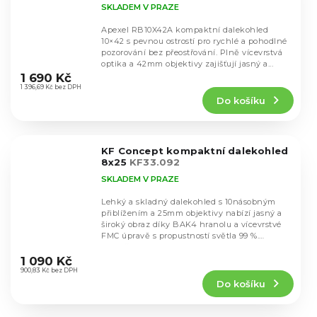
SKLADEM V PRAZE
Apexel RB10X42A kompaktní dalekohled
10×42 s pevnou ostrostí pro rychlé a pohodlné
pozorování bez přeostřování. Plně vícevrstvá
Průměrné
optika a 42mm objektivy zajišťují jasný a...
hodnocení
1 690 Kč
produktu
1 396,69 Kč bez DPH
Do košíku
je
5,0
z
5
KF Concept kompaktní dalekohled
hvězdiček.
8x25
KF33.092
SKLADEM V PRAZE
Lehký a skladný dalekohled s 10násobným
přiblížením a 25mm objektivy nabízí jasný a
široký obraz díky BAK4 hranolu a vícevrstvé
FMC úpravě s propustností světla 99 %.
Průměrné
Vodotěsná...
hodnocení
1 090 Kč
produktu
900,83 Kč bez DPH
Do košíku
je
5,0
z