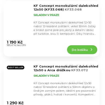
5
KF Concept monokulární dalekohled
hvězdiček.
12x50 (KF33.068)
KF33.068
SKLADEM V PRAZE
KF Concept monokulární dalekohled 12×50
nabízí 12násobné zvětšení, velké 50mm čočky
a široké zorné pole pro jasný a detailní obraz
při turistice, lovu či kempování. Díky hranolu...
Průměrné
hodnocení
1 190 Kč
produktu
983,47 Kč bez DPH
Do košíku
je
4,1
z
5
KF Concept monokulární dalekohled
hvězdiček.
BESTSELLER
12x50 s Arca drážkou
KF33.072
SKLADEM V PRAZE
KF Concept monokulární dalekohled 12x50
nabízí 12násobné zvětšení a 50mm objektiv s
širokým zorným polem, ideální pro pozorování
přírody, ptáků, hvězd i koncertů. Kompaktní...
Průměrné
hodnocení
1 290 Kč