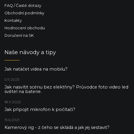
u
FAQ / Časté dotazy
Obchodní podmínky
Kontakty
Hodnocení obchodu
Doručení na SK
Naše návody a tipy
Jak natáčet videa na mobilu?
5.11.2023
Jak nasvítit scénu bez elektřiny? Průvodce foto video led
světel na baterie.
18.9.2022
Jak připojit mikrofon k počítači?
15.6.2021
Kamerový rig - z čeho se skládá a jak jej sestavit?