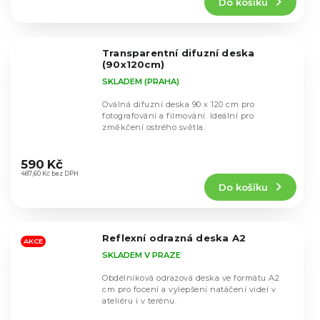
Do košíku
je
4,7
z
5
Transparentní difuzní deska
hvězdiček.
(90x120cm)
SKLADEM (PRAHA)
Oválná difuzní deska 90 x 120 cm pro
fotografování a filmování. Ideální pro
změkčení ostrého světla.
Průměrné
hodnocení
590 Kč
produktu
487,60 Kč bez DPH
Do košíku
je
4,8
z
5
Reflexní odrazná deska A2
hvězdiček.
AKCE
SKLADEM V PRAZE
Obdélníková odrazová deska ve formátu A2
cm pro focení a vylepšení natáčení videí v
ateliéru i v terénu.