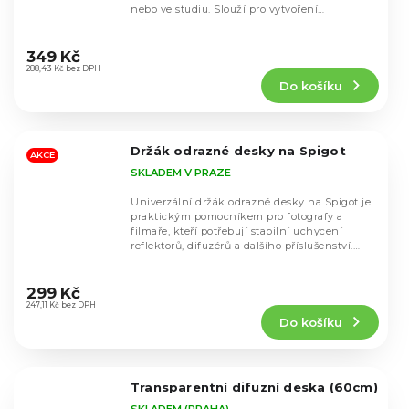
nebo ve studiu. Slouží pro vytvoření
měkkého...
Průměrné
hodnocení
349 Kč
produktu
288,43 Kč bez DPH
Do košíku
je
5,0
z
5
Držák odrazné desky na Spigot
hvězdiček.
AKCE
SKLADEM V PRAZE
Univerzální držák odrazné desky na Spigot je
praktickým pomocníkem pro fotografy a
filmaře, kteří potřebují stabilní uchycení
reflektorů, difuzérů a dalšího příslušenství.
Díky...
Průměrné
hodnocení
299 Kč
produktu
247,11 Kč bez DPH
Do košíku
je
4,8
z
5
Transparentní difuzní deska (60cm)
hvězdiček.
SKLADEM (PRAHA)