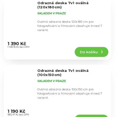
Odrazná deska 7v1 oválná
hvězdiček.
(120x180cm)
SKLADEM V PRAZE
Oválná odrazná deska 120x180 cm pro
fotografování a filmování obsahuje ihned 7
variant.
Průměrné
hodnocení
1 390 Kč
produktu
1 148,76 Kč bez DPH
Do košíku
je
4,7
z
5
Odrazná deska 7v1 oválná
hvězdiček.
(100x150cm)
SKLADEM V PRAZE
Oválná odrazná deska 100x150 cm pro
fotografování a filmování obsahuje ihned 7
variant.
Průměrné
hodnocení
1 190 Kč
produktu
983,47 Kč bez DPH