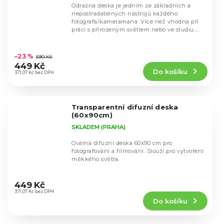
Odrazná deska je jedním ze základních a
nepostradatelných nástrojů každého
fotografa/kameramana. Více než vhodná při
práci s přirozeným světlem nebo ve studiu.
Desku můžete...
Průměrné
hodnocení
–23 %
590 Kč
produktu
449 Kč
Do košíku
je
371,07 Kč bez DPH
4,7
z
5
Transparentní difuzní deska
hvězdiček.
(60x90cm)
SKLADEM (PRAHA)
Oválná difuzní deska 60x90 cm pro
fotografování a filmování. Slouží pro vytvoření
měkkého světla.
Průměrné
hodnocení
449 Kč
produktu
371,07 Kč bez DPH
Do košíku
je
5,0
z