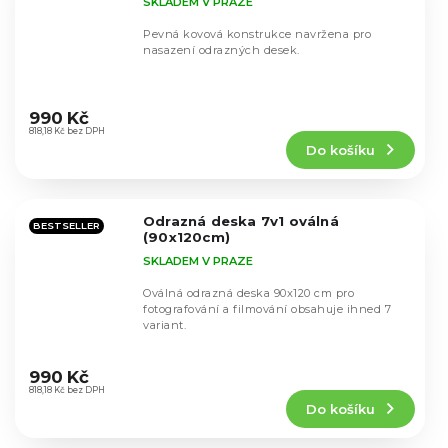
SKLADEM V PRAZE
Pevná kovová konstrukce navržena pro
nasazení odrazných desek.
Průměrné
hodnocení
990 Kč
produktu
818,18 Kč bez DPH
Do košíku
je
4,4
z
5
Odrazná deska 7v1 oválná
hvězdiček.
BESTSELLER
(90x120cm)
SKLADEM V PRAZE
Oválná odrazná deska 90x120 cm pro
fotografování a filmování obsahuje ihned 7
variant.
Průměrné
hodnocení
990 Kč
produktu
818,18 Kč bez DPH
Do košíku
je
5,0