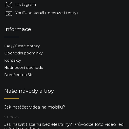
k
Instagram
y
YouTube kanál (recenze i testy)
v
ý
p
Informace
i
s
u
FAQ / Časté dotazy
Obchodní podmínky
Kontakty
Hodnocení obchodu
Doručení na SK
Naše návody a tipy
Jak natáčet videa na mobilu?
5.11.2023
Jak nasvítit scénu bez elektřiny? Průvodce foto video led
světel na baterie.