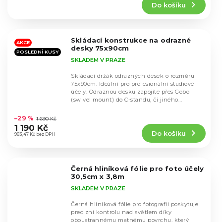
Do košíku
je
4,3
z
5
Skládací konstrukce na odrazné
hvězdiček.
AKCE
desky 75x90cm
POSLEDNÍ KUSY
SKLADEM V PRAZE
Skládací držák odrazných desek o rozměru
75x90cm. Ideální pro profesionální studiové
účely. Odraznou desku zapojíte přes Gobo
(swivel mount) do C-standu, či jiného
Průměrné
studiového...
hodnocení
–29 %
1 690 Kč
produktu
1 190 Kč
Do košíku
je
983,47 Kč bez DPH
5,0
z
5
Černá hliníková fólie pro foto účely
hvězdiček.
30,5cm x 3,8m
SKLADEM V PRAZE
Černá hliníková fólie pro fotografii poskytuje
precizní kontrolu nad světlem díky
oboustrannému matnému povrchu, který