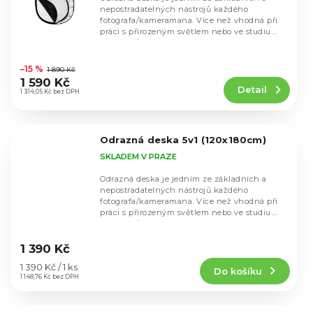
nepostradatelných nástrojů každého
fotografa/kameramana. Více než vhodná při
práci s přirozeným světlem nebo ve studiu.
Desku můžete...
Průměrné
hodnocení
–15 %
1 890 Kč
produktu
1 590 Kč
Detail
je
1 314,05 Kč bez DPH
4,6
z
5
Odrazná deska 5v1 (120x180cm)
hvězdiček.
SKLADEM V PRAZE
Odrazná deska je jedním ze základních a
nepostradatelných nástrojů každého
fotografa/kameramana. Více než vhodná při
práci s přirozeným světlem nebo ve studiu.
Desku můžete...
Průměrné
hodnocení
1 390 Kč
produktu
Měrná
1 390 Kč / 1 ks
Do košíku
je
cena:
1 148,76 Kč bez DPH
4,6
z
5