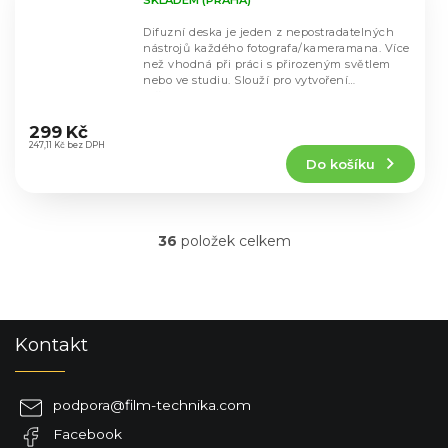
Difuzní deska je jeden z nepostradatelných
nástrojů každého fotografa/kameramana. Více
než vhodná při práci s přirozeným světlem
nebo ve studiu. Slouží pro vytvoření
měkkého...
Průměrné
hodnocení
299 Kč
produktu
247,11 Kč bez DPH
Do košíku
je
5,0
z
5
36
položek celkem
hvězdiček.
O
v
l
á
d
Z
Kontakt
a
á
c
p
í
a
p
podpora
@
film-technika.com
t
r
Facebook
í
v