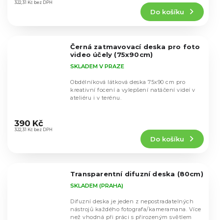
produktu
322,31 Kč bez DPH
Do košíku
je
5,0
z
5
Černá zatmavovací deska pro foto
hvězdiček.
video účely (75x90cm)
SKLADEM V PRAZE
Obdélníková látková deska 75x90 cm pro
kreativní focení a vylepšení natáčení videí v
ateliéru i v terénu.
Průměrné
hodnocení
390 Kč
produktu
322,31 Kč bez DPH
Do košíku
je
5,0
z
5
Transparentní difuzní deska (80cm)
hvězdiček.
SKLADEM (PRAHA)
Difuzní deska je jeden z nepostradatelných
nástrojů každého fotografa/kameramana. Více
než vhodná při práci s přirozeným světlem