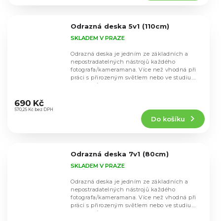
4,7
z
5
Odrazná deska 5v1 (110cm)
hvězdiček.
SKLADEM V PRAZE
Odrazná deska je jedním ze základních a
nepostradatelných nástrojů každého
fotografa/kameramana. Více než vhodná při
práci s přirozeným světlem nebo ve studiu.
Desku můžete...
Průměrné
hodnocení
690 Kč
produktu
570,25 Kč bez DPH
Do košíku
je
4,5
z
5
Odrazná deska 7v1 (80cm)
hvězdiček.
SKLADEM V PRAZE
Odrazná deska je jedním ze základních a
nepostradatelných nástrojů každého
fotografa/kameramana. Více než vhodná při
práci s přirozeným světlem nebo ve studiu.
Desku můžete...
Průměrné