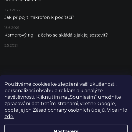
18.9.2022
Jak připojit mikrofon k počítači?
15.6.2021
Kamerový rig - z čeho se skládá a jak jej sestavit?
5.5.2021
Používáme cookies ke zlepšení vaší zkušenosti,
personalizaci obsahu a reklam a k analýze
návštěvnosti. Kliknutím na „Souhlasím“ umožníte
zpracování dat třetími stranami, včetně Google,
podle jejich Zásad ochrany osobních údajů. Více info
zde.
Copyright 2026
FILM-TECHNIKA
. Všechna práva vyhrazena.
Upravit nastavení cookies
Nastavení