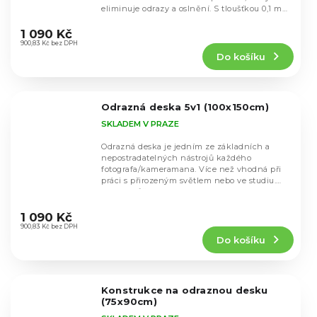
eliminuje odrazy a oslnění. S tloušťkou 0,1 mm
Průměrné
je...
hodnocení
1 090 Kč
produktu
900,83 Kč bez DPH
Do košíku
je
5,0
z
5
Odrazná deska 5v1 (100x150cm)
hvězdiček.
SKLADEM V PRAZE
Odrazná deska je jedním ze základních a
nepostradatelných nástrojů každého
fotografa/kameramana. Více než vhodná při
práci s přirozeným světlem nebo ve studiu.
Desku můžete...
Průměrné
hodnocení
1 090 Kč
produktu
900,83 Kč bez DPH
Do košíku
je
4,7
z
5
Konstrukce na odraznou desku
hvězdiček.
(75x90cm)