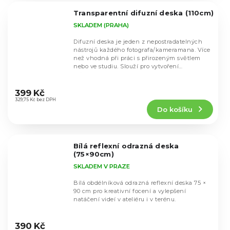
5
Transparentní difuzní deska (110cm)
hvězdiček.
SKLADEM (PRAHA)
Difuzní deska je jeden z nepostradatelných
nástrojů každého fotografa/kameramana. Více
než vhodná při práci s přirozeným světlem
nebo ve studiu. Slouží pro vytvoření
měkkého...
Průměrné
hodnocení
399 Kč
produktu
329,75 Kč bez DPH
Do košíku
je
4,7
z
5
Bílá reflexní odrazná deska
hvězdiček.
(75×90cm)
SKLADEM V PRAZE
Bílá obdélníková odrazná reflexní deska 75 ×
90 cm pro kreativní focení a vylepšení
natáčení videí v ateliéru i v terénu.
Průměrné
hodnocení
390 Kč