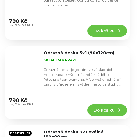
odrazových desek. Uchytí odraznou desku
pomocí svorek.
Průměrné
hodnocení
790 Kč
produktu
652,89 Kč bez DPH
Do košíku
je
4,6
z
5
Odrazná deska 5v1 (90x120cm)
hvězdiček.
SKLADEM V PRAZE
Odrazná deska je jedním ze základních a
nepostradatelných nástrojů každého
fotografa/kameramana. Více než vhodná při
práci s přirozeným světlem nebo ve studiu.
Desku můžete...
Průměrné
hodnocení
790 Kč
produktu
652,89 Kč bez DPH
Do košíku
je
4,5
z
5
Odrazná deska 7v1 oválná
hvězdiček.
BESTSELLER
(60x90cm)