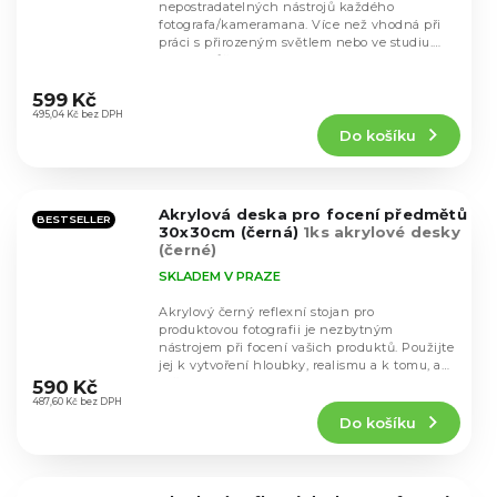
nepostradatelných nástrojů každého
fotografa/kameramana. Více než vhodná při
práci s přirozeným světlem nebo ve studiu.
Desku můžete...
Průměrné
hodnocení
599 Kč
produktu
495,04 Kč bez DPH
Do košíku
je
4,3
z
5
Akrylová deska pro focení předmětů
hvězdiček.
BESTSELLER
30x30cm (černá)
1ks akrylové desky
(černé)
SKLADEM V PRAZE
Akrylový černý reflexní stojan pro
produktovou fotografii je nezbytným
nástrojem při focení vašich produktů. Použijte
Průměrné
jej k vytvoření hloubky, realismu a k tomu, aby
hodnocení
vaše...
590 Kč
produktu
487,60 Kč bez DPH
Do košíku
je
4,2
z
5