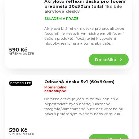
Akrylová reflexní deska pro focení
hvězdiček.
předmětu 30x30cm (bílá)
1ks bílé
akrylové desky
SKLADEM V PRAZE
Akrylová bílá reflexní deska pro produktovou
fotografii je nezbytným nástrojem při focení
vašich produktů. Použijte jej k vytvoření
Průměrné
hloubky, realismu a k tomu, aby vaše
hodnocení
produkty...
590 Kč
produktu
487,60 Kč bez DPH
Do košíku
je
5,0
z
5
Odrazná deska 5v1 (60x90cm)
hvězdiček.
BESTSELLER
Momentálně
nedostupné
Odrazná deska je jedním ze základních a
nepostradatelných nástrojů každého
fotografa/kameramana. Více než vhodná při
práci s přirozeným světlem nebo ve studiu.
Desku můžete...
Průměrné
hodnocení
590 Kč
produktu
487,60 Kč bez DPH