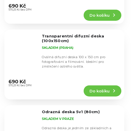
hodnocení
690 Kč
produktu
570,25 Kč bez DPH
Do košíku
je
4,8
z
5
Transparentní difuzní deska
hvězdiček.
(100x150cm)
SKLADEM (PRAHA)
Oválná difuzní deska 100 x 150 cm pro
fotografování a filmování. Ideální pro
změkčení ostrého světla.
Průměrné
hodnocení
690 Kč
produktu
570,25 Kč bez DPH
Do košíku
je
5,0
z
5
Odrazná deska 5v1 (80cm)
hvězdiček.
SKLADEM V PRAZE
Odrazná deska je jedním ze základních a