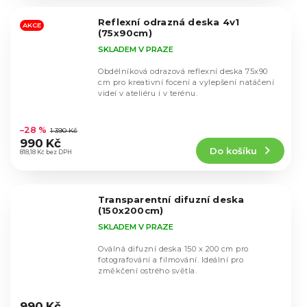
z
5
Reflexní odrazná deska 4v1
hvězdiček.
AKCE
(75x90cm)
SKLADEM V PRAZE
Obdélníková odrazová reflexní deska 75x90
cm pro kreativní focení a vylepšení natáčení
videí v ateliéru i v terénu.
Průměrné
hodnocení
–28 %
1 390 Kč
produktu
990 Kč
Do košíku
je
818,18 Kč bez DPH
5,0
z
5
Transparentní difuzní deska
hvězdiček.
(150x200cm)
SKLADEM V PRAZE
Oválná difuzní deska 150 x 200 cm pro
fotografování a filmování. Ideální pro
změkčení ostrého světla.
Průměrné
hodnocení
990 Kč