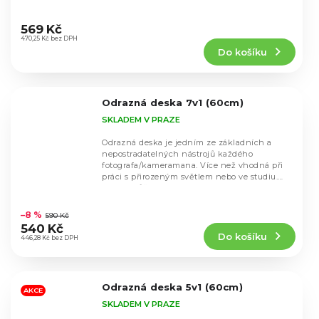
Průměrné
hodnocení
569 Kč
produktu
470,25 Kč bez DPH
Do košíku
je
4,6
z
5
Odrazná deska 7v1 (60cm)
hvězdiček.
SKLADEM V PRAZE
Odrazná deska je jedním ze základních a
nepostradatelných nástrojů každého
fotografa/kameramana. Více než vhodná při
práci s přirozeným světlem nebo ve studiu.
Desku můžete...
Průměrné
hodnocení
–8 %
590 Kč
produktu
540 Kč
Do košíku
je
446,28 Kč bez DPH
5,0
z
5
Odrazná deska 5v1 (60cm)
hvězdiček.
AKCE
SKLADEM V PRAZE