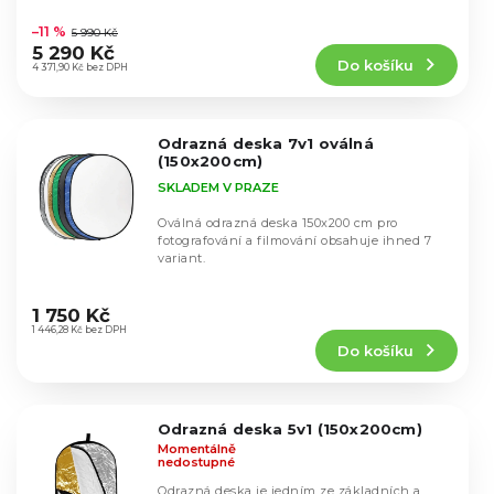
k
Průměrné
u
hodnocení
t
–11 %
5 990 Kč
k
produktu
ů
5 290 Kč
t
Do košíku
je
4 371,90 Kč bez DPH
ů
4,4
z
5
Odrazná deska 7v1 oválná
hvězdiček.
(150x200cm)
SKLADEM V PRAZE
Oválná odrazná deska 150x200 cm pro
fotografování a filmování obsahuje ihned 7
variant.
Průměrné
hodnocení
1 750 Kč
produktu
1 446,28 Kč bez DPH
Do košíku
je
4,5
z
5
Odrazná deska 5v1 (150x200cm)
hvězdiček.
Momentálně
nedostupné
Odrazná deska je jedním ze základních a