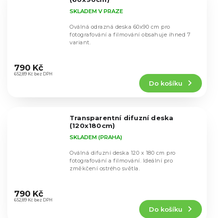
SKLADEM V PRAZE
Oválná odrazná deska 60x90 cm pro
fotografování a filmování obsahuje ihned 7
variant.
Průměrné
hodnocení
790 Kč
produktu
652,89 Kč bez DPH
Do košíku
je
4,9
z
5
Transparentní difuzní deska
hvězdiček.
(120x180cm)
SKLADEM (PRAHA)
Oválná difuzní deska 120 x 180 cm pro
fotografování a filmování. Ideální pro
změkčení ostrého světla.
Průměrné
hodnocení
790 Kč
produktu
652,89 Kč bez DPH
Do košíku
je