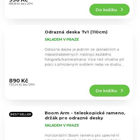
produktu
818,18 Kč bez DPH
Do košíku
je
4,7
z
5
Odrazná deska 7v1 (110cm)
hvězdiček.
SKLADEM V PRAZE
Odrazná deska je jedním ze základních a
nepostradatelných nástrojů každého
fotografa/kameramana. Více než vhodná při
práci s přirozeným světlem nebo ve studiu.
Desku můžete...
Průměrné
hodnocení
890 Kč
produktu
735,54 Kč bez DPH
Do košíku
je
4,8
z
5
Boom Arm - teleskopické rameno,
hvězdiček.
BESTSELLER
držák pro odrazné desky
SKLADEM V PRAZE
Horizontální Boom rameno pro upevnění