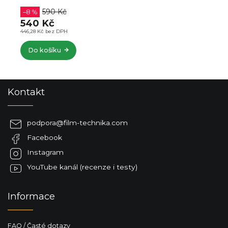
590 Kč
–8 %
540 Kč
446,28 Kč bez DPH
Do košíku
Z
Kontakt
á
p
a
podpora
@
film-technika.com
t
Facebook
í
Instagram
YouTube kanál (recenze i testy)
Informace
FAQ / Časté dotazy