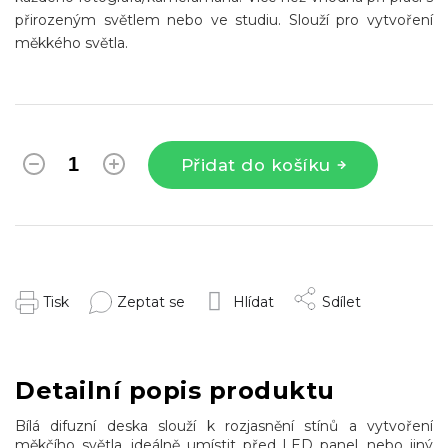
přirozeným světlem nebo ve studiu. Slouží pro vytvoření
měkkého světla.
Přidat do košíku
Tisk
Zeptat se
Hlídat
Sdílet
Detailní popis produktu
Bílá difuzní deska slouží k rozjasnění stínů a vytvoření
měkčího světla, ideálně umístit před LED panel, nebo jiný