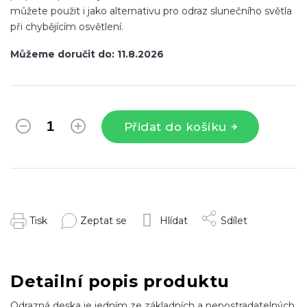
můžete použit i jako alternativu pro odraz slunečního světla
při chybějícím osvětlení.
Můžeme doručit do:
11.8.2026
Přidat do košíku
Tisk
Zeptat se
Hlídat
Sdílet
Detailní popis produktu
Odrazná deska je jedním ze základních a nepostradatelných