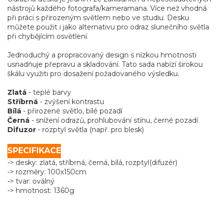
nástrojů každého fotografa/kameramana. Více než vhodná
při práci s přirozeným světlem nebo ve studiu. Desku
můžete použit i jako alternativu pro odraz slunečního světla
při chybějícím osvětlení.
Jednoduchý a propracovaný design s nízkou hmotnosti
usnadňuje přepravu a skladování. Tato sada nabízí širokou
škálu využiti pro dosažení požadovaného výsledku.
Zlatá
- teplé barvy
Stříbrná
- zvýšení kontrastu
Bílá
- přirozené světlo, bílé pozadí
Černá
- snížení odrazů, prohlubování stínu, černé pozadí
Difuzor
- rozptyl světla (např. pro blesk)
SPECIFIKACE
-> desky: zlatá, stříbrná, černá, bílá, rozptyl(difuzér)
-> rozměry: 100x150cm
-> tvar: oválný
-> hmotnost: 1360g