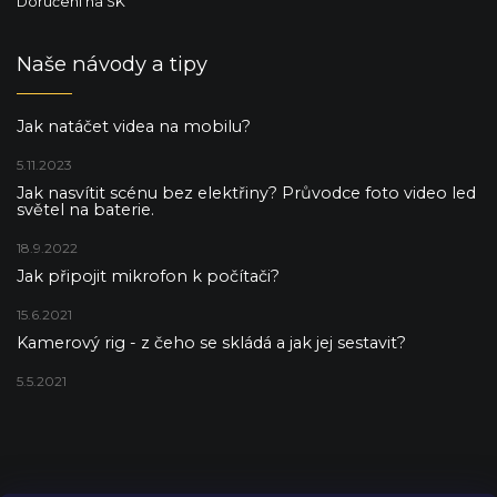
Doručení na SK
Naše návody a tipy
Jak natáčet videa na mobilu?
5.11.2023
Jak nasvítit scénu bez elektřiny? Průvodce foto video led
světel na baterie.
18.9.2022
Jak připojit mikrofon k počítači?
15.6.2021
Kamerový rig - z čeho se skládá a jak jej sestavit?
5.5.2021