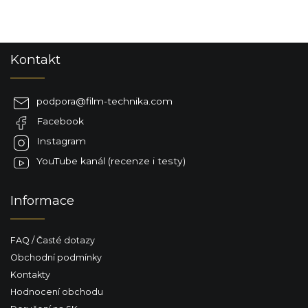
Z
Kontakt
á
p
a
podpora
@
film-technika.com
t
Facebook
í
Instagram
YouTube kanál (recenze i testy)
Informace
FAQ / Časté dotazy
Obchodní podmínky
Kontakty
Hodnocení obchodu