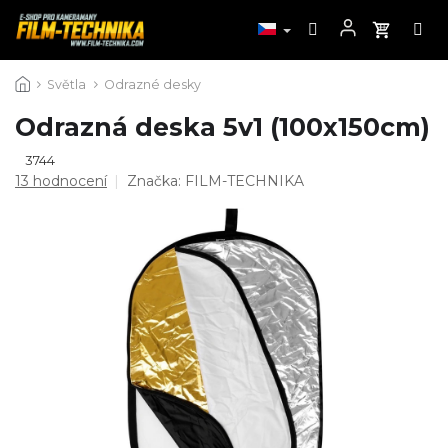
Přejít
Světla
Odrazné desky
na
obsah
Odrazná deska 5v1 (100x150cm)
3744
Průměrné
13 hodnocení
Značka:
FILM-TECHNIKA
hodnocení
produktu
je
4,7
z
5
hvězdiček.