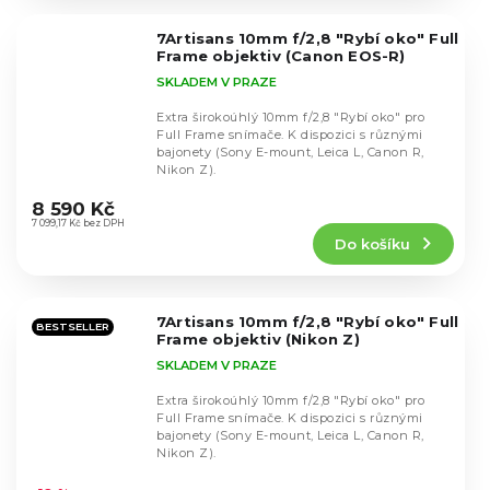
z
5
7Artisans 10mm f/2,8 "Rybí oko" Full
hvězdiček.
Frame objektiv (Canon EOS-R)
SKLADEM V PRAZE
Extra širokoúhlý 10mm f/2,8 "Rybí oko" pro
Full Frame snímače. K dispozici s různými
bajonety (Sony E-mount, Leica L, Canon R,
Nikon Z).
Průměrné
hodnocení
8 590 Kč
produktu
7 099,17 Kč bez DPH
Do košíku
je
5,0
z
5
7Artisans 10mm f/2,8 "Rybí oko" Full
hvězdiček.
BESTSELLER
Frame objektiv (Nikon Z)
SKLADEM V PRAZE
Extra širokoúhlý 10mm f/2,8 "Rybí oko" pro
Full Frame snímače. K dispozici s různými
bajonety (Sony E-mount, Leica L, Canon R,
Nikon Z).
Průměrné
hodnocení