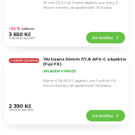
35 mm f/2,0 Full Frame objektiv pro Sony E-
Mount kamery, od společnosti 7Artisans.
Průměrné
hodnocení
–34 %
5 590 Kč
produktu
3 650 Kč
Do košíku
je
3 016,53 Kč bez DPH
4,5
z
5
7Artisans 50mm f/1,8 APS-C objektiv
hvězdiček.
+ DÁREK ZDARMA
(Fuji FX)
SKLADEM V PRAZE
50mm f/1,8 APS-C objektiv pro Fujifilm FX-
Mount kamery od společnosti 7Artisans.
Průměrné
hodnocení
2 390 Kč
produktu
1 975,21 Kč bez DPH
Do košíku
je
4,5
z
5