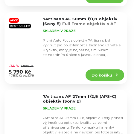
4,8
z
5
7Artisans AF 50mm f/1,8 objektiv
hvězdiček.
AKCE
(Sony E)
Full Frame objektiv s AF
BESTSELLER
SKLADEM V PRAZE
První Auto Focus objektiv 7Artisans byl
vyvinut pro použitelnost a běžného uživatele.
Objektiv, který je nejběžnějším 50mm
standardním úhlem s jasnou clonou,
Průměrné
poskytuje nádherný...
hodnocení
–14 %
6 790 Kč
produktu
5 790 Kč
Do košíku
je
4 785,12 Kč bez DPH
4,5
z
5
7Artisans AF 27mm f/2,8 (APS-C)
hvězdiček.
objektiv (Sony E)
SKLADEM V PRAZE
7Artisans AF 27mm F2.8, objektiv, který přináší
výjimečnou optickou kvalitu za velmi
příznivou cenu. Tento kompaktní a lehký
objektiv je speciálně navržen pro fotoaparáty