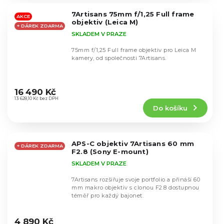
5
7Artisans 75mm f/1,25 Full frame
hvězdiček.
AKCE
objektiv (Leica M)
+ DÁREK ZDARMA
SKLADEM V PRAZE
75mm f/1,25 Full frame objektiv pro Leica M
kamery, od společnosti 7Artisans.
Průměrné
hodnocení
16 490 Kč
produktu
13 628,10 Kč bez DPH
Do košíku
je
4,8
z
5
APS-C objektiv 7Artisans 60 mm
hvězdiček.
+ DÁREK ZDARMA
F2.8 (Sony E-mount)
SKLADEM V PRAZE
7Artisans rozšiřuje svoje portfolio a přináší 60
mm makro objektiv s clonou F2.8 dostupnou
téměř pro každý bajonet.
Průměrné
hodnocení
4 890 Kč