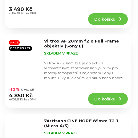
Průměrné
s...
hodnocení
3 490 Kč
produktu
2 884,30 Kč bez DPH
Do košíku
je
4,4
z
5
Viltrox AF 20mm f2.8 Full Frame
hvězdiček.
AKCE
objektiv (Sony E)
BESTSELLER
SKLADEM V PRAZE
Viltrox AF 20mm f2.8 je objektiv s
automatickým zaostřováním vyvinutý pro
modely fotoaparátů s bajonetem Sony E-
mount. Díky 10 členům v 8 skupinách nabízí
Průměrné
vynikající optický...
hodnocení
–10 %
5 390 Kč
produktu
4 850 Kč
Do košíku
je
4 008,26 Kč bez DPH
5,0
z
5
7Artisans CINE HOPE 85mm T2.1
hvězdiček.
(Micro 4/3)
SKLADEM V PRAZE