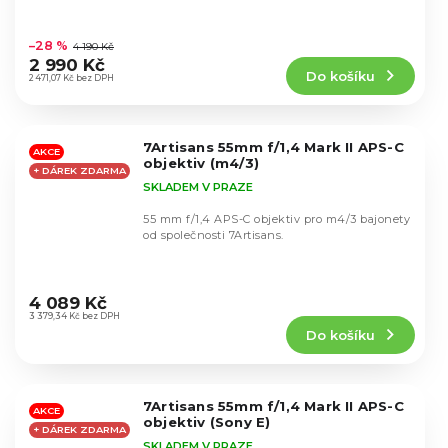
Průměrné
hodnocení
–28 %
4 190 Kč
produktu
2 990 Kč
Do košíku
je
2 471,07 Kč bez DPH
4,5
z
5
7Artisans 55mm f/1,4 Mark II APS-C
hvězdiček.
AKCE
objektiv (m4/3)
+ DÁREK ZDARMA
SKLADEM V PRAZE
55 mm f/1,4 APS-C objektiv pro m4/3 bajonety
od společnosti 7Artisans.
Průměrné
hodnocení
4 089 Kč
produktu
3 379,34 Kč bez DPH
Do košíku
je
4,7
z
5
7Artisans 55mm f/1,4 Mark II APS-C
hvězdiček.
AKCE
objektiv (Sony E)
+ DÁREK ZDARMA
SKLADEM V PRAZE