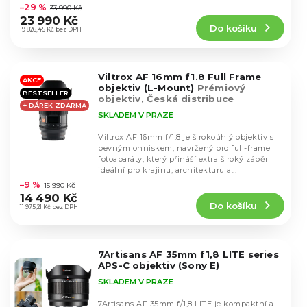
hodnocení
t
–29 %
33 990 Kč
k
produktu
ů
23 990 Kč
t
Do košíku
je
19 826,45 Kč bez DPH
ů
4,9
z
5
Viltrox AF 16mm f1.8 Full Frame
hvězdiček.
AKCE
objektiv (L-Mount)
Prémiový
BESTSELLER
objektiv, Česká distribuce
+ DÁREK ZDARMA
SKLADEM V PRAZE
Viltrox AF 16mm f/1.8 je širokoúhlý objektiv s
pevným ohniskem, navržený pro full-frame
fotoaparáty, který přináší extra široký záběr
Průměrné
ideální pro krajinu, architekturu a...
hodnocení
–9 %
15 990 Kč
produktu
14 490 Kč
Do košíku
je
11 975,21 Kč bez DPH
5,0
z
5
7Artisans AF 35mm f1,8 LITE series
hvězdiček.
APS-C objektiv (Sony E)
SKLADEM V PRAZE
7Artisans AF 35mm f/1,8 LITE je kompaktní a