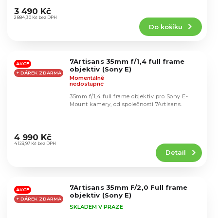
Průměrné
hodnocení
3 490 Kč
produktu
2 884,30 Kč bez DPH
Do košíku
je
4,5
z
5
7Artisans 35mm f/1,4 full frame
hvězdiček.
AKCE
objektiv (Sony E)
+ DÁREK ZDARMA
Momentálně
nedostupné
35mm f/1,4 full frame objektiv pro Sony E-
Mount kamery, od společnosti 7Artisans.
Průměrné
hodnocení
4 990 Kč
produktu
4 123,97 Kč bez DPH
Detail
je
4,6
z
5
7Artisans 35mm F/2,0 Full frame
hvězdiček.
AKCE
objektiv (Sony E)
+ DÁREK ZDARMA
SKLADEM V PRAZE