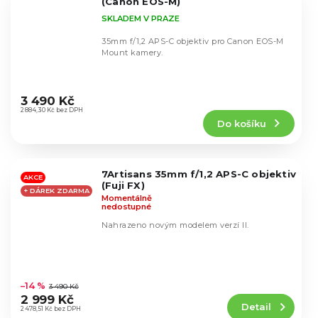
(Canon EOS-M)
SKLADEM V PRAZE
35mm f/1,2 APS-C objektiv pro Canon EOS-M
Mount kamery.
Průměrné
hodnocení
3 490 Kč
produktu
2 884,30 Kč bez DPH
Do košíku
je
4,5
z
5
7Artisans 35mm f/1,2 APS-C objektiv
hvězdiček.
AKCE
(Fuji FX)
+ DÁREK ZDARMA
Momentálně
nedostupné
Nahrazeno novým modelem verzí II.
Průměrné
hodnocení
–14 %
3 490 Kč
produktu
2 999 Kč
Detail
je
2 478,51 Kč bez DPH