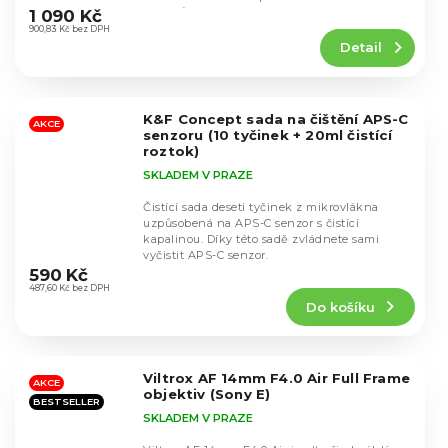
hodnocení
snímkům stylový...
1 090 Kč
produktu
900,83 Kč bez DPH
Detail
je
4,1
z
5
K&F Concept sada na čištění APS-C
hvězdiček.
AKCE
senzoru (10 tyčinek + 20ml čistící
roztok)
SKLADEM V PRAZE
Čistící sada deseti tyčinek z mikrovlákna
uzpůsobená na APS-C senzor s čistící
kapalinou. Díky této sadě zvládnete sami
Průměrné
vyčistit APS-C senzor.
hodnocení
590 Kč
produktu
487,60 Kč bez DPH
Do košíku
je
4,4
z
5
Viltrox AF 14mm F4.0 Air Full Frame
hvězdiček.
AKCE
objektiv (Sony E)
BESTSELLER
SKLADEM V PRAZE