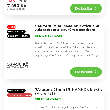
–12 %
8 590 Kč
produktu
7 490 Kč
Do košíku
je
6 190,08 Kč bez DPH
4,8
z
5
SAMYANG V-AF sada objektivů s MF
hvězdiček.
AKCE
Adaptérem a pevným pouzdrem
BESTSELLER
SKLADEM V PRAZE
POSLEDNÍ KUSY
Řada Samyang V-AF je první objektiv na
světě pro tvůrce videí, který byl navržen tak,
aby usnadnil tvorbu videoobsahu. Všechny
objektivy V-AF jsou určeny pro bajonet Sony...
Průměrné
hodnocení
53 490 Kč
produktu
44 206,61 Kč bez DPH
Do košíku
je
5,0
z
5
7Artisans 25mm f/1,8 APS-C objektiv
hvězdiček.
BESTSELLER
(Micro 4/3)
+ DÁREK ZDARMA
SKLADEM V PRAZE
25mm f/1,8 APS-C objektiv pro M4/3 kamery.