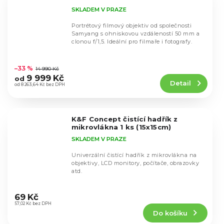
SKLADEM V PRAZE
Portrétový filmový objektiv od společnosti
Samyang s ohniskovou vzdáleností 50 mm a
clonou f/1,5. Ideální pro filmaře i fotografy.
Průměrné
hodnocení
–33 %
14 990 Kč
produktu
9 999 Kč
od
Detail
je
od 8 263,64 Kč bez DPH
4,7
z
5
K&F Concept čistící hadřík z
hvězdiček.
mikrovlákna 1 ks (15x15cm)
SKLADEM V PRAZE
Univerzální čistící hadřík z mikrovlákna na
objektivy, LCD monitory, počítače, obrazovky
atd.
Průměrné
hodnocení
69 Kč
produktu
57,02 Kč bez DPH
Do košíku
je
5,0