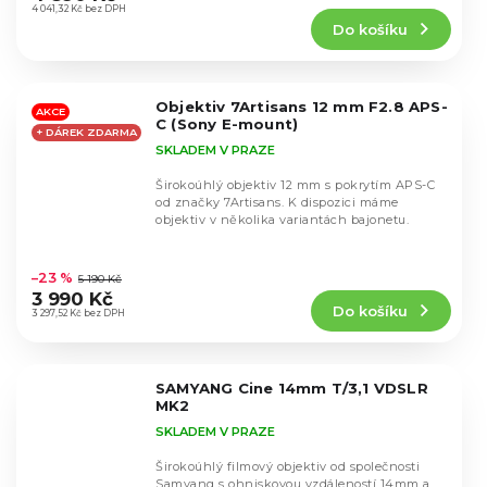
produktu
4 041,32 Kč bez DPH
Do košíku
je
4,6
z
5
Objektiv 7Artisans 12 mm F2.8 APS-
hvězdiček.
AKCE
C (Sony E-mount)
+ DÁREK ZDARMA
SKLADEM V PRAZE
Širokoúhlý objektiv 12 mm s pokrytím APS-C
od značky 7Artisans. K dispozici máme
objektiv v několika variantách bajonetu.
Průměrné
hodnocení
–23 %
5 190 Kč
produktu
3 990 Kč
Do košíku
je
3 297,52 Kč bez DPH
4,5
z
5
SAMYANG Cine 14mm T/3,1 VDSLR
hvězdiček.
MK2
SKLADEM V PRAZE
Širokoúhlý filmový objektiv od společnosti
Samyang s ohniskovou vzdáleností 14mm a