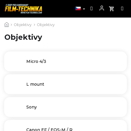
Přejít
Objektivy
Objektivy
na
obsah
Objektivy
Micro 4/3
L mount
Sony
Canon EF / EOS-M / R