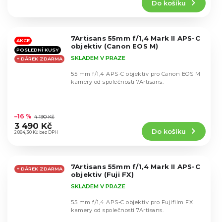
Do košíku
je
4,5
z
5
7Artisans 55mm f/1,4 Mark II APS-C
hvězdiček.
AKCE
objektiv (Canon EOS M)
POSLEDNÍ KUSY
SKLADEM V PRAZE
+ DÁREK ZDARMA
55 mm f/1,4 APS-C objektiv pro Canon EOS M
kamery od společnosti 7Artisans.
Průměrné
hodnocení
–16 %
4 190 Kč
produktu
3 490 Kč
Do košíku
je
2 884,30 Kč bez DPH
4,6
z
5
7Artisans 55mm f/1,4 Mark II APS-C
hvězdiček.
+ DÁREK ZDARMA
objektiv (Fuji FX)
SKLADEM V PRAZE
55 mm f/1,4 APS-C objektiv pro Fujifilm FX
kamery od společnosti 7Artisans.