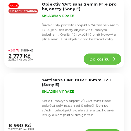
5
Objektiv 7Artisans 24mm F1.4 pro
hvězdiček.
AKCE
bajonety (Sony E)
+ DÁREK ZDARMA
SKLADEM V PRAZE
Širokoúhlý portrétní objektiv 7Artisans 24mm
F/1,4 je super ostrý objektiv s filmovým
bokehem. Kvalitní širokoúhlý plně kovový a
plně manuální objektiv pro bezzrcadlovky.
Průměrné
hodnocení
–30 %
3 999 Kč
produktu
2 777 Kč
Do košíku
je
2 295,04 Kč bez DPH
4,6
z
5
7Artisans CINE HOPE 16mm T2.1
hvězdiček.
(Sony E)
SKLADEM V PRAZE
Série filmových objektivů 7Artisans Hope
pokrývá celý rozsah od širokoúhlých po
střední teleobjektivy, ale stále si zachovává
lehký a kompaktní design těla...
Průměrné
hodnocení
8 990 Kč
produktu
7 429,75 Kč bez DPH