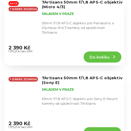
7Artisans 50mm f/1,8 APS-C objektiv
hvězdiček.
AKCE
(Micro 4/3)
+ DÁREK ZDARMA
SKLADEM V PRAZE
50mm f/1,8 APS-C objektiv pro Panasonic a
Olympus M4/3 kamery od společnosti
7Artisans.
Průměrné
hodnocení
2 390 Kč
produktu
1 975,21 Kč bez DPH
Do košíku
je
4,4
z
5
7Artisans 50mm f/1,8 APS-C objektiv
hvězdiček.
+ DÁREK ZDARMA
(Sony E)
SKLADEM V PRAZE
50mm f/1,8 APS-C objektiv pro Sony E-Mount
kamery od společnosti 7Artisans.
Průměrné
hodnocení
2 390 Kč
produktu
1 975,21 Kč bez DPH