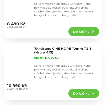
Série filmových objektivů 7Artisans Hope
pokrývá celý rozsah od širokoúhlých po
střední teleobjektivy, ale stále si zachovává
lehký a kompaktní design těla...
Průměrné
hodnocení
8 490 Kč
produktu
7 016,53 Kč bez DPH
Do košíku
je
5,0
z
5
7Artisans CINE HOPE 10mm T2.1
hvězdiček.
(Micro 4/3)
SKLADEM V PRAZE
Série filmových objektivů 7Artisans Hope
pokrývá celý rozsah od širokoúhlých po
střední teleobjektivy, ale stále si zachovává
lehký a kompaktní design těla...
Průměrné
hodnocení
10 990 Kč
produktu
9 082,64 Kč bez DPH
Do košíku
je
4,8
z