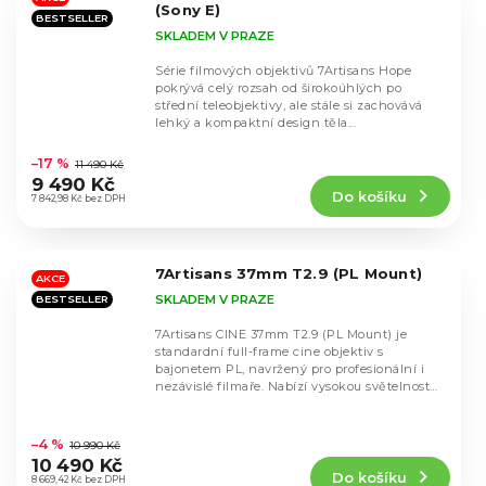
hvězdiček.
(Sony E)
BESTSELLER
SKLADEM V PRAZE
Série filmových objektivů 7Artisans Hope
pokrývá celý rozsah od širokoúhlých po
střední teleobjektivy, ale stále si zachovává
lehký a kompaktní design těla...
Průměrné
hodnocení
–17 %
11 490 Kč
produktu
9 490 Kč
Do košíku
je
7 842,98 Kč bez DPH
4,7
z
5
7Artisans 37mm T2.9 (PL Mount)
hvězdiček.
AKCE
SKLADEM V PRAZE
BESTSELLER
7Artisans CINE 37mm T2.9 (PL Mount) je
standardní full-frame cine objektiv s
bajonetem PL, navržený pro profesionální i
nezávislé filmaře. Nabízí vysokou světelnost
T2.9,...
Průměrné
hodnocení
–4 %
10 990 Kč
produktu
10 490 Kč
Do košíku
je
8 669,42 Kč bez DPH