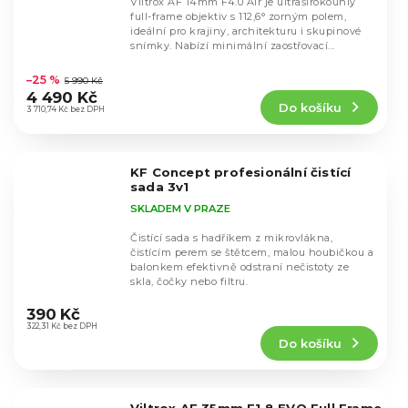
Viltrox AF 14mm F4.0 Air je ultraširokoúhlý
full-frame objektiv s 112,6° zorným polem,
ideální pro krajiny, architekturu i skupinové
snímky. Nabízí minimální zaostřovací...
Průměrné
hodnocení
–25 %
5 990 Kč
produktu
4 490 Kč
Do košíku
je
3 710,74 Kč bez DPH
4,8
z
5
KF Concept profesionální čistící
hvězdiček.
sada 3v1
SKLADEM V PRAZE
Čistící sada s hadříkem z mikrovlákna,
čistícím perem se štětcem, malou houbičkou a
balonkem efektivně odstraní nečistoty ze
skla, čočky nebo filtru.
Průměrné
hodnocení
390 Kč
produktu
322,31 Kč bez DPH
Do košíku
je
5,0
z
5