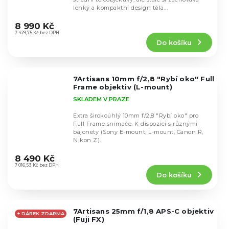
lehký a kompaktní design těla...
Průměrné
hodnocení
8 990 Kč
produktu
7 429,75 Kč bez DPH
Do košíku
je
4,5
z
5
7Artisans 10mm f/2,8 "Rybí oko" Full
hvězdiček.
Frame objektiv (L-mount)
SKLADEM V PRAZE
Extra širokoúhlý 10mm f/2,8 "Rybí oko" pro
Full Frame snímače. K dispozici s různými
bajonety (Sony E-mount, L-mount, Canon R,
Nikon Z).
Průměrné
hodnocení
8 490 Kč
produktu
7 016,53 Kč bez DPH
Do košíku
je
4,8
z
5
7Artisans 25mm f/1,8 APS-C objektiv
hvězdiček.
+ DÁREK ZDARMA
(Fuji FX)