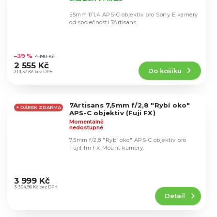
55mm f/1,4 APS-C objektiv pro Sony E kamery
od společnosti 7Artisans.
Průměrné
hodnocení
–39 %
4 190 Kč
produktu
2 555 Kč
Do košíku
je
2 111,57 Kč bez DPH
4,5
z
5
7Artisans 7,5mm f/2,8 "Rybí oko"
hvězdiček.
+ DÁREK ZDARMA
APS-C objektiv (Fuji FX)
Momentálně
nedostupné
7,5mm f/2,8 "Rybí oko" APS-C objektiv pro
Fujifilm FX-Mount kamery.
Průměrné
hodnocení
3 999 Kč
produktu
3 304,96 Kč bez DPH
Detail
je
4,5
z