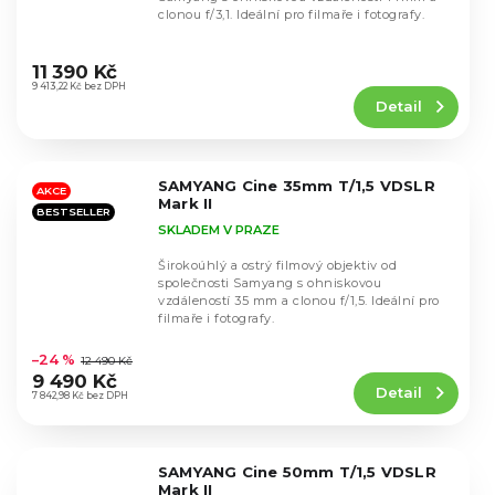
clonou f/3,1. Ideální pro filmaře i fotografy.
Průměrné
hodnocení
11 390 Kč
produktu
9 413,22 Kč bez DPH
Detail
je
4,8
z
5
SAMYANG Cine 35mm T/1,5 VDSLR
hvězdiček.
AKCE
Mark II
BESTSELLER
SKLADEM V PRAZE
Širokoúhlý a ostrý filmový objektiv od
společnosti Samyang s ohniskovou
vzdáleností 35 mm a clonou f/1,5. Ideální pro
filmaře i fotografy.
Průměrné
hodnocení
–24 %
12 490 Kč
produktu
9 490 Kč
Detail
je
7 842,98 Kč bez DPH
4,7
z
5
SAMYANG Cine 50mm T/1,5 VDSLR
hvězdiček.
Mark II