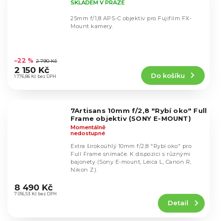
SKLADEM V PRAZE
25mm f/1,8 APS-C objektiv pro Fujifilm FX-
Mount kamery.
Průměrné
hodnocení
–22 %
2 790 Kč
produktu
2 150 Kč
Do košíku
je
1 776,86 Kč bez DPH
4,5
z
5
7Artisans 10mm f/2,8 "Rybí oko" Full
hvězdiček.
Frame objektiv (SONY E-MOUNT)
Momentálně
nedostupné
Extra širokoúhlý 10mm f/2,8 "Rybí oko" pro
Full Frame snímače. K dispozici s různými
bajonety (Sony E-mount, Leica L, Canon R,
Nikon Z).
Průměrné
hodnocení
8 490 Kč
produktu
7 016,53 Kč bez DPH
Detail
je
4,7