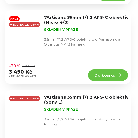
4,5
z
5
7Artisans 35mm f/1,2 APS-C objektiv
hvězdiček.
AKCE
(Micro 4/3)
+ DÁREK ZDARMA
SKLADEM V PRAZE
35mm f/1,2 APS-C objektiv pro Panasonic a
Olympus M4/3 kamery.
Průměrné
hodnocení
–30 %
4 990 Kč
produktu
3 490 Kč
Do košíku
je
2 884,30 Kč bez DPH
4,4
z
5
7Artisans 35mm f/1,2 APS-C objektiv
hvězdiček.
+ DÁREK ZDARMA
(Sony E)
SKLADEM V PRAZE
35mm f/1,2 APS-C objektiv pro Sony E-Mount
kamery.