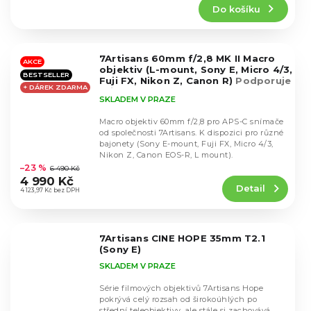
Do košíku
je
4,8
z
5
7Artisans 60mm f/2,8 MK II Macro
hvězdiček.
AKCE
objektiv (L-mount, Sony E, Micro 4/3,
BESTSELLER
Fuji FX, Nikon Z, Canon R)
Podporuje
+ DÁREK ZDARMA
přiblížení 1:1
SKLADEM V PRAZE
Macro objektiv 60mm f/2,8 pro APS-C snímače
od společnosti 7Artisans. K dispozici pro různé
bajonety (Sony E-mount, Fuji FX, Micro 4/3,
Průměrné
Nikon Z, Canon EOS-R, L mount).
hodnocení
–23 %
6 490 Kč
produktu
4 990 Kč
Detail
je
4 123,97 Kč bez DPH
4,5
z
5
7Artisans CINE HOPE 35mm T2.1
hvězdiček.
(Sony E)
SKLADEM V PRAZE
Série filmových objektivů 7Artisans Hope
pokrývá celý rozsah od širokoúhlých po
střední teleobjektivy, ale stále si zachovává