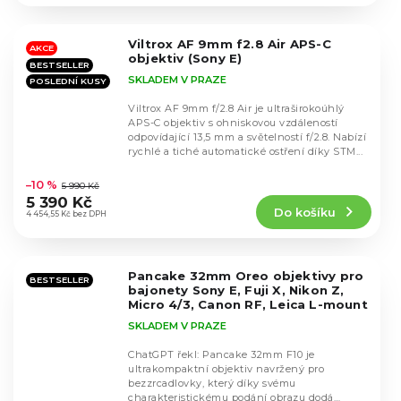
z
5
Viltrox AF 9mm f2.8 Air APS-C
hvězdiček.
AKCE
objektiv (Sony E)
BESTSELLER
SKLADEM V PRAZE
POSLEDNÍ KUSY
Viltrox AF 9mm f/2.8 Air je ultraširokoúhlý
APS-C objektiv s ohniskovou vzdáleností
odpovídající 13,5 mm a světelností f/2.8. Nabízí
rychlé a tiché automatické ostření díky STM...
Průměrné
hodnocení
–10 %
5 990 Kč
produktu
5 390 Kč
Do košíku
je
4 454,55 Kč bez DPH
4,6
z
5
Pancake 32mm Oreo objektivy pro
hvězdiček.
BESTSELLER
bajonety Sony E, Fuji X, Nikon Z,
Micro 4/3, Canon RF, Leica L-mount
SKLADEM V PRAZE
ChatGPT řekl: Pancake 32mm F10 je
ultrakompaktní objektiv navržený pro
bezzrcadlovky, který díky svému
Průměrné
charakteristickému podání obrazu dodá