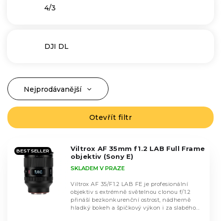
4/3
DJI DL
Nejprodávanější
Ř
a
Nejlevnější
z
Otevřít filtr
V
Nejdražší
e
ý
n
Abecedně
p
í
Viltrox AF 35mm f1.2 LAB Full Frame
i
BESTSELLER
objektiv (Sony E)
p
s
SKLADEM V PRAZE
r
p
o
r
Viltrox AF 35/F1.2 LAB FE je profesionální
d
objektiv s extrémně světelnou clonou f/1.2
o
přináší bezkonkurenční ostrost, nádherně
u
d
hladký bokeh a špičkový výkon i za slabého...
k
Průměrné
u