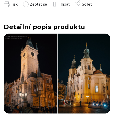
Tisk
Zeptat se
Hlídat
Sdílet
Detailní popis produktu