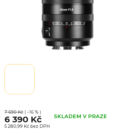
7 690 Kč
( –16 % )
SKLADEM V PRAZE
6 390 Kč
5 280,99 Kč bez DPH
Měrná