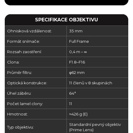
SPECIFIKACE OBJEKTIVU
Ohnisková vzdálenost:
35 mm
Formát snímače:
Full Frame
Rozsah zaostření:
0,4 m – ∞
Clona:
F1.8–F16
Průměr filtru:
φ62 mm
Optická konstrukce:
11 členů v 8 skupinách
Úhel záběru:
64°
Počet lamel clony:
11
Hmotnost:
≈426 g (E)
Standardní pevný objektiv
Typ objektivu:
(Prime Lens)