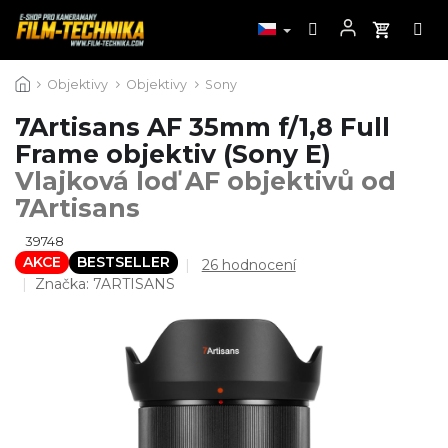
Přejít
Objektivy
Objektivy
Sony
na
obsah
7Artisans AF 35mm f/1,8 Full
Frame objektiv (Sony E)
Vlajková loď AF objektivů od
7Artisans
39748
AKCE
BESTSELLER
Průměrné
26 hodnocení
hodnocení
Značka:
7ARTISANS
produktu
je
4,6
z
5
hvězdiček.