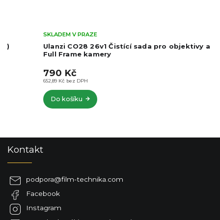
SKLADEM V PRAZE
Ulanzi CO28 26v1 Čistící sada pro objektivy a
Full Frame kamery
790 Kč
652,89 Kč bez DPH
Do košíku
Z
Kontakt
á
p
a
podpora
@
film-technika.com
t
Facebook
í
Instagram