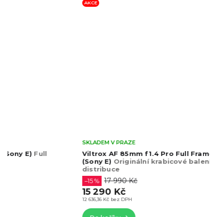
AKCE
SKLADEM V PRAZE
Viltrox AF 85mm f1.4 Pro Full Frame objektiv
(Sony E)
Originální krabicové balení, Česká
distribuce
17 990 Kč
–15 %
15 290 Kč
12 636,36 Kč bez DPH