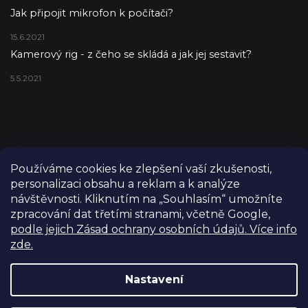
Jak připojit mikrofon k počítači?
15.6.2021
Kamerový rig - z čeho se skládá a jak jej sestavit?
5.5.2021
Používáme cookies ke zlepšení vaší zkušenosti,
personalizaci obsahu a reklam a k analýze
návštěvnosti. Kliknutím na „Souhlasím“ umožníte
zpracování dat třetími stranami, včetně Google,
podle jejich Zásad ochrany osobních údajů. Více info
zde.
Copyright 2026
FILM-TECHNIKA
. Všechna práva vyhrazena.
Upravit nastavení cookies
Nastavení
Grafický návrh vytvořil a nakódoval
Shoptetak.cz