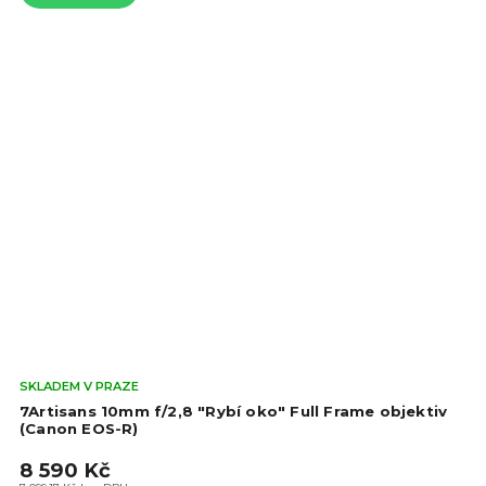
Prů
SKLADEM V PRAZE
hod
7Artisans 10mm f/2,8 "Rybí oko" Full Frame objektiv
pro
(Canon EOS-R)
je
8 590 Kč
5,0