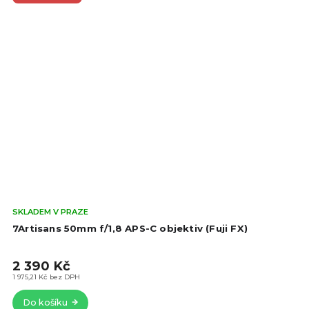
Prů
SKLADEM V PRAZE
hod
7Artisans 50mm f/1,8 APS-C objektiv (Fuji FX)
pro
je
2 390 Kč
4,5
z
1 975,21 Kč bez DPH
5
Do košíku
hvě