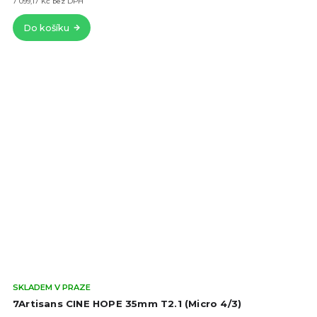
z
7 099,17 Kč bez DPH
5
Do košíku
hvě
Prů
SKLADEM V PRAZE
hod
7Artisans CINE HOPE 35mm T2.1 (Micro 4/3)
pro