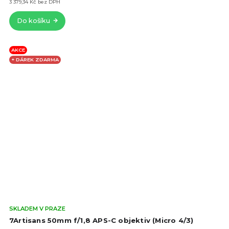
z
3 379,34 Kč bez DPH
5
Do košíku
hvě
AKCE
+ DÁREK ZDARMA
Prů
SKLADEM V PRAZE
hod
7Artisans 50mm f/1,8 APS-C objektiv (Micro 4/3)
pro