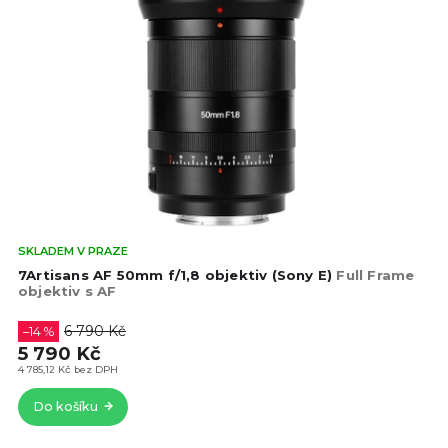
Prů
SKLADEM V PRAZE
hod
7Artisans AF 50mm f/1,8 objektiv (Sony E)
Full Frame
pro
objektiv s AF
je
4,5
6 790 Kč
–14 %
z
5 790 Kč
5
4 785,12 Kč bez DPH
hvě
Do košíku