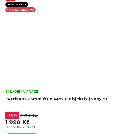
BESTSELLER
+ DÁREK ZDARMA
Prů
SKLADEM V PRAZE
hod
7Artisans 25mm f/1,8 APS-C objektiv (Sony E)
pro
je
4,5
3 290 Kč
–39 %
z
1 990 Kč
5
1 644,63 Kč bez DPH
hvě