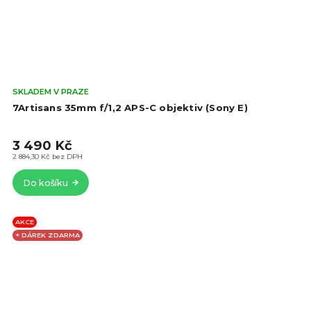
Prů
SKLADEM V PRAZE
hod
7Artisans 35mm f/1,2 APS-C objektiv (Sony E)
pro
je
3 490 Kč
4,5
z
2 884,30 Kč bez DPH
5
Do košíku
hvě
AKCE
+ DÁREK ZDARMA