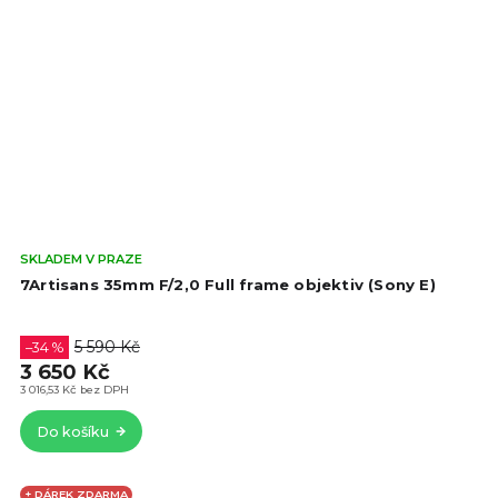
Prů
SKLADEM V PRAZE
hod
7Artisans 35mm F/2,0 Full frame objektiv (Sony E)
pro
je
4,5
5 590 Kč
–34 %
z
3 650 Kč
5
3 016,53 Kč bez DPH
hvě
Do košíku
+ DÁREK ZDARMA