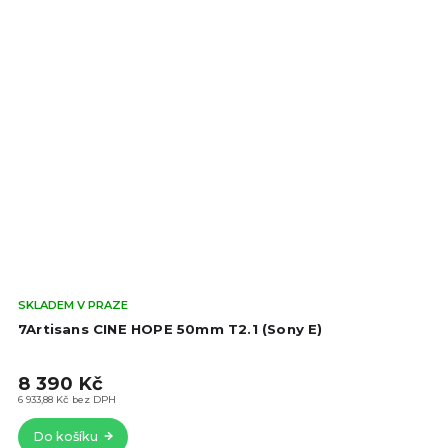
Prů
SKLADEM V PRAZE
hod
7Artisans CINE HOPE 50mm T2.1 (Sony E)
pro
je
8 390 Kč
5,0
z
6 933,88 Kč bez DPH
5
Do košíku
hvě