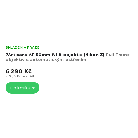
Prů
SKLADEM V PRAZE
hod
7Artisans AF 50mm f/1,8 objektiv (Nikon Z)
Full Frame
pro
objektiv s automatickým ostřením
je
6 290 Kč
4,6
z
5 198,35 Kč bez DPH
5
Do košíku
hvě