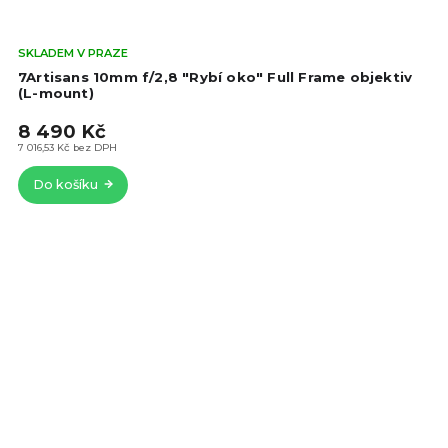
Prů
SKLADEM V PRAZE
hod
7Artisans 10mm f/2,8 "Rybí oko" Full Frame objektiv
pro
(L-mount)
je
8 490 Kč
4,8
z
7 016,53 Kč bez DPH
5
Do košíku
hvě