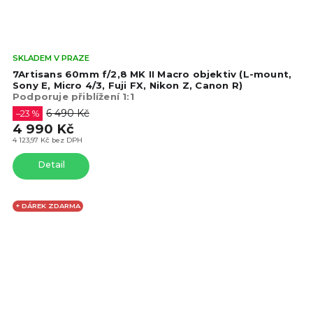
Prů
SKLADEM V PRAZE
hod
7Artisans 60mm f/2,8 MK II Macro objektiv (L-mount,
pro
Sony E, Micro 4/3, Fuji FX, Nikon Z, Canon R)
Podporuje přiblížení 1:1
je
4,5
6 490 Kč
–23 %
z
4 990 Kč
5
4 123,97 Kč bez DPH
hvě
Detail
+ DÁREK ZDARMA