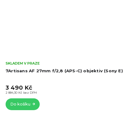
Prů
SKLADEM V PRAZE
hod
7Artisans AF 27mm f/2,8 (APS-C) objektiv (Sony E)
pro
je
3 490 Kč
4,4
z
2 884,30 Kč bez DPH
5
Do košíku
hvě