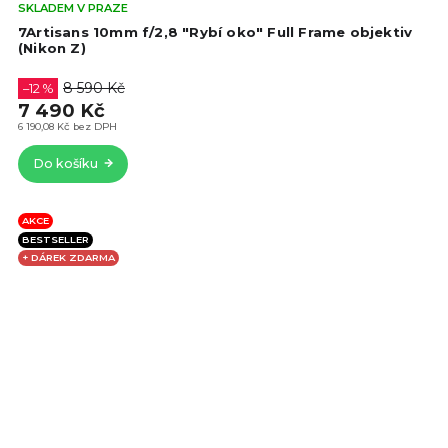
Prů
SKLADEM V PRAZE
hod
7Artisans 10mm f/2,8 "Rybí oko" Full Frame objektiv
pro
(Nikon Z)
je
4,8
8 590 Kč
–12 %
z
7 490 Kč
5
6 190,08 Kč bez DPH
hvě
Do košíku
AKCE
BESTSELLER
+ DÁREK ZDARMA