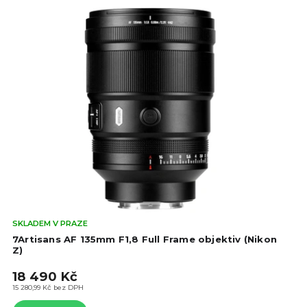
Prů
SKLADEM V PRAZE
hod
7Artisans AF 135mm F1,8 Full Frame objektiv (Nikon
pro
Z)
je
18 490 Kč
5,0
z
15 280,99 Kč bez DPH
5