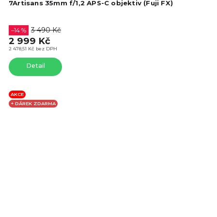
hod
7Artisans 35mm f/1,2 APS-C objektiv (Fuji FX)
pro
je
4,5
3 490 Kč
–14 %
z
2 999 Kč
5
2 478,51 Kč bez DPH
hvě
Detail
AKCE
+ DÁREK ZDARMA