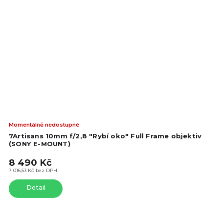
Prů
Momentálně nedostupné
hod
7Artisans 10mm f/2,8 "Rybí oko" Full Frame objektiv
pro
(SONY E-MOUNT)
je
8 490 Kč
4,7
z
7 016,53 Kč bez DPH
5
Detail
hvě