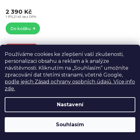
je
2 390 Kč
4,4
z
1 975,21 Kč bez DPH
5
Do košíku
hvě
+ DÁREK ZDARMA
Používáme cookies ke zlepšení vaší zkušenosti,
personalizaci obsahu a reklam a k analýze
návštěvnosti. Kliknutím na „Souhlasím“ umožníte
zpracování dat třetími stranami, včetně Google,
podle jejich Zásad ochrany osobních údajů. Více info
zde.
Nastavení
Výdejní sklad Praha: PO–PÁ 8:00–16:00. Při objednání a
Souhlasím
úhradě lze zboží vyzvednout ještě tentýž den.