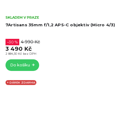
Prů
SKLADEM V PRAZE
hod
7Artisans 35mm f/1,2 APS-C objektiv (Micro 4/3)
pro
je
4,4
4 990 Kč
–30 %
z
3 490 Kč
5
2 884,30 Kč bez DPH
hvě
Do košíku
+ DÁREK ZDARMA