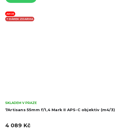
AKCE
+ DÁREK ZDARMA
Prů
SKLADEM V PRAZE
hod
7Artisans 55mm f/1,4 Mark II APS-C objektiv (m4/3)
pro
je
4 089 Kč
4,7