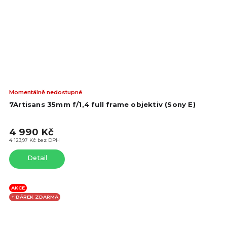
Prů
Momentálně nedostupné
hod
7Artisans 35mm f/1,4 full frame objektiv (Sony E)
pro
je
4 990 Kč
4,6
z
4 123,97 Kč bez DPH
5
Detail
hvě
AKCE
+ DÁREK ZDARMA