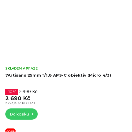
Prů
SKLADEM V PRAZE
hod
7Artisans 25mm f/1,8 APS-C objektiv (Micro 4/3)
pro
je
4,4
2 990 Kč
–10 %
z
2 690 Kč
5
2 223,14 Kč bez DPH
hvě
Do košíku
AKCE