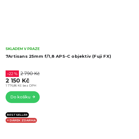
Prů
SKLADEM V PRAZE
hod
7Artisans 25mm f/1,8 APS-C objektiv (Fuji FX)
pro
je
4,5
2 790 Kč
–22 %
z
2 150 Kč
5
1 776,86 Kč bez DPH
hvě
Do košíku
BESTSELLER
+ DÁREK ZDARMA