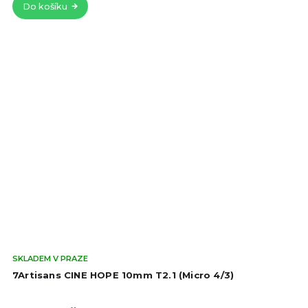
Do košíku
hvě
Prů
SKLADEM V PRAZE
hod
7Artisans CINE HOPE 10mm T2.1 (Micro 4/3)
pro
je