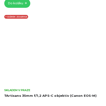
Do košíku
+ DÁREK ZDARMA
Prů
SKLADEM V PRAZE
hod
7Artisans 35mm f/1,2 APS-C objektiv (Canon EOS-M)
pro
je