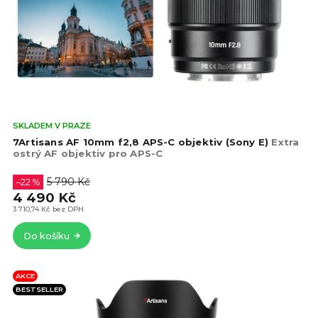
o
d
d
u
u
k
k
t
t
ů
ů
Prů
SKLADEM V PRAZE
hod
7Artisans AF 10mm f2,8 APS-C objektiv (Sony E)
Extra
pro
ostrý AF objektiv pro APS-C
je
4,5
5 790 Kč
–22 %
z
4 490 Kč
5
3 710,74 Kč bez DPH
hvě
Do košíku
AKCE
BESTSELLER