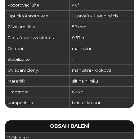
Pozorovací úhel:
46°
Optická konstrukce:
10 prvků v 7 skupinách
Závit pro filtry:
58 mm
Zaostřovací vzdálenost:
0,57 m
Ostření:
manuální
Stabilizace:
-
Ovládaní clony:
manuální - krokové
Materiál:
slitina hliníku
Hmotnost:
606 g
Kompatibilita:
Leica L Mount
OBSAH BALENÍ
1) Objektiv