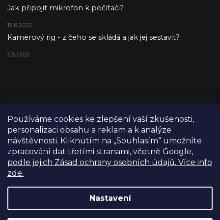
Jak připojit mikrofon k počítači?
15.6.2021
Kamerový rig - z čeho se skládá a jak jej sestavit?
5.5.2021
Používáme cookies ke zlepšení vaší zkušenosti,
personalizaci obsahu a reklam a k analýze
návštěvnosti. Kliknutím na „Souhlasím“ umožníte
zpracování dat třetími stranami, včetně Google,
podle jejich Zásad ochrany osobních údajů. Více info
zde.
Copyright 2026
FILM-TECHNIKA
. Všechna práva vyhrazena.
Upravit nastavení cookies
Nastavení
Grafický návrh vytvořil a nakódoval
Shoptetak.cz