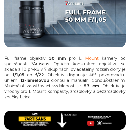
Full frame objektiv
50 mm
pro L
Mount
kamery od
společnosti 7Artisans. Optická konstrukce objektivu se
skládá z 10 prvků v 7 skupinách, ovladatelný rozsah clony je
od
f/1,05
do
f/22
. Objektiv disponuje 46
°
pozorovacím
úhlem,
13-lamelovou
clonou a manuální clonou/ostřením.
Minimální zaostřovací vzdálenost je
57 cm
. Objektiv je
vhodný pro L Mount kompakty, zrcadlovky a bezzrcadlovky
značky Leica.