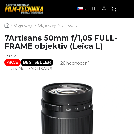
Přejít
Objektivy
Objektivy
L mount
na
obsah
7Artisans 50mm f/1,05 FULL-
FRAME objektiv (Leica L)
97114
AKCE
BESTSELLER
Průměrné
26 hodnocení
hodnocení
Značka:
7ARTISANS
produktu
je
4,6
z
5
hvězdiček.