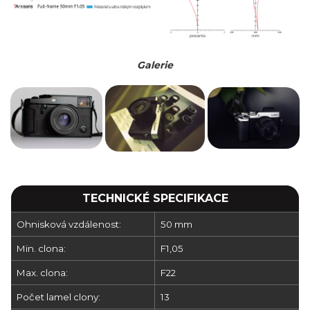
Galerie
TECHNICKÉ SPECIFIKACE
Ohnisková vzdálenost:
50 mm
Min. clona:
F1,05
Max. clona:
F22
Počet lamel clony:
13