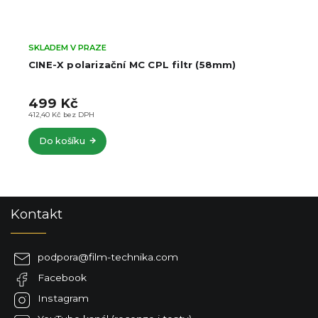
SKLADEM V PRAZE
CINE-X polarizační MC CPL filtr (58mm)
499 Kč
412,40 Kč bez DPH
Do košíku
Z
Kontakt
á
p
a
podpora
@
film-technika.com
t
Facebook
í
Instagram