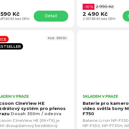
tupný ve variantách 5 m, 10 m a
nabíječce dobijete obě
2 990 Kč
m.
režimu "H"...
–16 %
590 Kč
2 490 Kč
Detail
487,60 Kč bez DPH
2 057,85 Kč bez DPH
Kód:
99050
KCE
ESTSELLER
LADEM V PRAZE
Průměrné
SKLADEM V PRAZE
hodnocení
csoon CineView HE
Baterie pro kamero
produktu
zdrátový systém pro přenos
video světla Sony 
je
razu
Dosah 350m / odezva
F750
4,8
d 60ms / až 4 zařízení
soon CineView HE (RX+TX) je
Baterie Li-Ion NP-F330
z
MI dvoupásmový bezdrátový
NP-F550, NP-F730H, N