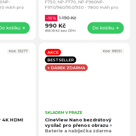
5
5
60NP-
F750, NP-F770, NP-F960NP-
hvězdiček.
hvězd
200 mAh pro
F970/960/950/930 - 7800 mAh pro
í.
různé typy příslušenství.
1 190 Kč
–16 %
990 Kč
Do košíku
Do košíku
818,18 Kč bez DPH
Kód:
33277
Kód:
99051
AKCE
BESTSELLER
+ DÁREK ZDARMA
Průměrné
SKLADEM V PRAZE
Prům
hodnocení
hodno
ký 4K HDMI
CineView Nano bezdrátový
produktu
produ
vysílač pro přenos obrazu
+
je
je
Baterie a nabíječka zdarma