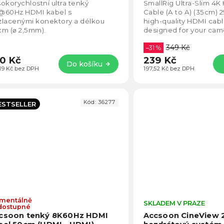
4,8
okorychlostní ultra tenký
SmallRig Ultra-Slim 4
z
@60Hz HDMI kabel s
Cable (A to A) (35cm) 2
5
zlacenými konektory a délkou
high-quality HDMI cabl
hvězdiček.
m (⌀ 2,5mm).
designed for your camer
compatible with DSLR, 
349 Kč
–31 %
0 Kč
239 Kč
Do košíku
,19 Kč bez DPH
197,52 Kč bez DPH
Kód:
36277
ESTSELLER
mentálně
Průměrné
SKLADEM V PRAZE
dostupné
hodnocení
csoon tenký 8K60Hz HDMI
Accsoon CineView 
produktu