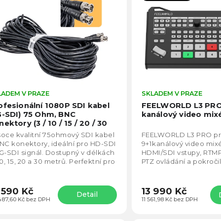
becedně
LADEM V PRAZE
Průměrné
SKLADEM V PRAZE
hodnocení
ofesionální 1080P SDI kabel
FEELWORLD L3 PRO
produktu
G-SDI) 75 Ohm, BNC
kanálový video mix
je
ektory (3 / 10 / 15 / 20 / 30
5,0
oce kvalitní 75ohmový SDI kabel
FEELWORLD L3 PRO pro
z
NC konektory, ideální pro HD-SDI
9+1kanálový video mixé
5
G-SDI signál. Dostupný v délkách
HDMI/SDI vstupy, RTMP
hvězdiček.
10, 15, 20 a 30 metrů. Perfektní pro
PTZ ovládání a pokroči
fesionální video techniku.
Chroma Key, PIP či zá
Výkonné řešení pro...
590 Kč
13 990 Kč
Detail
487,60 Kč bez DPH
11 561,98 Kč bez DPH