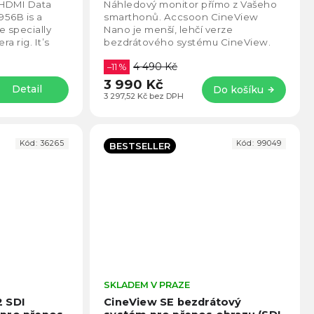
5,0
4,5
K HDMI Data
Náhledový monitor přímo z Vašeho
z
z
956B is a
smarthonů. Accsoon CineView
5
5
e specially
Nano je menší, lehčí verze
hvězdiček.
hvězd
a rig. It’s
bezdrátového systému CineView.
monitor,...
CineView Nano přijímá až Full HD
4 490 Kč
1080p60 HDMI signál přes...
–11 %
3 990 Kč
Detail
Do košíku
3 297,52 Kč bez DPH
Kód:
36265
Kód:
99049
BESTSELLER
Průměrné
SKLADEM V PRAZE
Prům
hodnocení
hodno
2 SDI
CineView SE bezdrátový
produktu
produ