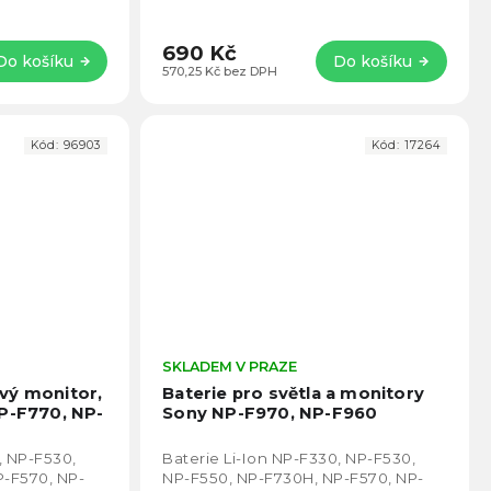
 baterie v
různé typy příslušenství.
690 Kč
Do košíku
Do košíku
570,25 Kč bez DPH
Kód:
96903
Kód:
17264
Průměrné
SKLADEM V PRAZE
Prům
hodnocení
hodno
vý monitor,
Baterie pro světla a monitory
produktu
produ
NP-F770, NP-
Sony NP-F970, NP-F960
je
je
4,8
4,6
, NP-F530,
Baterie Li-Ion NP-F330, NP-F530,
z
z
P-F570, NP-
NP-F550, NP-F730H, NP-F570, NP-