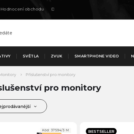
Hodnocení obchodu
Doručení na SK
ATIVY
SVĚTLA
ZVUK
SMARTPHONE VIDEO
N
Monitory
Příslušenství pro monitory
slušenství pro monitory
ejprodávanější
jlevnější
jdražší
Kód:
37594/3 M
BESTSELLER