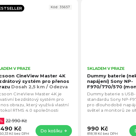
Kód:
35657
ESTSELLER
LADEM V PRAZE
Průměrné
SKLADEM V PRAZE
hodnocení
csoon CineView Master 4K
Dummy baterie (ne
produktu
zdrátový systém pro přenos
napájení) Sony NP-
je
razu
Dosah 2,5 km / Odezva
F970/770/570 (mon
4,5
ms / Až 4 zařízení
světla) - USB-C
csoon CineView Master 4K je
Dummy baterie s USB
z
vativní bezdrátový systém pro
standardu Sony NP-F9
5
nos obrazu, který využívá vlastní
pro dlouhodobé napáj
hvězdiček.
tokol RTMS 4.0 společnosti
světel a monitorů ze s
csoon a je vybaveno výkonným
pro všechny přístroje n
22 990 Kč
 procesorem s...
 %
 490 Kč
990 Kč
Do košíku
760,33 Kč bez DPH
818,18 Kč bez DPH