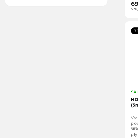
69
570
B
SK
HD
(5
Vys
pod
šíř
ply