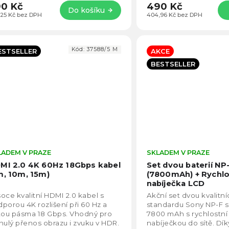
0 Kč
490 Kč
Do košíku
,25 Kč bez DPH
404,96 Kč bez DPH
Kód:
37588/5 M
ESTSELLER
AKCE
BESTSELLER
LADEM V PRAZE
Průměrné
SKLADEM V PRAZE
hodnocení
MI 2.0 4K 60Hz 18Gbps kabel
Set dvou baterií N
produktu
m, 10m, 15m)
(7800mAh) + Rychlos
je
nabíječka LCD
4,4
oce kvalitní HDMI 2.0 kabel s
Akční set dvou kvalitní
z
porou 4K rozlišení při 60 Hz a
standardu Sony NP-F s
5
kou pásma 18 Gbps. Vhodný pro
7800 mAh s rychlostní 
hvězdiček.
nulý přenos obrazu i zvuku v HDR.
nabíječkou do sítě. Dí