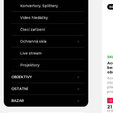
Konvertory, Splittery
B
Video hledáčky
Čtecí zařízení
Ochranná skla
Live stream
SK
Ac
Projektory
be
ob
25
OBJEKTIVY
Ac
ino
pře
OSTATNÍ
pro
Ac
BAZAR
A/V
–6
21
17 