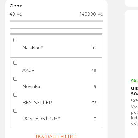
Cena
49
Kč
140990
Kč
Na skladě
113
AKCE
48
SK
Novinka
9
Ul
50
ry
BESTSELLER
35
Vys
po
kab
POSLEDNÍ KUSY
11
dél
pro
roz
ROZBALIT FILTR