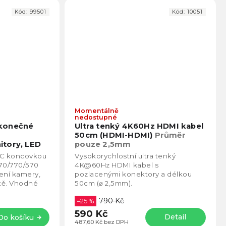
Kód:
99501
Kód:
10051
Momentálně
Průměrné
Prům
nedostupné
hodnocení
hodno
konečné
Ultra tenký 4K60Hz HDMI kabel
produktu
produ
50cm (HDMI-HDMI)
Průměr
je
je
itory, LED
pouze 2,5mm
4,3
5,0
-C koncovkou
Vysokorychlostní ultra tenký
z
z
70/770/570
4K@60Hz HDMI kabel s
5
5
ení kamery,
pozlacenými konektory a délkou
hvězdiček.
hvězd
ítě. Vhodné
50cm (⌀ 2,5mm).
apájené...
790 Kč
–25 %
590 Kč
Detail
Do košíku
487,60 Kč bez DPH