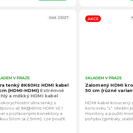
Kód:
25027
AKCE
LADEM V PRAZE
Průměrné
SKLADEM V PRAZE
hodnocení
tra tenký 8K60Hz HDMI kabel
Zalomený HDMI kro
produktu
cm (HDMI-HDMI)
Extrémně
50 cm (různé varian
je
chlý a měkký HDMI kabel
5,0
okorychlostní ultra tenký s
HDMI kabel kroucený 
z
dporou až 8K@60Hz HDMI V2.1
koncovku "L". Ideální 
5
el s pozlacenými konektory a
monitory a použití mon
hvězdiček.
kou 50cm (⌀ 2,5mm). Lze použít
pohybu (gimbaly, stabil
 náhledové monitory s nižším
lišením...