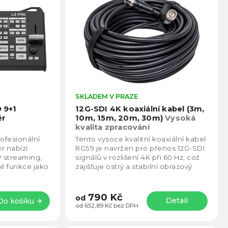
Průměrné
SKLADEM V PRAZE
Prům
hodnocení
hodno
 9+1
12G-SDI 4K koaxiální kabel (3m,
produktu
produ
ér
10m, 15m, 20m, 30m)
Vysoká
je
je
kvalita zpracování
5,0
4,8
fesionální
Tento vysoce kvalitní koaxiální kabel
z
z
r nabízí
RG59 je navržen pro přenos 12G-SDI
5
5
 streaming,
signálů v rozlišení 4K při 60 Hz, což
hvězdiček.
hvězd
lé funkce jako
zajišťuje ostrý a stabilní obrazový
znam.
výstup. Díky své robustní...
790 Kč
od
Detail
Do košíku
od 652,89 Kč bez DPH