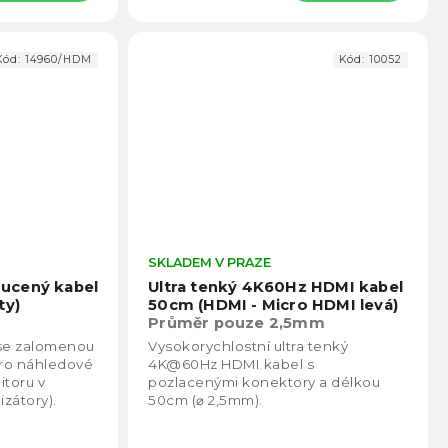
Kód:
14960/HDM
Kód:
10052
Průměrné
SKLADEM V PRAZE
Prům
hodnocení
hodno
ucený kabel
Ultra tenký 4K60Hz HDMI kabel
produktu
produ
ty)
50cm (HDMI - Micro HDMI levá)
je
je
Průměr pouze 2,5mm
4,7
4,6
se zalomenou
Vysokorychlostní ultra tenký
z
z
pro náhledové
4K@60Hz HDMI kabel s
5
5
itoru v
pozlacenými konektory a délkou
hvězdiček.
hvězd
izátory).
50cm (⌀ 2,5mm).