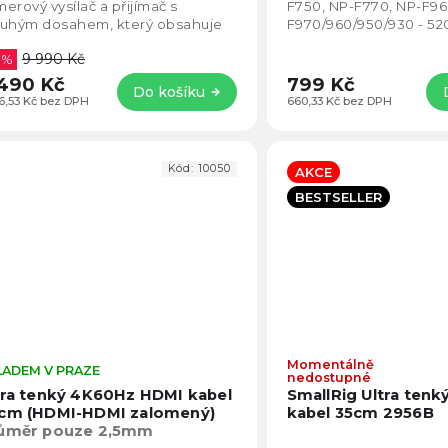
5
erový vysílač a přijímač s
F750, NP-F770, NP-F9
hvězdiček.
ouhým dosahem, který obsahuje
F970/960/950/930 - 5
ý port USB-C na přijímači pro
různé typy příslušenstv
9 990 Kč
mé živé vysílání...
 %
490 Kč
799 Kč
Do košíku
16,53 Kč bez DPH
660,33 Kč bez DPH
Kód:
10050
AKCE
BESTSELLER
Momentálně
LADEM V PRAZE
Průměrné
nedostupné
hodnocení
tra tenký 4K60Hz HDMI kabel
SmallRig Ultra ten
produktu
cm (HDMI-HDMI zalomený)
kabel 35cm 2956B
je
ůměr pouze 2,5mm