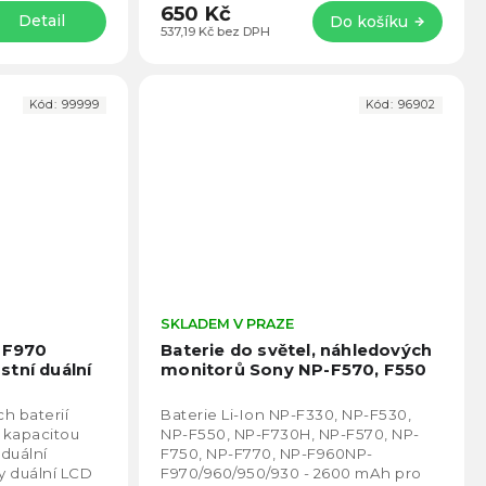
650 Kč
Detail
Do košíku
537,19 Kč bez DPH
Kód:
99999
Kód:
96902
Průměrné
SKLADEM V PRAZE
Prům
hodnocení
hodno
P-F970
Baterie do světel, náhledových
produktu
produ
tní duální
monitorů Sony NP-F570, F550
je
je
5,0
4,9
ch baterií
Baterie Li-Ion NP-F330, NP-F530,
z
z
 kapacitou
NP-F550, NP-F730H, NP-F570, NP-
5
5
duální
F750, NP-F770, NP-F960NP-
hvězdiček.
hvězd
ky duální LCD
F970/960/950/930 - 2600 mAh pro