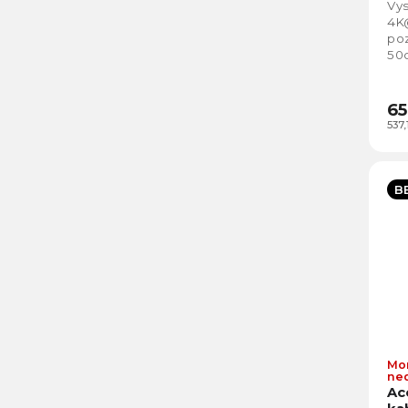
Vys
4K
po
50c
65
537
B
Mo
ne
Ac