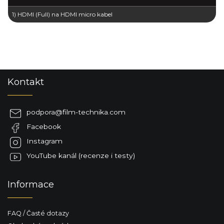
1) HDMI (Full) na HDMI micro kabel
Z
Kontakt
á
p
a
podpora
@
film-technika.com
t
Facebook
í
Instagram
YouTube kanál (recenze i testy)
Informace
FAQ / Časté dotazy