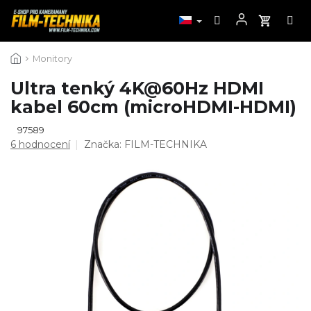
Přejít
Monitory
na
obsah
Ultra tenký 4K@60Hz HDMI
kabel 60cm (microHDMI-HDMI)
97589
Průměrné
6 hodnocení
Značka:
FILM-TECHNIKA
hodnocení
produktu
je
4,5
z
5
hvězdiček.