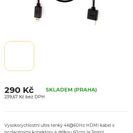
290 Kč
SKLADEM (PRAHA)
239,67 Kč bez DPH
Měrná
cena:
Vysokorychlostní ultra tenký 4K@60Hz HDMI kabel s
pozlacenými konektory a délkou 60cm (⌀ 3mm).