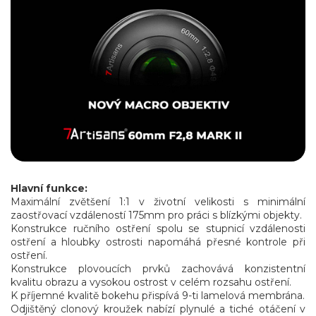
Hlavní funkce:
Maximální zvětšení 1:1 v životní velikosti s minimální
zaostřovací vzdáleností 175mm pro práci s blízkými objekty.
Konstrukce ručního ostření spolu se stupnicí vzdálenosti
ostření a hloubky ostrosti napomáhá přesné kontrole při
ostření.
Konstrukce plovoucích prvků zachovává konzistentní
kvalitu obrazu a vysokou ostrost v celém rozsahu ostření.
K příjemné kvalitě bokehu přispívá 9-ti lamelová membrána.
Odjištěný clonový kroužek nabízí plynulé a tiché otáčení v