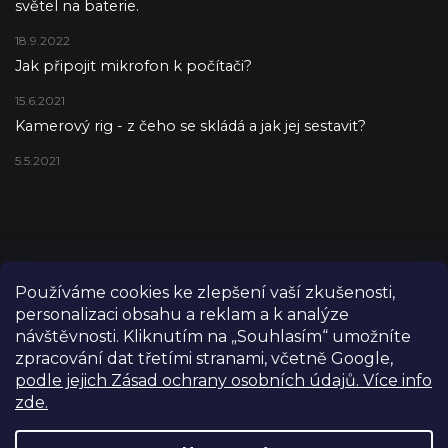
světel na baterie.
18.9.2022
Jak připojit mikrofon k počítači?
15.6.2021
Kamerový rig - z čeho se skládá a jak jej sestavit?
5.5.2021
Používáme cookies ke zlepšení vaší zkušenosti,
personalizaci obsahu a reklam a k analýze
návštěvnosti. Kliknutím na „Souhlasím“ umožníte
zpracování dat třetími stranami, včetně Google,
podle jejich Zásad ochrany osobních údajů. Více info
zde.
Copyright 2026
FILM-TECHNIKA
. Všechna práva vyhrazena.
Upravit nastavení cookies