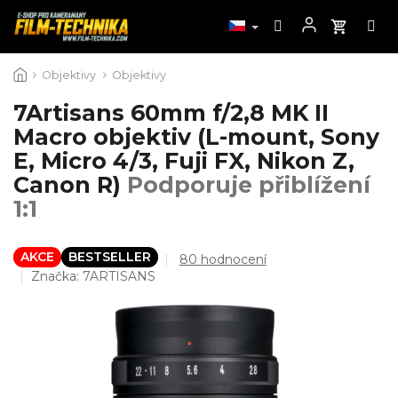
Přejít
Objektivy
Objektivy
na
obsah
7Artisans 60mm f/2,8 MK II
Macro objektiv (L-mount, Sony
E, Micro 4/3, Fuji FX, Nikon Z,
Canon R)
Podporuje přiblížení
1:1
AKCE
BESTSELLER
Průměrné
80 hodnocení
hodnocení
Značka:
7ARTISANS
produktu
je
4,5
z
5
hvězdiček.