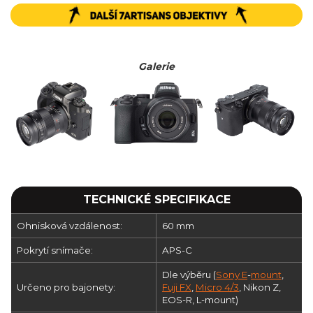
Galerie
TECHNICKÉ SPECIFIKACE
Ohnisková vzdálenost:
60 mm
Pokrytí snímače:
APS-C
Dle výběru (
Sony E
-
mount
,
Určeno pro bajonety:
Fuji FX
,
Micro 4/3
, Nikon Z,
EOS-R, L-mount)