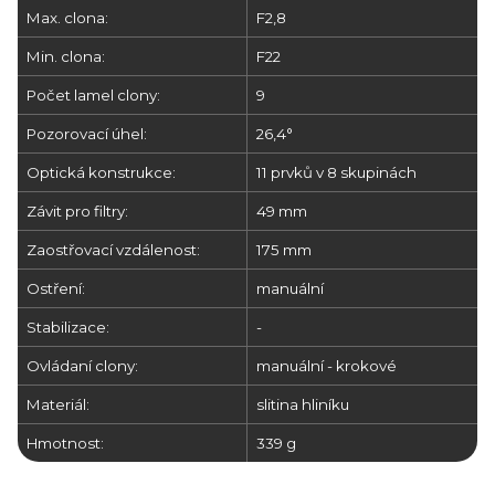
Max. clona:
F2,8
Min. clona:
F22
Počet lamel clony:
9
Pozorovací úhel:
26,4°
Optická konstrukce:
11 prvků v 8 skupinách
Závit pro filtry:
49 mm
Zaostřovací vzdálenost:
175 mm
Ostření:
manuální
Stabilizace:
-
Ovládaní clony:
manuální - krokové
Materiál:
slitina hliníku
Hmotnost:
339 g