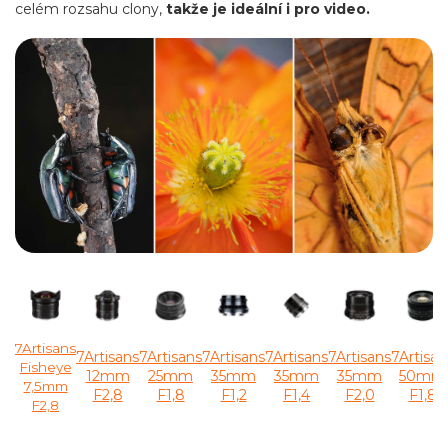
celém rozsahu clony,
takže je ideální i pro video.
7Artisans
7Artisans
7Artisans
7Artisans
7Artisans
7Artisans
7Artisan
Fisheye
12mm
25mm
35mm
35mm
35mm
50mm
7,5mm
F2,8
F1,8
F1,2
F1,4
F2,0
F1,8
F2,8