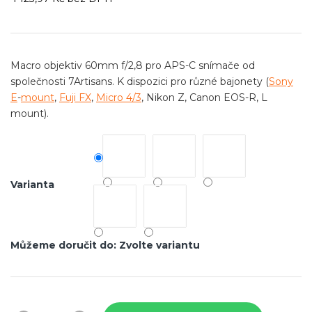
Měrná
cena:
Macro objektiv 60mm f/2,8 pro APS-C snímače od
společnosti 7Artisans. K dispozici pro různé bajonety (
Sony
E
-
mount
,
Fuji FX
,
Micro 4/3
, Nikon Z, Canon EOS-R, L
mount).
Varianta
Můžeme doručit do:
Zvolte variantu