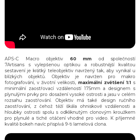
APS-C Macro objektiv
60 mm
od společností
7Artisans s
vylepšenou optikou a robustnější kvalitou
sestavení je krátký teleobjektiv navržený tak, aby vynikal u
blízkých objektů. Objektiv je navržen pro makro
fotografování, v životní velikosti,
maximální zvětšení 1:1
s
minimální zaostřovací vzdáleností 175mm a designem s
plynulými prvky pro dosažení vysoké ostrosti a jasu v celém
rozsahu zaostřování. Objektiv má také design ručního
zaostřování, z čehož těží škála ohniskové vzdálenosti a
hloubky ostrosti spolu s odkliknutým clonovým kroužkem
pro plynulé a tiché otáčení vhodné pro video. K příjemné
kvalitě bokeh navíc přispívá 9-ti lamelová clona.