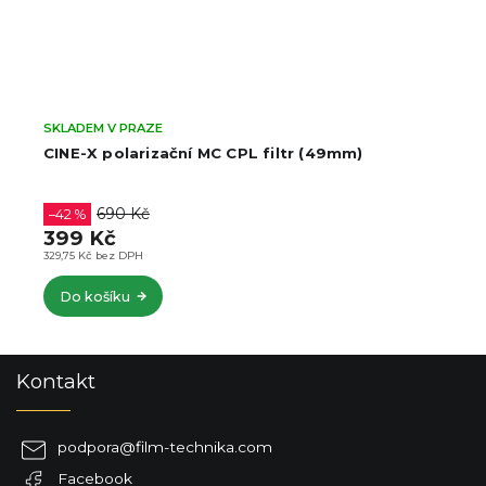
SKLADEM V PRAZE
CINE-X polarizační MC CPL filtr (49mm)
690 Kč
–42 %
399 Kč
329,75 Kč bez DPH
Do košíku
Z
Kontakt
á
p
a
podpora
@
film-technika.com
t
Facebook
í