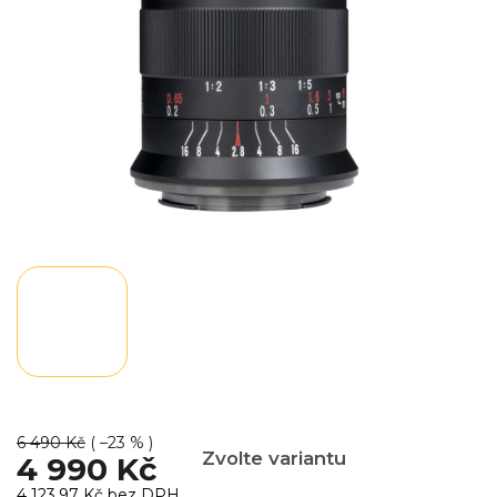
6 490 Kč
( –23 % )
Zvolte variantu
4 990 Kč
4 123,97 Kč bez DPH