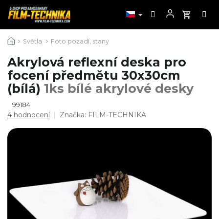
Přejít
Světla
Foto pozadí, stany
na
obsah
Akrylová reflexní deska pro
focení předmětu 30x30cm
(bílá)
1ks bílé akrylové desky
99184
Průměrné
4 hodnocení
Značka:
FILM-TECHNIKA
hodnocení
produktu
je
5,0
z
5
hvězdiček.