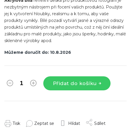
Akrylová bílá
reflexní deska pro produktovou fotografii je
nezbytným nástrojem při focení vašich produktů. Použijte
jej k vytvoření hloubky, realismu a k tomu, aby vaše
produkty vynikly. Bílé pozadí vytváří jasné a výrazné odrazy
produktů umístěných na jeho povrchu, což z něj činí ideální
základnu pro malé produkty, jako jsou šperky, hodinky, malé
skleněné výrobky apod.
Můžeme doručit do:
10.8.2026
Přidat do košíku
Tisk
Zeptat se
Hlídat
Sdílet