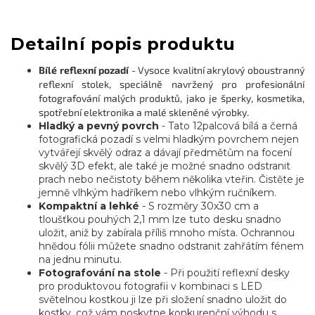
Detailní popis produktu
Bílé reflexní pozadí
- Vysoce kvalitní akrylový oboustranný
reflexní stolek, speciálně navržený pro profesionální
fotografování malých produktů, jako je šperky, kosmetika,
spotřební elektronika a malé skleněné výrobky.
Hladký a pevný povrch
- Tato 12palcová bílá a černá
fotografická pozadí s velmi hladkým povrchem nejen
vytvářejí skvělý odraz a dávají předmětům na focení
skvělý 3D efekt, ale také je možné snadno odstranit
prach nebo nečistoty během několika vteřin. Čistěte je
jemně vlhkým hadříkem nebo vlhkým ručníkem.
Kompaktní a lehké
- S rozměry 30x30 cm a
tloušťkou pouhých 2,1 mm lze tuto desku snadno
uložit, aniž by zabírala příliš mnoho místa. Ochrannou
hnědou fólii můžete snadno odstranit zahřátím fénem
na jednu minutu.
Fotografování na stole
- Při použití reflexní desky
pro produktovou fotografii v kombinaci s LED
světelnou kostkou ji lze při složení snadno uložit do
kostky, což vám poskytne konkurenční výhodu s