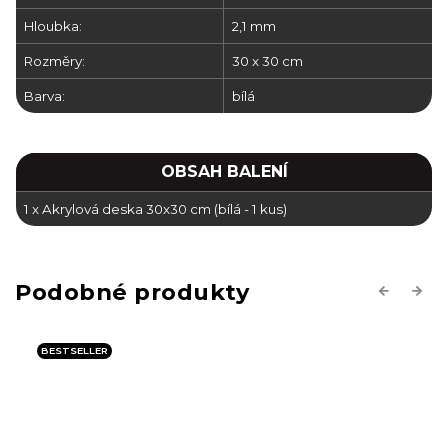
Hloubka:
2,1 mm
Rozměry:
30 x 30 cm
Barva:
bílá
OBSAH BALENÍ
1 x Akrylová deska 30x30 cm (bílá - 1 kus)
Previous
Next
BESTSELLER