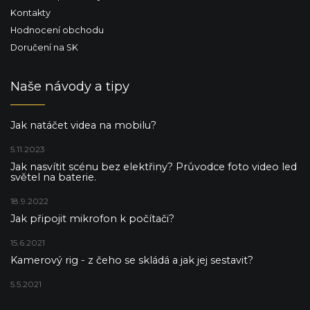
Kontakty
Hodnocení obchodu
Doručení na SK
Naše návody a tipy
Jak natáčet videa na mobilu?
5.11.2023
Jak nasvítit scénu bez elektřiny? Průvodce foto video led
světel na baterie.
18.9.2022
Jak připojit mikrofon k počítači?
15.6.2021
Kamerový rig - z čeho se skládá a jak jej sestavit?
5.5.2021