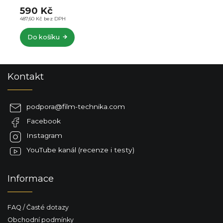
590 Kč
487,60 Kč bez DPH
Do košíku
Z
Kontakt
á
p
a
podpora
@
film-technika.com
t
Facebook
í
Instagram
YouTube kanál (recenze i testy)
Informace
FAQ / Časté dotazy
Obchodní podmínky