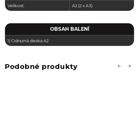
Velikost:
A2 (2 x A3)
OBSAH BALENÍ
1) Odrazná deska A2
Previous
Next