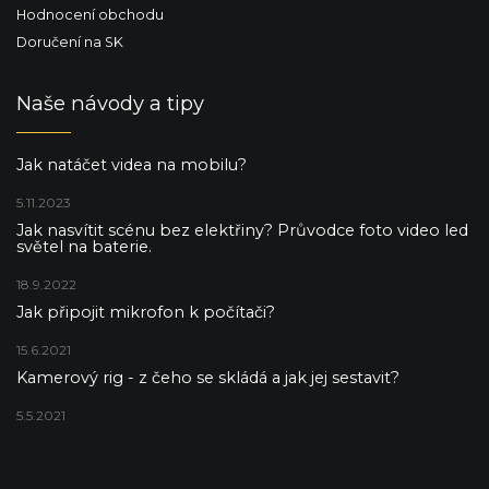
Hodnocení obchodu
Doručení na SK
Naše návody a tipy
Jak natáčet videa na mobilu?
5.11.2023
Jak nasvítit scénu bez elektřiny? Průvodce foto video led
světel na baterie.
18.9.2022
Jak připojit mikrofon k počítači?
15.6.2021
Kamerový rig - z čeho se skládá a jak jej sestavit?
5.5.2021