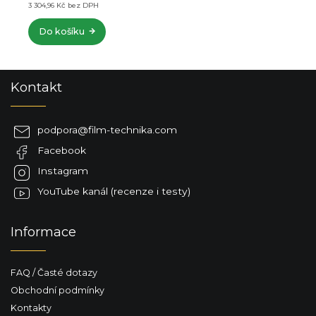
3 304,96 Kč bez DPH
Do košíku
Z
Kontakt
á
p
a
podpora
@
film-technika.com
t
Facebook
í
Instagram
YouTube kanál (recenze i testy)
Informace
FAQ / Časté dotazy
Obchodní podmínky
Kontakty