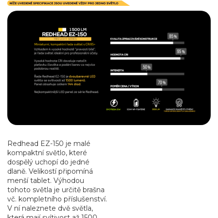
Redhead EZ-150 je malé
kompaktní světlo, které
dospělý uchopí do jedné
dlaně. Velikostí připomíná
menší tablet. Výhodou
tohoto světla je určitě brašna
vč. kompletního příslušenství.
V ní naleznete dvě světla,
která mají svítivost až 1500