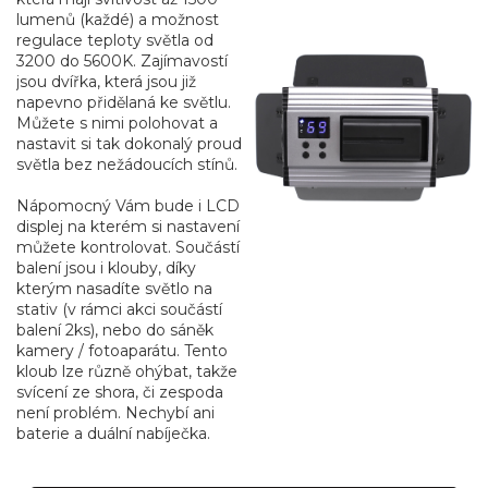
lumenů (každé) a možnost
regulace teploty světla od
3200 do 5600K. Zajímavostí
jsou dvířka, která jsou již
napevno přidělaná ke světlu.
Můžete s nimi polohovat a
nastavit si tak dokonalý proud
světla bez nežádoucích stínů.
Nápomocný Vám bude i LCD
displej na kterém si nastavení
můžete kontrolovat. Součástí
balení jsou i klouby, díky
kterým nasadíte světlo na
stativ (v rámci akci součástí
balení 2ks), nebo do sáněk
kamery / fotoaparátu. Tento
kloub lze různě ohýbat, takže
svícení ze shora, či zespoda
není problém. Nechybí ani
baterie a duální nabíječka.