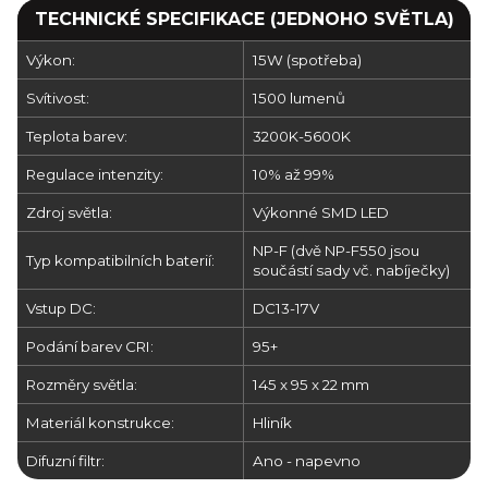
TECHNICKÉ SPECIFIKACE (JEDNOHO SVĚTLA)
Výkon:
15W (spotřeba)
Svítivost:
1500 lumenů
Teplota barev:
3200K-5600K
Regulace intenzity:
10% až 99%
Zdroj světla:
Výkonné SMD LED
NP-F (dvě NP-F550 jsou
Typ kompatibilních baterií:
součástí sady vč. nabíječky)
Vstup DC:
DC13-17V
Podání barev CRI:
95+
Rozměry světla:
145 x 95 x 22 mm
Materiál konstrukce:
Hliník
Difuzní filtr:
Ano - napevno