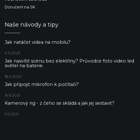
Doručení na SK
Naše návody a tipy
Jak natáčet videa na mobilu?
5.11.2023
Jak nasvítit scénu bez elektřiny? Průvodce foto video led
světel na baterie.
18.9.2022
Jak připojit mikrofon k počítači?
15.6.2021
Kamerový rig - z čeho se skládá a jak jej sestavit?
5.5.2021