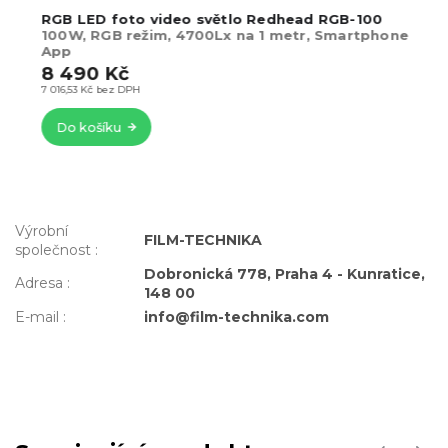
RGB LED foto video světlo Redhead RGB-100
100W, RGB režim, 4700Lx na 1 metr, Smartphone
App
8 490 Kč
7 016,53 Kč bez DPH
Do košíku
Výrobní
FILM-TECHNIKA
společnost
:
Dobronická 778, Praha 4 - Kunratice,
Adresa
:
148 00
E-mail
:
info@film-technika.com