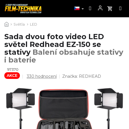
Přejít
Světla
LED
na
obsah
Sada dvou foto video LED
světel Redhead EZ-150 se
stativy
Balení obsahuje stativy
i baterie
97370
AKCE
Průměrné
330 hodnocení
Značka:
REDHEAD
hodnocení
produktu
je
4,3
z
5
hvězdiček.