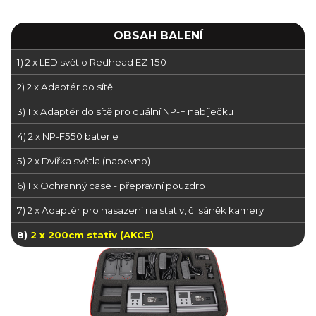
OBSAH BALENÍ
1) 2 x LED světlo Redhead EZ-150
2) 2 x Adaptér do sítě
3) 1 x Adaptér do sítě pro duální NP-F nabíječku
4) 2 x NP-F550 baterie
5) 2 x Dvířka světla (napevno)
6) 1 x Ochranný case - přepravní pouzdro
7) 2 x Adaptér pro nasazení na stativ, či sáněk kamery
8)
2 x 200cm stativ (AKCE)