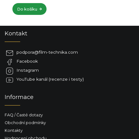
Do košíku
Z
Kontakt
á
p
a
podpora
@
film-technika.com
t
Facebook
í
Instagram
YouTube kanál (recenze i testy)
Informace
FAQ / Časté dotazy
Obchodní podmínky
Kontakty
Hodnocení obchodu