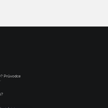
ny? Průvodce
.
i?