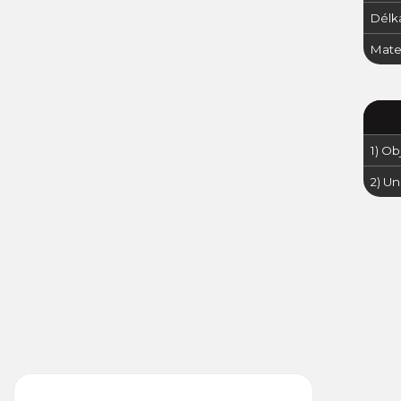
Délk
Mater
1) Ob
2) Un