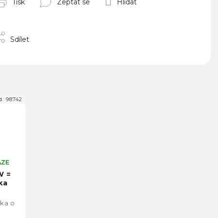
Tisk
Zeptat se
Hlídat
Sdílet
d:
98742
AZE
W =
ka
vka o