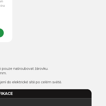
on
tou
jší
ro
to s
H
či pouze našroubovat žárovku.
16mm.
ojení do elektrické sítě po celém světě.
FIKACE