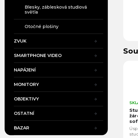
Blesky, záblesková studiová
světla
Otočné plošiny
ZVUK
Sou
SMARTPHONE VIDEO
NAPÁJENÍ
MONITORY
OBJEKTIVY
SKL
Stu
OSTATNÍ
žár
so
BAZAR
Úsp
stu