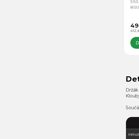
550
800
49
412,
D
Det
Držák 
Kloub
Součás
Hmot