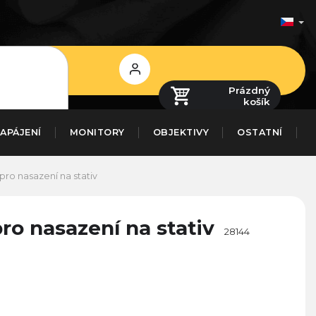
Přihlášení
Prázdný
košík
APÁJENÍ
MONITORY
OBJEKTIVY
OSTATNÍ
pro nasazení na stativ
ro nasazení na stativ
28144