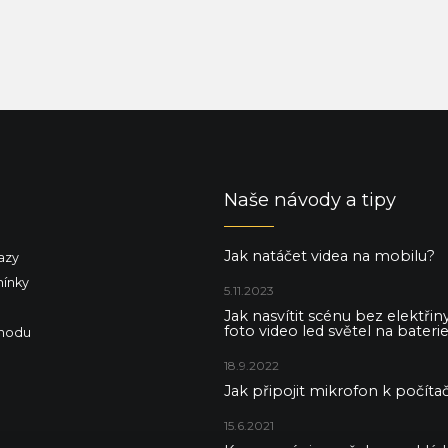
Naše návody a tipy
Jak natáčet videa na mobilu?
azy
ínky
5.11.2023
Jak nasvítit scénu bez elektři
foto video led světel na baterie
hodu
18.9.2022
Jak připojit mikrofon k počítač
15.6.2021