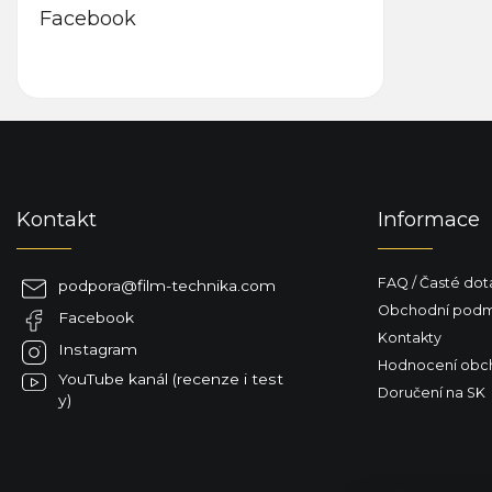
Facebook
Z
á
p
a
Kontakt
Informace
t
í
FAQ / Časté dot
podpora
@
film-technika.com
Obchodní podm
Facebook
Kontakty
Instagram
Hodnocení obc
YouTube kanál (recenze i test
Doručení na SK
y)