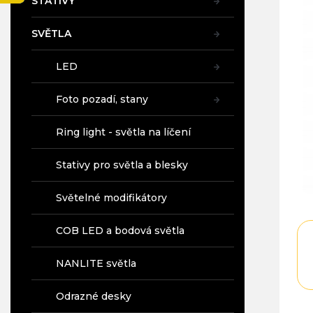
STATIVY
a
n
SVĚTLA
e
l
LED
Foto pozadí, stany
Ring light - světla na líčení
Stativy pro světla a blesky
Světelné modifikátory
COB LED a bodová světla
NANLITE světla
Odrazné desky