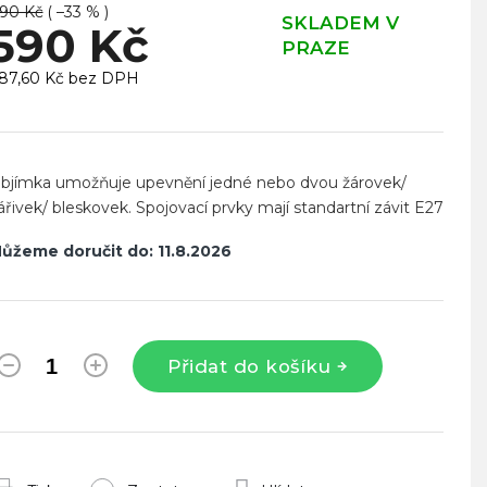
90 Kč
( –33 % )
SKLADEM V
590 Kč
PRAZE
87,60 Kč bez DPH
ěrná
ena:
bjímka umožňuje upevnění jedné nebo dvou žárovek/
ářivek/ bleskovek. Spojovací prvky mají standartní závit E27
ůžeme doručit do:
11.8.2026
Přidat do košíku