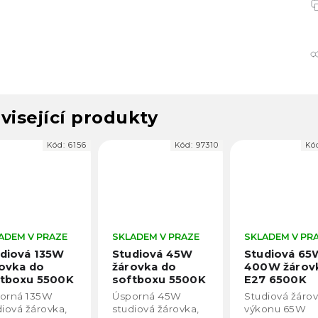
visející produkty
Kód:
6156
Kód:
97310
Kó
ADEM V PRAZE
SKLADEM V PRAZE
SKLADEM V PR
diová 135W
Studiová 45W
Studiová 65
ovka do
žárovka do
400W žárov
ftboxu 5500K
softboxu 5500K
E27 6500K
orná 135W
Úsporná 45W
Studiová žáro
diová žárovka,
studiová žárovka,
výkonu 65W