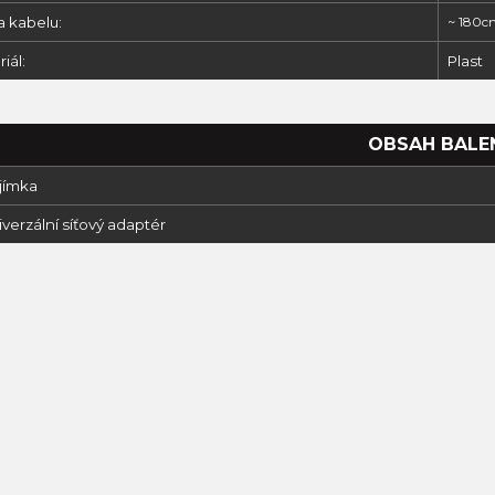
a kabelu:
~ 180c
iál:
Plast
OBSAH BALE
jímka
iverzální síťový adaptér