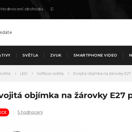
Hodnocení obchodu
Doručení na SK
ATIVY
SVĚTLA
ZVUK
SMARTPHONE VIDEO
N
Světla
LED
Softbox světla
Dvojitá objímka na žárovky E27 
vojitá objímka na žárovky E27 p
Průměrné
5 hodnocení
KCE
hodnocení
produktu
je