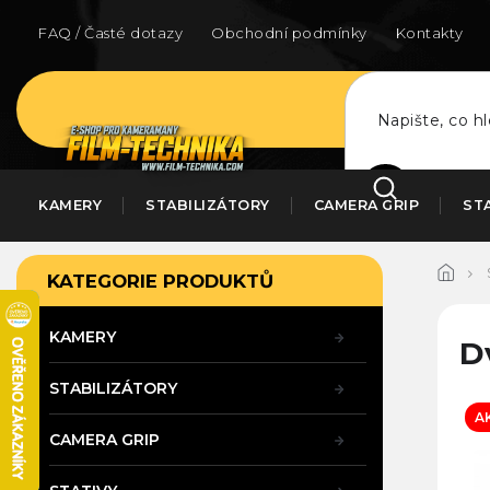
Přejít
na
FAQ / Časté dotazy
Obchodní podmínky
Kontakty
obsah
HLEDAT
KAMERY
STABILIZÁTORY
CAMERA GRIP
ST
P
Přeskočit
KATEGORIE PRODUKTŮ
kategorie
o
s
t
KAMERY
D
r
a
STABILIZÁTORY
n
A
n
CAMERA GRIP
í
p