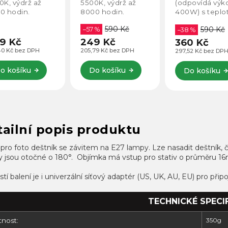
0K, výdrž až
5500K, výdrž až
(odpovídá výk
0 hodin.
8000 hodin.
400W) s teplo
6500K (studeně
590 Kč
590 Kč
–57 %
bílá). Ideální p
–38 %
produktové fo
9 Kč
249 Kč
360 Kč
klasickými
40 Kč bez DPH
205,79 Kč bez DPH
297,52 Kč bez DP
žárovkými
softboxy.
o košíku
Do košíku
Do košíku
ailní popis produktu
pro foto deštník se závitem na E27 lampy. Lze nasadit deštník, 
y jsou otočné o 180°.
Objímka má vstup pro stativ o průměru 
tí balení je i univerzální síťový adaptér (US, UK, AU, EU) pro přip
TECHNICKÉ SPECI
nost:
350g