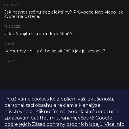
5.11.2023
Jak nasvítit scénu bez elektřiny? Průvodce foto video led
světel na baterie.
18.9.2022
Jak připojit mikrofon k počítači?
15.6.2021
Kamerový rig - z čeho se skládá a jak jej sestavit?
5.5.2021
Používáme cookies ke zlepšení vaší zkušenosti,
personalizaci obsahu a reklam a k analýze
návštěvnosti. Kliknutím na „Souhlasím“ umožníte
zpracování dat třetími stranami, včetně Google,
podle jejich Zásad ochrany osobních údajů. Více info