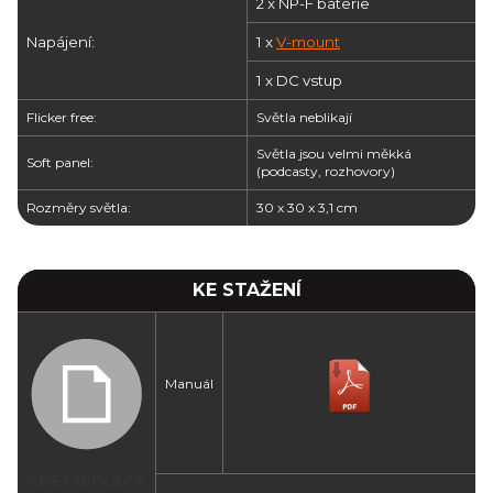
2 x NP-F baterie
Napájení:
1 x
V-mount
1 x DC vstup
Flicker free:
Světla neblikají
Světla jsou velmi měkká
Soft panel:
(podcasty, rozhovory)
Rozměry světla:
30 x 30 x 3,1 cm
KE STAŽENÍ
Manuál
SPECIFIKACE