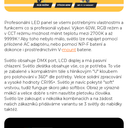
Profesionální LED panel se všemi potřebnými vlastnostmi a
funkcemi co si profesionál vybaví. Výkon 60W, RGB režim a
v CCT režimu možnost měnit teplotu mezi 2700K a až
9999K ! Aby toho nebylo málo, světlo lze napájet pomocí
přiložené AC adaptéru, nebo pomocí NP-F baterií a
dokonce i prostřednictvím V-
mount
baterie.
Světlo obsahuje DMX port, LCD displej a má pasivní
chlazení. Světlo zkrátka obsahuje vše, co je potřeba. To vše
je zabalené v kompaktním těle s hliníkovým "U" kloubem
pro polohování v 360° dle potřeby. Velice solidní zpracování
a vysoké hodnoty CRI95+. Světlo je navíc pokryté "soft"
vrstvou, tudíž funguje skoro jako softbox. Obraz je výrazně
měkčí a velice dobře s ním nasvítíte pleťovku člověka.
Světlo lze zakoupit v několika kombinacích a na žádost
našich zákazníků přidáváme variantu se 3 světly do nabídky
taktéž.