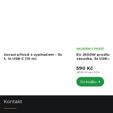
SKLADEM V PRAZE
EU 2500W prodlužovací přívod s vypínačem - 3x
zásuvka, 3x USB-A, 1x USB-C (5 m)
590 Kč
487,60 Kč bez DPH
Do košíku
Z
Kontakt
á
p