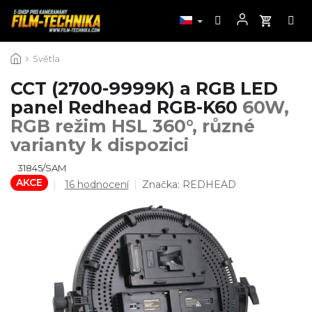
Přejít
Světla
na
obsah
CCT (2700-9999K) a RGB LED
panel Redhead RGB-K60
60W,
RGB režim HSL 360°, různé
varianty k dispozici
31845/SAM
AKCE
Průměrné
16 hodnocení
Značka:
REDHEAD
hodnocení
produktu
je
4,7
z
5
hvězdiček.