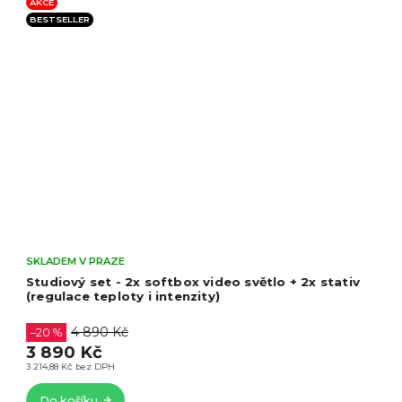
AKCE
BESTSELLER
SKLADEM V PRAZE
2x 90cm softbox foto video světlo + 2x stativ
(RGB režim navíc)
Redhead RGB softbox
6 690 Kč
–26 %
4 935 Kč
4 078,51 Kč bez DPH
Do košíku