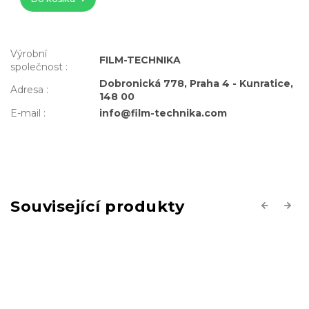
Výrobní
FILM-TECHNIKA
společnost
:
Dobronická 778, Praha 4 - Kunratice,
Adresa
:
148 00
E-mail
:
info@film-technika.com
Související produkty
Previous
Next