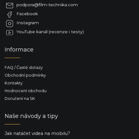
a
podpora
@
film-technika.com
t
Facebook
í
Instagram
YouTube kanál (recenze i testy)
Informace
FAQ / Časté dotazy
Obchodní podmínky
Kontakty
Hodnocení obchodu
Doručení na SK
Naše návody a tipy
Jak natáčet videa na mobilu?