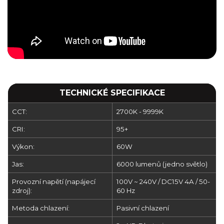
TECHNICKÉ SPECIFIKACE
CCT:
2700K - 9999K
CRI:
95+
Výkon:
60W
Jas:
6000 lumenů (jedno světlo)
Provozní napětí (napájecí
100V ~ 240V / DC15V 4A / 50-
zdroj):
60 Hz
Metoda chlazení:
Pasivní chlazení