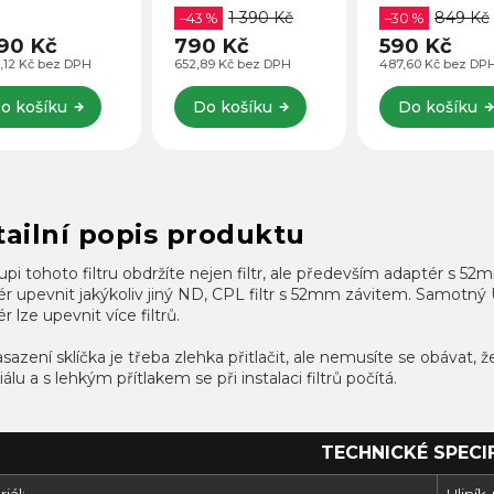
Pro
1 390 Kč
849 Kč
atibilní i s
HERO 10, GoPro
–43 %
hloubky 60 me
–30 %
12/11/10/9/8/7/6/5/4/3
ými akčními
HERO 11 a
290 Kč
790 Kč
590 Kč
erami typu
GoPro HERO 12
6,12 Kč bez DPH
652,89 Kč bez DPH
487,60 Kč bez DP
AM, NiceBoy.
plně kompatibilní s
ální pro GoPro
vaším originálním
o košíku
Do košíku
Do košíku
2, 11, 10,...
GoPro.
ailní popis produktu
upi tohoto filtru obdržíte nejen filtr, ale především adaptér s 
r upevnit jakýkoliv jiný ND, CPL filtr s 52mm závitem. Samotný U
r lze upevnit více filtrů.
sazení sklíčka je třeba zlehka přitlačit, ale nemusíte se obávat, 
álu a s lehkým přítlakem se při instalaci filtrů počítá.
TECHNICKÉ SPECI