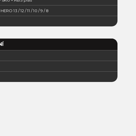
 + sklo + ABS plas
ERO 13 / 12 / 11 / 10 / 9 / 8
NÍ