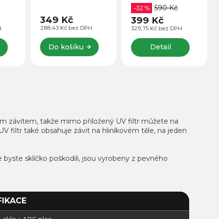
590 Kč
trů.
upínáním.
–32 %
349 Kč
399 Kč
288,43 Kč bez DPH
H
329,75 Kč bez DPH
Do košíku
Detail
52mm závitem, takže mimo přiložený UV filtr můžete na
V filtr také obsahuje závit na hliníkovém těle, na jeden
že byste sklíčko poškodili, jsou vyrobeny z pevného
FIKACE