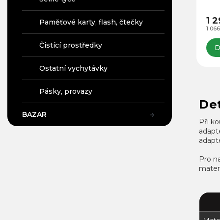
Go
Komp
13/
jin
1 
Paměťové karty, flash, čtečky
kam
1 06
SJC
Ide
Čistící prostředky
D
13, 1
Ostatní vychytávky
Pásky, provazy
Det
BAZAR
Při ko
adapté
adapté
Pro na
materi