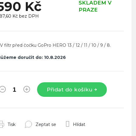
590 Kč
SKLADEM V
PRAZE
87,60 Kč bez DPH
ěrná
ena:
V filtr před čočku GoPro HERO 13 / 12 / 11 / 10 / 9 / 8.
ůžeme doručit do:
10.8.2026
Přidat do košíku
Tisk
Zeptat se
Hlídat