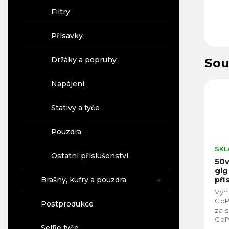
Filtry
Přísavky
Držáky a popruhy
Sou
Napájení
Stativy a tyče
Pouzdra
SKL
Ostatní příslušenství
50
gig
Brašny, kufry a pouzdra
pří
spo
Výh
kam
GoP
Postprodukce
SJC
za 
OS
GoP
Nic
Selfie tyče
přís