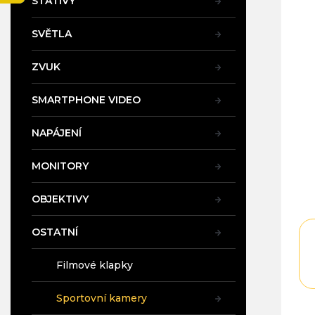
STATIVY
4,6
a
z
n
5
SVĚTLA
e
hvě
l
ZVUK
SMARTPHONE VIDEO
NAPÁJENÍ
MONITORY
OBJEKTIVY
OSTATNÍ
Filmové klapky
Sportovní kamery