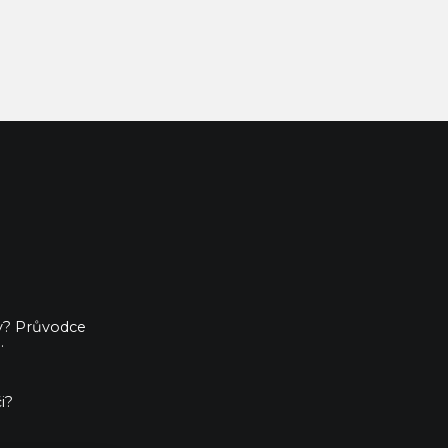
ny? Průvodce
.
i?