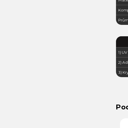
Mater
Kompa
Průmě
1) UV 
2) A
3) Kry