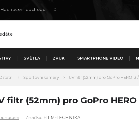
Hodnocení obchodu
Doručení na SK
ATIVY
SVĚTLA
ZVUK
SMARTPHONE VIDEO
N
Ostatní
Sportovní kamery
UV filtr (52mm) pro GoPro HERO 13 / 12 
 filtr (52mm) pro GoPro HERO 13 /
ůměrné
hodnocení
Značka:
FILM-TECHNIKA
dnocení
duktu