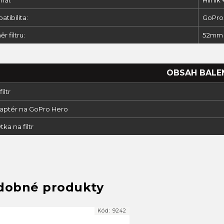
iál:
Hliník
tibilita:
GoPro H
r filtru:
52mm
OBSAH BALE
filtr
daptér na GoPro Hero
tka na filtr
Kód:
9242