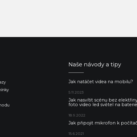
Naše návody a tipy
Jak natáčet videa na mobilu?
azy
ínky
5.11.2023
Jak nasvítit scénu bez elektři
foto video led světel na baterie
hodu
18.9.2022
Jak připojit mikrofon k počítač
15.6.2021