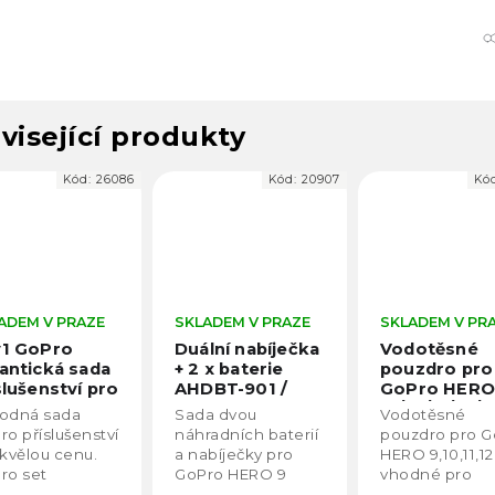
visející produkty
Kód:
26086
Kód:
20907
Kó
ADEM V PRAZE
SKLADEM V PRAZE
SKLADEM V PR
v1 GoPro
Duální nabíječka
Vodotěsné
antická sada
+ 2 x baterie
pouzdro pro
slušenství pro
AHDBT-901 /
GoPro HERO
rtovní
AHDBT-10-1 do
13/12/11/10/9
odná sada
Sada dvou
Vodotěsné
ery (GoPro,
GoPro Hero
ro příslušenství
náhradních baterií
pouzdro pro G
AM, DJI
9/10/11/12
skvělou cenu.
a nabíječky pro
HERO 9,10,11,12,
MO Action,
ro set
GoPro HERO 9
vhodné pro
eboy apod.)
lušenství 50v1.
Black i GoPro
potápění až d