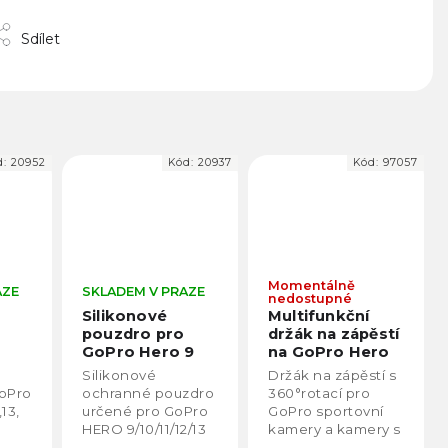
Sdílet
d:
20952
Kód:
20937
Kód:
97057
Momentálně
AZE
SKLADEM V PRAZE
nedostupné
Silikonové
Multifunkční
pouzdro pro
držák na zápěstí
GoPro Hero 9
na GoPro Hero
Black a GoPro
GoPro Hero
Silikonové
Držák na zápěstí s
10/11/12/13
+
13/12/11/10/9/8/7/6/5/
oPro
ochranné pouzdro
360°rotací pro
šňůra zdarma
13,
určené pro GoPro
GoPro sportovní
HERO 9/10/11/12/13
kamery a kamery s
o
podobným