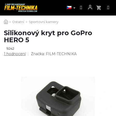
Přejít
Ostatní
Sportovní kamery
na
obsah
Silikonový kryt pro GoPro
HERO 5
9242
Průměrné
1 hodnocení
Značka:
FILM-TECHNIKA
hodnocení
produktu
je
5,0
z
5
hvězdiček.