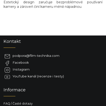
Estetický design zaručuje bezproblémové používaní
kamery a zároveň činí kameru méně nápadnou.
Z
Kontakt
á
p
a
podpora
@
film-technika.com
t
Facebook
í
Instagram
YouTube kanál (recenze i testy)
Informace
FAQ / Časté dotazy