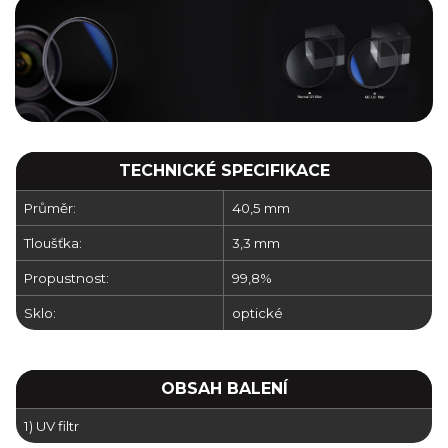
TECHNICKÉ SPECIFIKACE
Průměr:
40,5 mm
Tloušťka:
3,3 mm
Propustnost:
99,8%
Sklo:
optické
OBSAH BALENÍ
1) UV filtr