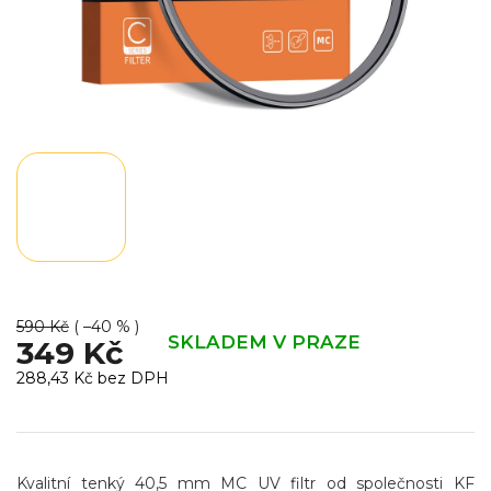
590 Kč
( –40 % )
SKLADEM V PRAZE
349 Kč
288,43 Kč bez DPH
Měrná
cena:
Kvalitní
tenký
40,5 mm MC UV filtr od společnosti KF