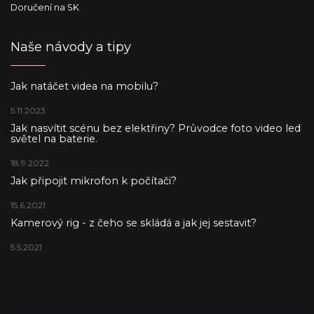
Doručení na SK
Naše návody a tipy
Jak natáčet videa na mobilu?
5.11.2023
Jak nasvítit scénu bez elektřiny? Průvodce foto video led
světel na baterie.
18.9.2022
Jak připojit mikrofon k počítači?
15.6.2021
Kamerový rig - z čeho se skládá a jak jej sestavit?
5.5.2021