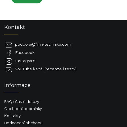
Z
Kontakt
á
p
a
podpora
@
film-technika.com
t
Facebook
í
Instagram
YouTube kanál (recenze i testy)
Informace
FAQ / Časté dotazy
Obchodní podmínky
Kontakty
Hodnocení obchodu