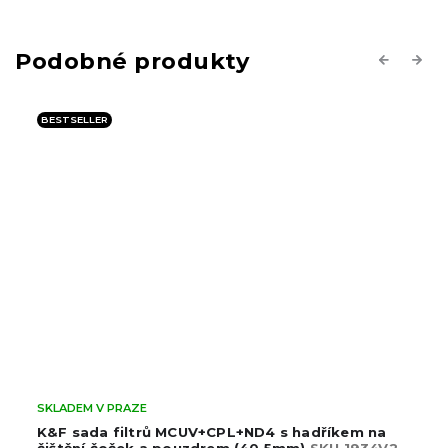
Previous
Next
BESTSELLER
SKLADEM V PRAZE
K&F sada filtrů MCUV+CPL+ND4 s hadříkem na
čištění čoček a pouzdrem (40,5mm)
SKU.1934V2