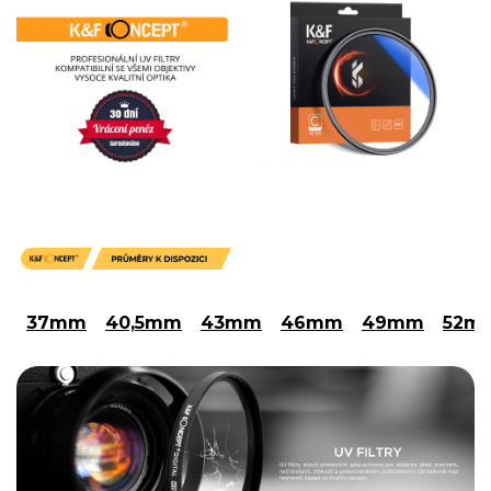
37mm
40,5mm
43mm
46mm
49mm
52m