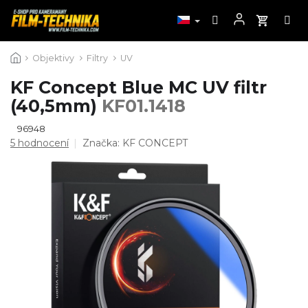
Přejít
Objektivy
Filtry
UV
na
obsah
KF Concept Blue MC UV filtr
(40,5mm)
KF01.1418
96948
Průměrné
5 hodnocení
Značka:
KF CONCEPT
hodnocení
produktu
je
4,8
z
5
hvězdiček.