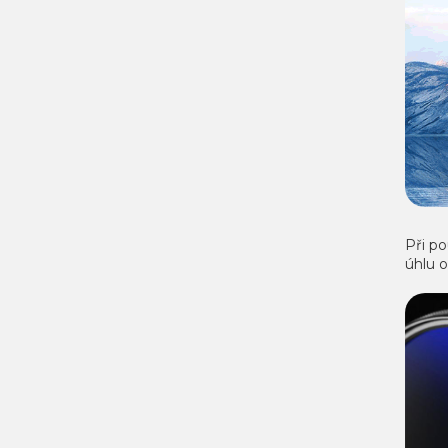
Při po
úhlu 