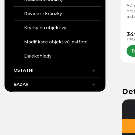
9v1 
obj
Reverzní kroužky
a da
Krytky na objektivy
34
288,
Modifikace objektivů, ostření
D
Dalekohledy
OSTATNÍ
BAZAR
Det