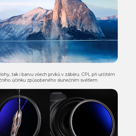
oblohy, tak i barvu všech prvků v záběru. CPL při určitém
začního účinku způsobeného slunečním světlem.