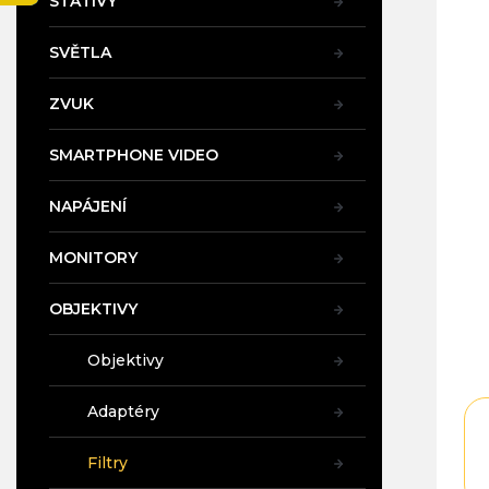
STATIVY
a
n
SVĚTLA
e
l
ZVUK
SMARTPHONE VIDEO
NAPÁJENÍ
MONITORY
OBJEKTIVY
Objektivy
Adaptéry
Filtry