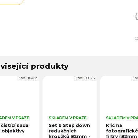
visející produkty
Kód:
10463
Kód:
99175
Kó
ADEM V PRAZE
SKLADEM V PRAZE
SKLADEM V PR
 čistící sada
Set 9 Step down
Klíč na
 objektivy
redukčních
fotografick
kroužků 82mm -
filtry (82mm