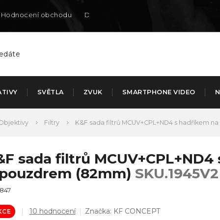
Hodnocení obchodu
Doručení na SK
ATIVY
SVĚTLA
ZVUK
SMARTPHONE VIDEO
N
Objektivy
Filtry
K&F sada filtrů MCUV+CPL+ND4 s hadříkem na
&F sada filtrů MCUV+CPL+ND4 s
 pouzdrem (82mm)
SKU.1945V2
847
Průměrné
10 hodnocení
Značka:
KF CONCEPT
KCE