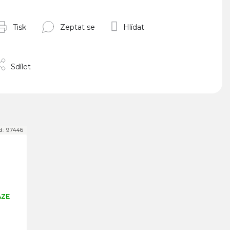
Tisk
Zeptat se
Hlídat
Sdílet
d:
97446
AZE
é