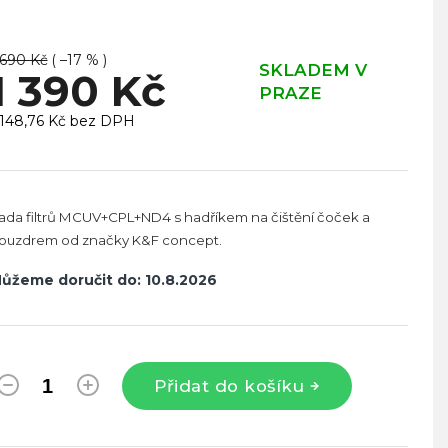
 690 Kč
( –17 % )
SKLADEM V
1 390 Kč
PRAZE
 148,76 Kč bez DPH
ěrná
ena:
ada filtrů MCUV+CPL+ND4 s hadříkem na čištění čoček a
ouzdrem od značky K&F concept.
ůžeme doručit do:
10.8.2026
Přidat do košíku