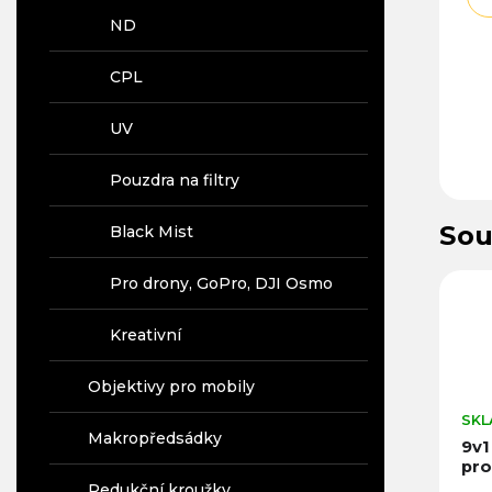
ND
CPL
UV
Pouzdra na filtry
Sou
Black Mist
Pro drony, GoPro, DJI Osmo
Kreativní
Objektivy pro mobily
SKL
Makropředsádky
9v1
pro
Redukční kroužky