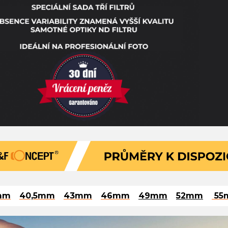
mm
40,5mm
43mm
46mm
49mm
52mm
55