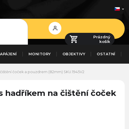
Přihlášení
Prázdný
košík
APÁJENÍ
MONITORY
OBJEKTIVY
OSTATNÍ
 čištění čoček a pouzdrem (82mm)
SKU.1945V2
 hadříkem na čištění čoček