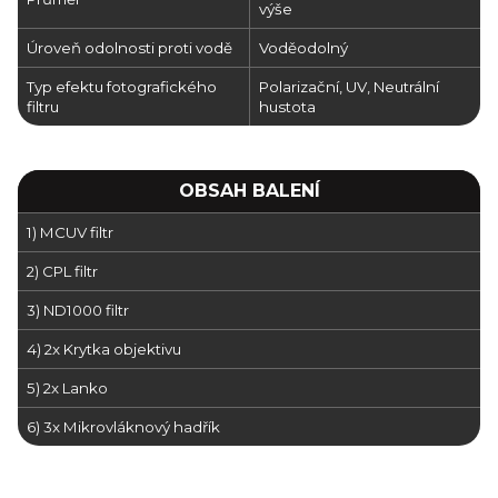
výše
Úroveň odolnosti proti vodě
Voděodolný
Typ efektu fotografického
Polarizační, UV, Neutrální
filtru
hustota
OBSAH BALENÍ
1) MCUV filtr
2) CPL filtr
3) ND1000 filtr
4) 2x Krytka objektivu
5) 2x Lanko
6) 3x Mikrovláknový hadřík