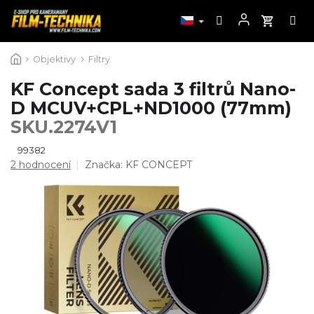
Přejít
Objektivy
Filtry
na
obsah
KF Concept sada 3 filtrů Nano-
D MCUV+CPL+ND1000 (77mm)
SKU.2274V1
99382
Průměrné
2 hodnocení
Značka:
KF CONCEPT
hodnocení
produktu
je
5,0
z
5
hvězdiček.