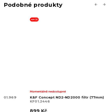
Previous
Next
AKCE
Momentálně nedostupné
K&F Concept ND2-ND2000 filtr (77mm)
KF01.2446
899 Kč