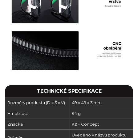
TECHNICKÉ SPECIFIKACE
Rozměry produktu (D x Š x V)
49 x 49 x 3 mm
Hmotnost
94 g
Značka
K&F Concept
Uvedeno v názvu produktu
Průměr