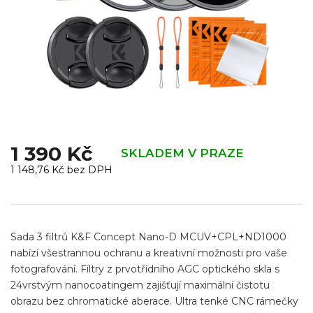
1 390 Kč
SKLADEM V PRAZE
1 148,76 Kč bez DPH
Měrná
cena:
Sada 3 filtrů K&F Concept Nano-D MCUV+CPL+ND1000
nabízí všestrannou ochranu a kreativní možnosti pro vaše
fotografování. Filtry z prvotřídního AGC optického skla s
24vrstvým nanocoatingem zajišťují maximální čistotu
obrazu bez chromatické aberace. Ultra tenké CNC rámečky