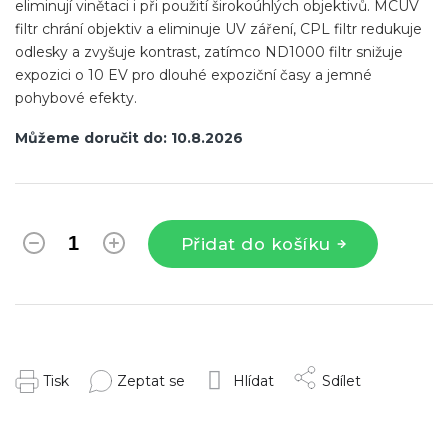
eliminují vinětaci i při použití širokoúhlých objektivů. MCUV
filtr chrání objektiv a eliminuje UV záření, CPL filtr redukuje
odlesky a zvyšuje kontrast, zatímco ND1000 filtr snižuje
expozici o 10 EV pro dlouhé expoziční časy a jemné
pohybové efekty.
Můžeme doručit do:
10.8.2026
Přidat do košíku
Tisk
Zeptat se
Hlídat
Sdílet