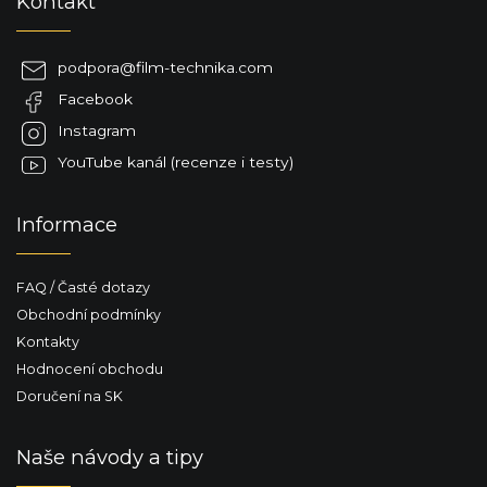
Kontakt
á
p
a
podpora
@
film-technika.com
t
Facebook
í
Instagram
YouTube kanál (recenze i testy)
Informace
FAQ / Časté dotazy
Obchodní podmínky
Kontakty
Hodnocení obchodu
Doručení na SK
Naše návody a tipy