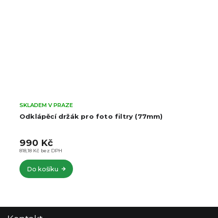
SKLADEM V PRAZE
Odklápěcí držák pro foto filtry (77mm)
990 Kč
818,18 Kč bez DPH
Do košíku
Z