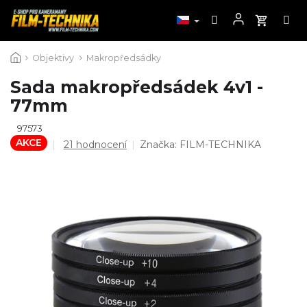
Přejít
Objektivy
Makropředsádky
na
obsah
Sada makropředsádek 4v1 -
77mm
97573
AKCE
Průměrné
21 hodnocení
Značka:
FILM-TECHNIKA
hodnocení
produktu
je
4,5
z
5
hvězdiček.