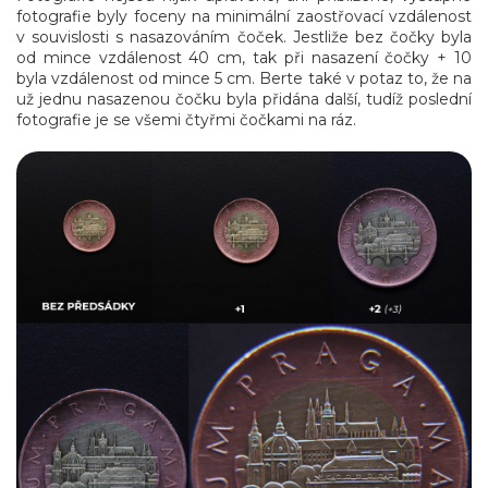
fotografie byly foceny na minimální zaostřovací vzdálenost
v souvislosti s nasazováním čoček. Jestliže bez čočky byla
od mince vzdálenost 40 cm, tak při nasazení čočky + 10
byla vzdálenost od mince 5 cm. Berte také v potaz to, že na
už jednu nasazenou čočku byla přidána další, tudíž poslední
fotografie je se všemi čtyřmi čočkami na ráz.