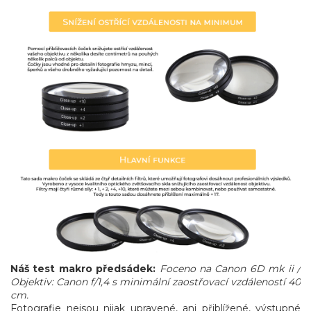
Náš test makro předsádek:
Foceno na Canon 6D mk ii /
Objektiv: Canon f/1,4 s minimální zaostřovací vzdáleností 40
cm.
Fotografie nejsou nijak upravené, ani přiblížené, výstupné