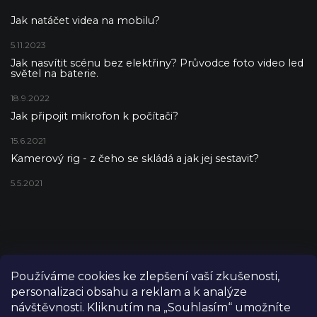
Jak natáčet videa na mobilu?
5.11.2023
Jak nasvítit scénu bez elektřiny? Průvodce foto video led
světel na baterie.
18.9.2022
Jak připojit mikrofon k počítači?
15.6.2021
Kamerový rig - z čeho se skládá a jak jej sestavit?
5.5.2021
Používáme cookies ke zlepšení vaší zkušenosti,
personalizaci obsahu a reklam a k analýze
návštěvnosti. Kliknutím na „Souhlasím“ umožníte