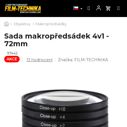
Přejít
Objektivy
Makropředsádky
na
obsah
Sada makropředsádek 4v1 -
72mm
97442
AKCE
Průměrné
13 hodnocení
Značka:
FILM-TECHNIKA
hodnocení
produktu
je
4,2
z
5
hvězdiček.