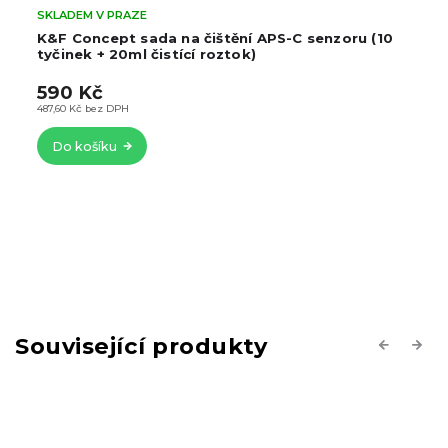
SKLADEM V PRAZE
K&F Concept sada na čištění APS-C senzoru (10
tyčinek + 20ml čistící roztok)
590 Kč
487,60 Kč bez DPH
Do košíku
Související produkty
Previous
Next