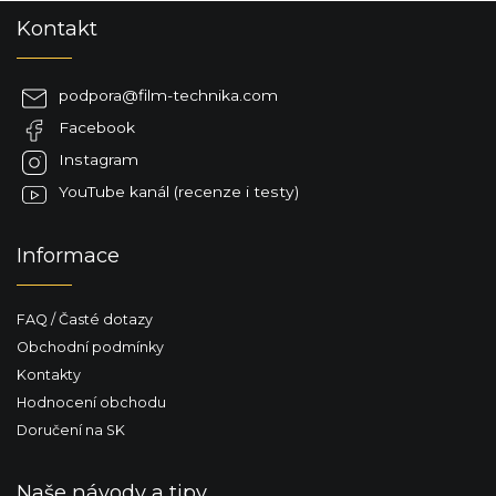
Z
Kontakt
á
p
a
podpora
@
film-technika.com
t
Facebook
í
Instagram
YouTube kanál (recenze i testy)
Informace
FAQ / Časté dotazy
Obchodní podmínky
Kontakty
Hodnocení obchodu
Doručení na SK
Naše návody a tipy