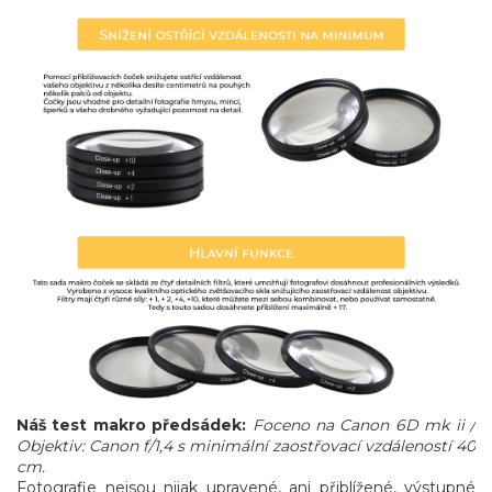
Náš test makro předsádek:
Foceno na Canon 6D mk ii /
Objektiv: Canon f/1,4 s minimální zaostřovací vzdáleností 40
cm.
Fotografie nejsou nijak upravené, ani přiblížené, výstupné