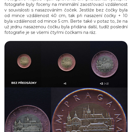
fotografie byly foceny na minimální zaostřovací vzdálenost
v souvislosti s nasazováním čoček. Jestliže bez čočky byla
od mince vzdálenost 40 cm, tak při nasazení čočky + 10
byla vzdálenost od mince 5 cm. Berte také v potaz to, že na
už jednu nasazenou čočku byla přidána další, tudíž poslední
fotografie je se všemi čtyřmi čočkami na ráz.