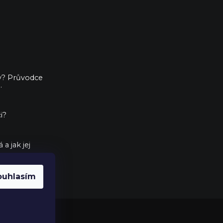
ny? Průvodce
.
i?
a jak jej
ouhlasím