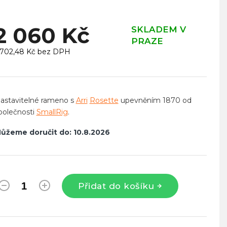
2 060 Kč
SKLADEM V
PRAZE
 702,48 Kč bez DPH
ěrná
ena:
astavitelné rameno s
Arri
Rosette
upevněním 1870 od
polečnosti
SmallRig
.
ůžeme doručit do:
10.8.2026
Přidat do košíku