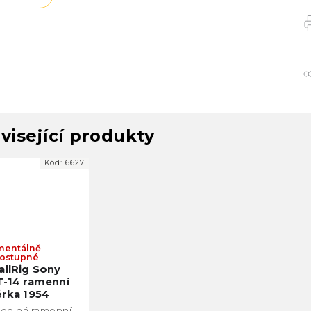
visející produkty
Kód:
6627
entálně
ostupné
llRig Sony
-14 ramenní
rka 1954
odlná ramenní