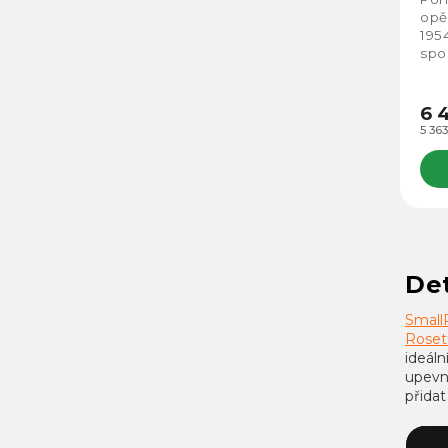
opě
195
spo
Sma
6 
5 36
Det
Small
Roset
ideál
upevn
přida