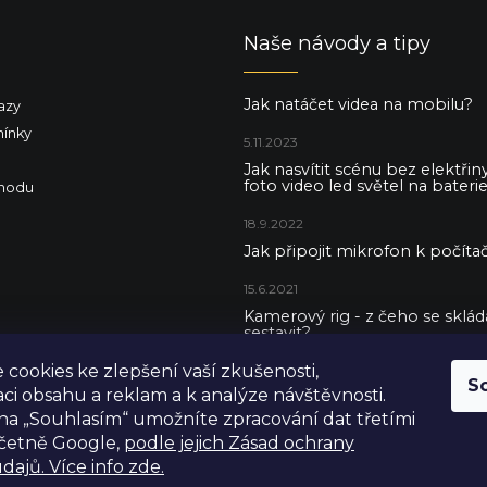
Naše návody a tipy
Jak natáčet videa na mobilu?
azy
ínky
5.11.2023
Jak nasvítit scénu bez elektři
foto video led světel na baterie
hodu
18.9.2022
Jak připojit mikrofon k počítač
15.6.2021
Kamerový rig - z čeho se skládá 
sestavit?
cookies ke zlepšení vaší zkušenosti,
5.5.2021
S
aci obsahu a reklam a k analýze návštěvnosti.
na „Souhlasím“ umožníte zpracování dat třetími
včetně Google,
podle jejich Zásad ochrany
dajů. Více info zde.