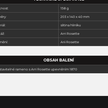
nost:
158 g
ěry:
203 x 140 x 40 mm
iál:
slitina hliníku
áž:
Arri Rosette
nění:
Arii Rosette
OBSAH BALENÍ
astavitelné rameno s Arri Rosette upevněním 1870