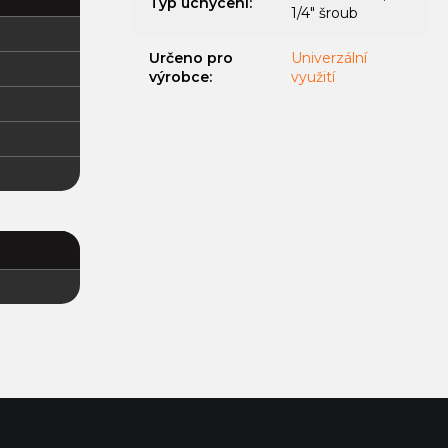
Typ uchycení
:
1/4" šroub
Určeno pro
Univerzální
výrobce
:
využití