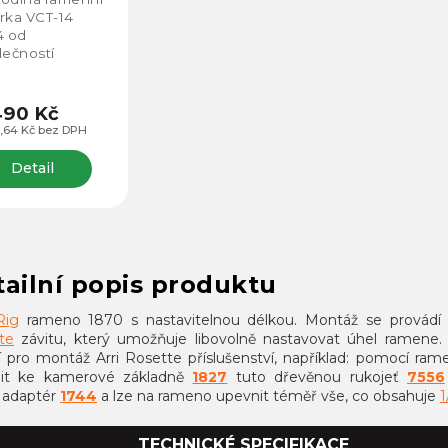
rka VCT-14
4 od
lečností
llRig.
490 Kč
3,64 Kč bez DPH
Detail
ailní popis produktu
Rig
rameno 1870 s nastavitelnou délkou. Montáž se provádí
te
závitu, který umožňuje libovolně nastavovat úhel ramene
ní pro montáž Arri Rosette příslušenství, například: pomocí r
it ke kamerové základně
1827
tuto dřevěnou rukojeť
7556
t adaptér
1744
a lze na rameno upevnit téměř vše, co obsahuje
1
TECHNICKÉ SPECIFIKACE