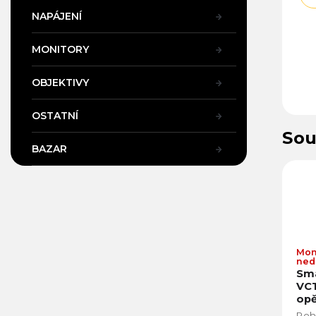
NAPÁJENÍ
MONITORY
OBJEKTIVY
OSTATNÍ
Sou
BAZAR
Mom
ned
Sma
VCT
opě
Poh