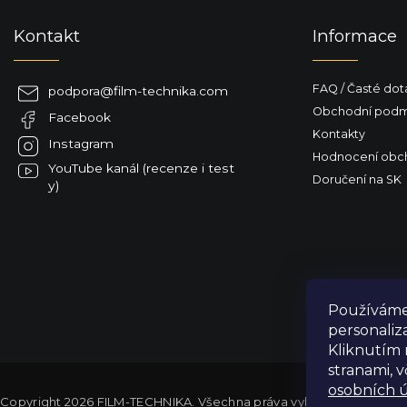
p
a
Kontakt
Informace
t
í
FAQ / Časté dot
podpora
@
film-technika.com
Obchodní podm
Facebook
Kontakty
Instagram
Hodnocení obc
YouTube kanál (recenze i test
Doručení na SK
y)
Používáme 
personaliz
Kliknutím 
stranami, 
osobních ú
Copyright 2026
FILM-TECHNIKA
. Všechna práva vyhrazena.