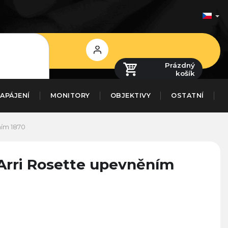
Přihlášení
Prázdný
košík
APÁJENÍ
MONITORY
OBJEKTIVY
OSTATNÍ
ním 1870
 Arri Rosette upevněním