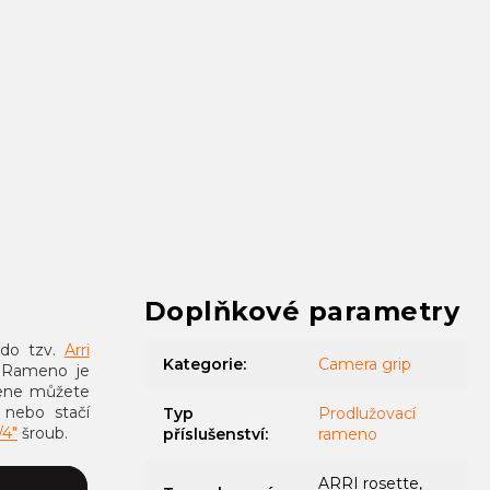
Doplňkové parametry
 do tzv.
Arri
Kategorie
:
Camera grip
. Rameno je
amene můžete
nebo stačí
Typ
Prodlužovací
/4"
šroub.
příslušenství
:
rameno
ARRI rosette,