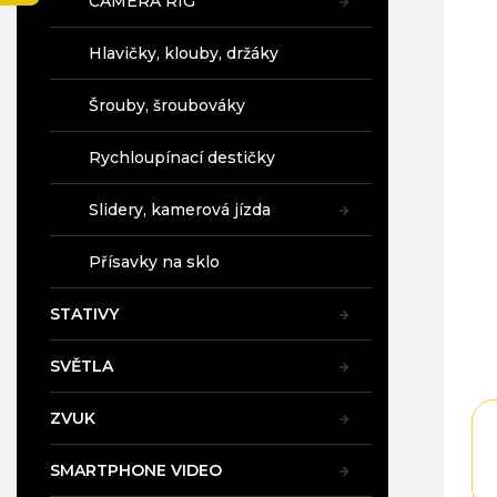
CAMERA RIG
a
pro
n
je
Hlavičky, klouby, držáky
5,0
e
z
l
5
Šrouby, šroubováky
hvě
Rychloupínací destičky
Slidery, kamerová jízda
Přísavky na sklo
STATIVY
SVĚTLA
ZVUK
SMARTPHONE VIDEO