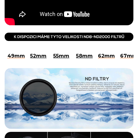
49mm
52mm
55mm
58mm
62mm
67mm