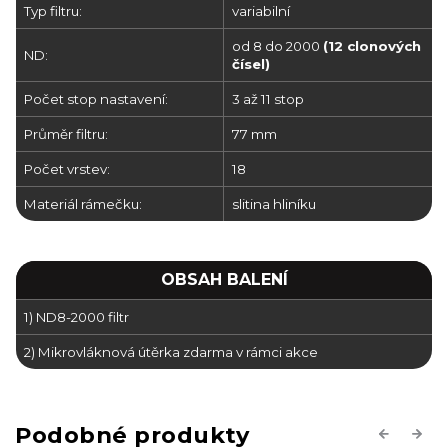
Typ filtru:
variabilní
od 8 do 2000
(12 clonových
ND:
čísel)
Počet stop nastavení:
3 až 11 stop
Průměr filtru:
77 mm
Počet vrstev:
18
Materiál rámečku:
slitina hliníku
OBSAH BALENÍ
1) ND8-2000 filtr
2) Mikrovláknová útěrka zdarma v rámci akce
Previous
Next