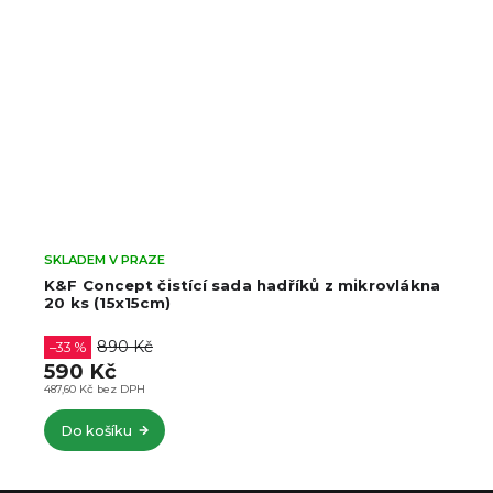
SKLADEM V PRAZE
K&F Concept čistící sada hadříků z mikrovlákna
20 ks (15x15cm)
890 Kč
–33 %
590 Kč
487,60 Kč bez DPH
Do košíku