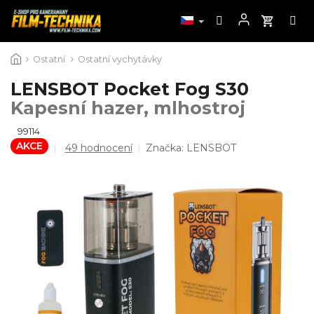
Přejít
Ostatní
Ostatní vychytávky
na
obsah
LENSBOT Pocket Fog S30
Kapesní hazer, mlhostroj
99114
AKCE
Průměrné
49 hodnocení
Značka:
LENSBOT
hodnocení
produktu
je
4,9
z
5
hvězdiček.