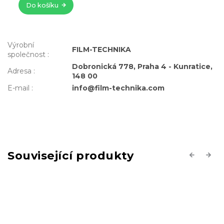
Výrobní
FILM-TECHNIKA
společnost
:
Dobronická 778, Praha 4 - Kunratice,
Adresa
:
148 00
E-mail
:
info@film-technika.com
Související produkty
Previous
Next