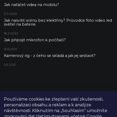
Jak natáčet videa na mobilu?
5.11.2023
Jak nasvítit scénu bez elektřiny? Průvodce foto video led
světel na baterie.
18.9.2022
Jak připojit mikrofon k počítači?
15.6.2021
Kamerový rig - z čeho se skládá a jak jej sestavit?
5.5.2021
Používáme cookies ke zlepšení vaší zkušenosti,
personalizaci obsahu a reklam a k analýze
návštěvnosti. Kliknutím na „Souhlasím“ umožníte
zpracování dat třetími stranami, včetně Google,