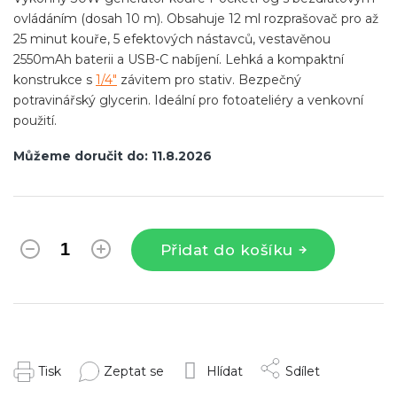
ovládáním (dosah 10 m). Obsahuje 12 ml rozprašovač pro až
25 minut kouře, 5 efektových nástavců, vestavěnou
2550mAh baterii a USB-C nabíjení. Lehká a kompaktní
konstrukce s
1/4"
závitem pro stativ. Bezpečný
potravinářský glycerin. Ideální pro fotoateliéry a venkovní
použití.
Můžeme doručit do:
11.8.2026
Přidat do košíku
Tisk
Zeptat se
Hlídat
Sdílet