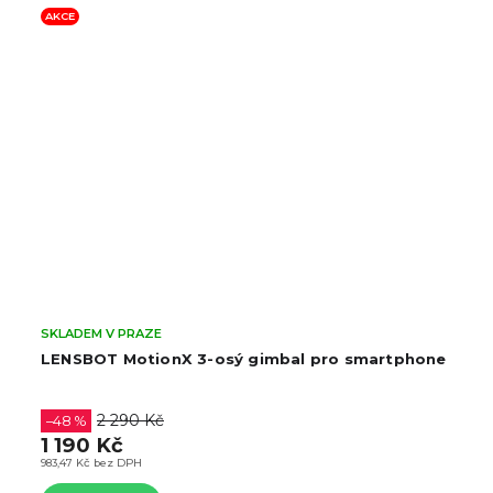
AKCE
BESTSELLER
POSLEDNÍ KUSY
SKLADEM V PRAZE
Ulanzi FM01 FILMOG Ace přenosný generátor
kouře
3 590 Kč
2 966,94 Kč bez DPH
Do košíku