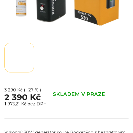
3 290 Kč
( –27 % )
SKLADEM V PRAZE
2 390 Kč
1 975,21 Kč bez DPH
Měrná
cena:
Výkonný 30W generátor kouře PocketFog s bezdrátovým