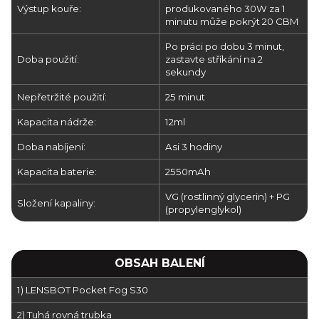
Výstup kouře:
produkovaného 30W za 1
minutu může pokrýt 20 CBM
Po práci po dobu 3 minut,
Doba použití:
zastavte stříkání na 2
sekundy
Nepřetržité použití:
25 minut
Kapacita nádrže:
12ml
Doba nabíjení:
Asi 3 hodiny
Kapacita baterie:
2550mAh
VG (rostlinný glycerin) + PG
Složení kapaliny:
(propylenglykol)
OBSAH BALENÍ
1) LENSBOT Pocket Fog S30
2) Tuhá rovná trubka