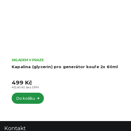
SKLADEM V PRAZE
Ulanzi kapalina (glycerin) pro generátor kouře
FM01 2x 60ml
690 Kč
570,25 Kč bez DPH
Do košíku
Z
Kontakt
á