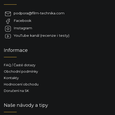
p
a
podpora
@
film-technika.com
t
Facebook
í
Instagram
YouTube kanál (recenze i testy)
Informace
FAQ / Časté dotazy
Obchodní podmínky
Kontakty
Hodnocení obchodu
Doručení na SK
Naše návody a tipy