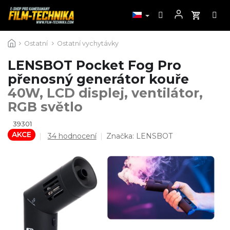
Přejít
Ostatní
Ostatní vychytávky
na
obsah
LENSBOT Pocket Fog Pro
přenosný generátor kouře
40W, LCD displej, ventilátor,
RGB světlo
39301
AKCE
Průměrné
34 hodnocení
Značka:
LENSBOT
hodnocení
produktu
je
4,9
z
5
hvězdiček.