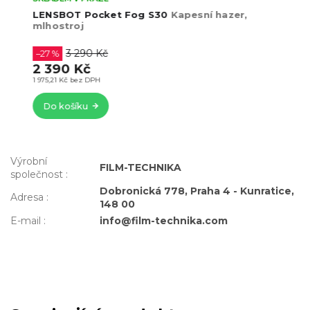
LENSBOT Pocket Fog S30
Kapesní hazer,
mlhostroj
3 290 Kč
–27 %
2 390 Kč
1 975,21 Kč bez DPH
Do košíku
Výrobní
FILM-TECHNIKA
společnost
:
Dobronická 778, Praha 4 - Kunratice,
Adresa
:
148 00
E-mail
:
info@film-technika.com