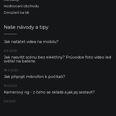
Hodnocení obchodu
Doručení na SK
Naše návody a tipy
Jak natáčet videa na mobilu?
5.11.2023
Jak nasvítit scénu bez elektřiny? Průvodce foto video led
světel na baterie.
18.9.2022
Jak připojit mikrofon k počítači?
15.6.2021
Kamerový rig - z čeho se skládá a jak jej sestavit?
5.5.2021