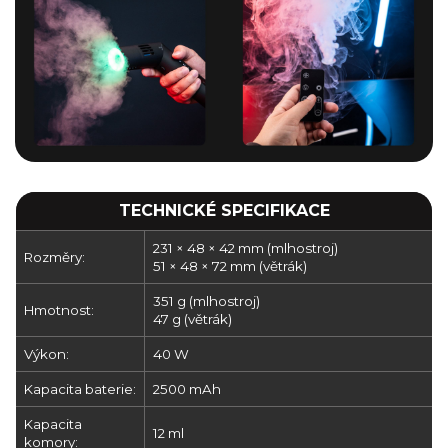
TECHNICKÉ SPECIFIKACE
231 × 48 × 42 mm (mlhostroj)
Rozměry:
51 × 48 × 72 mm (větrák)
351 g (mlhostroj)
Hmotnost:
47 g (větrák)
Výkon:
40 W
Kapacita baterie:
2500 mAh
Kapacita
12 ml
komory: