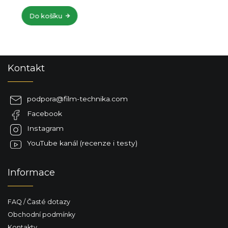
Do košíku
Z
Kontakt
á
p
a
podpora
@
film-technika.com
t
Facebook
í
Instagram
YouTube kanál (recenze i testy)
Informace
FAQ / Časté dotazy
Obchodní podmínky
Kontakty