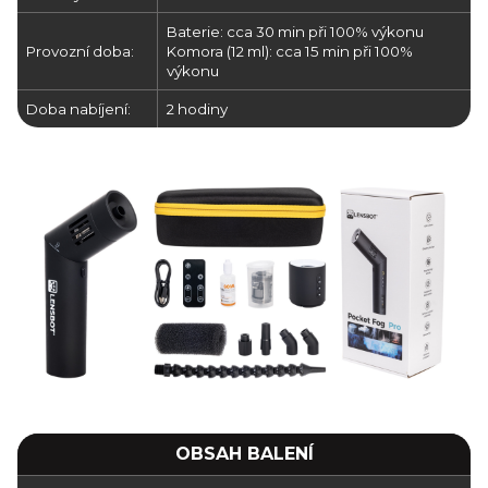
Baterie: cca 30 min při 100% výkonu
Provozní doba:
Komora (12 ml): cca 15 min při 100%
výkonu
Doba nabíjení:
2 hodiny
OBSAH BALENÍ