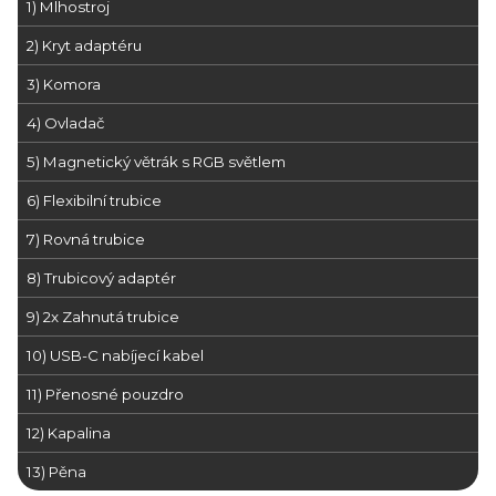
1) Mlhostroj
2) Kryt adaptéru
3) Komora
4) Ovladač
5) Magnetický větrák s RGB světlem
6) Flexibilní trubice
7) Rovná trubice
8) Trubicový adaptér
9) 2x Zahnutá trubice
10) USB-C nabíjecí kabel
11) Přenosné pouzdro
12) Kapalina
13) Pěna