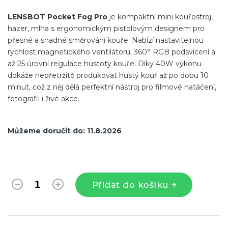
LENSBOT Pocket Fog Pro
je kompaktní mini kouřostroj,
hazer, mlha s ergonomickým pistolovým designem pro
přesné a snadné směrování kouře. Nabízí nastavitelnou
rychlost magnetického ventilátoru, 360° RGB podsvícení a
až 25 úrovní regulace hustoty kouře. Díky 40W výkonu
dokáže nepřetržitě produkovat hustý kouř až po dobu 10
minut, což z něj dělá perfektní nástroj pro filmové natáčení,
fotografii i živé akce.
COLBOR CF5 Mini Fog Smoke
Machine
Můžeme doručit do:
11.8.2026
Přidat do košíku