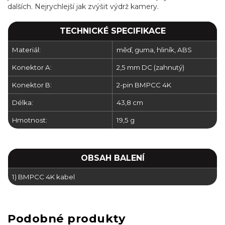
dalších. Nejrychlejší jak zvýšit výdrž kamery.
TECHNICKÉ SPECIFIKACE
Materiál:
měď, guma, hliník, ABS
Konektor A:
2,5 mm DC (zahnutý)
Konektor B:
2-pin BMPCC 4K
Délka:
43,8 cm
Hmotnost:
19,5 g
OBSAH BALENÍ
1) BMPCC 4K kabel