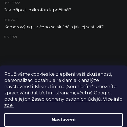
18.9.2022
Jak připojit mikrofon k počítači?
15.6.2021
Kamerový rig - z čeho se skládá a jak jej sestavit?
5.5.2021
Používáme cookies ke zlepšení vaší zkušenosti,
personalizaci obsahu a reklam a k analýze
návštěvnosti. Kliknutím na „Souhlasím“ umožníte
zpracování dat třetími stranami, včetně Google,
podle jejich Zásad ochrany osobních údajů. Více info
zde.
Copyright 2026
FILM-TECHNIKA
. Všechna práva vyhrazena.
Upravit nastavení cookies
Nastavení
Grafický návrh vytvořil a nakódoval
Shoptetak.cz