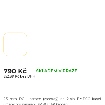
790 Kč
SKLADEM V PRAZE
652,89 Kč bez DPH
Měrná
cena:
2,5 mm DC - samec (zahnutý) na 2-pin BMPCC kabel,
určený pro napájení BMPCC 4K kamery.