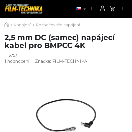
Přejít
Napájení
Rozbočovače napájení
na
obsah
2,5 mm DC (samec) napájecí
kabel pro BMPCC 4K
13757
Průměrné
1 hodnocení
Značka:
FILM-TECHNIKA
hodnocení
produktu
je
5,0
z
5
hvězdiček.