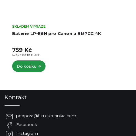
SKLADEM V PRAZE
Baterie LP-E6N pro Canon a BMPCC 4K
759 Kč
627,27 Kč bez DPH
Do košíku
Z
Kontakt
á
p
a
podpora
@
film-technika.com
t
Facebook
í
Instagram