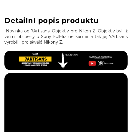
Detailní popis produktu
Novinka od 7Artisans. Objektiv pro Nikon Z. Objektiv byl již
velmi oblíbený u Sony Full-frame kamer a tak jej 7Artisans
vyrobili i pro skvělé Nikony Z.