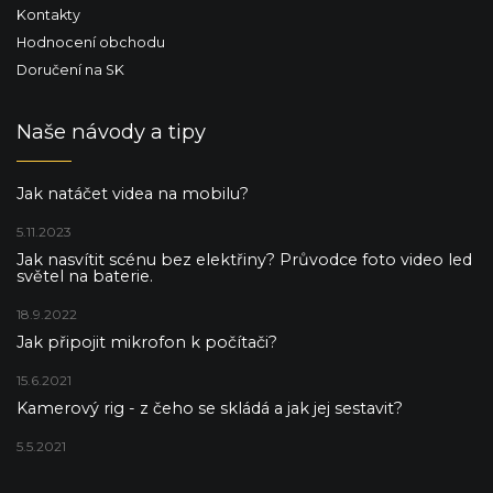
Kontakty
Hodnocení obchodu
Doručení na SK
Naše návody a tipy
Jak natáčet videa na mobilu?
5.11.2023
Jak nasvítit scénu bez elektřiny? Průvodce foto video led
světel na baterie.
18.9.2022
Jak připojit mikrofon k počítači?
15.6.2021
Kamerový rig - z čeho se skládá a jak jej sestavit?
5.5.2021