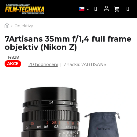
Přejít
Objektivy
na
obsah
7Artisans 35mm f/1,4 full frame
objektiv (Nikon Z)
14828
AKCE
Průměrné
20 hodnocení
Značka:
7ARTISANS
hodnocení
produktu
je
4,4
z
5
hvězdiček.