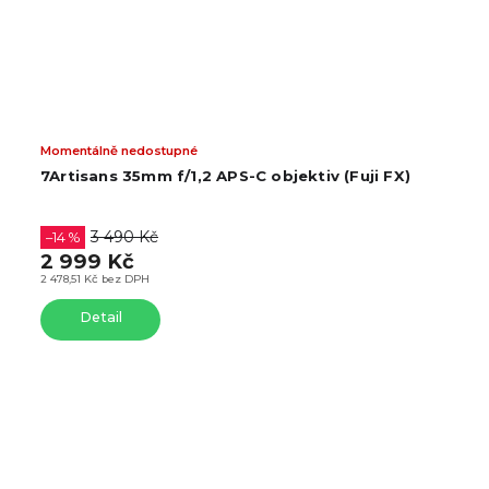
edostupné
SKLADEM V PRAZE
5mm f/1,2 APS-C objektiv (Fuji FX)
7Artisans 35mm
M)
3 490 Kč
 Kč
2 884,30 Kč bez DPH
DPH
Do košíku