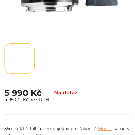
5 990 Kč
Na dotaz
4 950,41 Kč bez DPH
Měrná
cena:
35mm f/1,4 full Frame objektiv pro Nikon Z-
Mount
kamery,