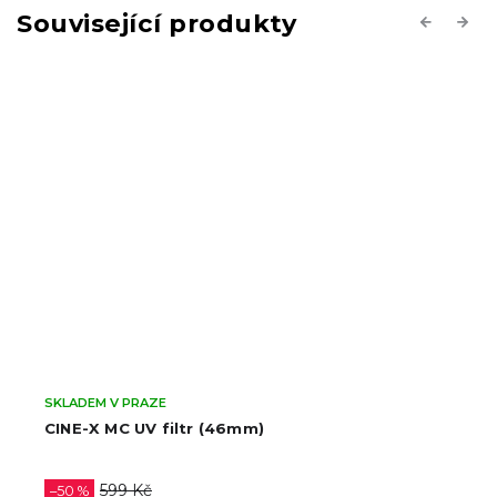
Související produkty
Previous
Next
SKLADEM V PRAZE
CINE-X polarizační MC CPL fil
499 Kč