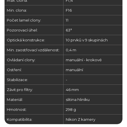
Max. clona:
F1,4
Min. clona:
F16
Počet lamel clony:
11
Pozorovací úhel:
63°
Optická konstrukce:
10 prvků v 9 skupinách
Min. zaostřovací vzdálenost:
0,4 m
Ovládaní clony:
manuální - krokové
Ostření:
manuální
Stabilizace:
-
Závit pro filtry:
46 mm
Materiál:
slitina hliníku
Hmotnost:
298 g
Kompatibilita:
Nikon Z kamery