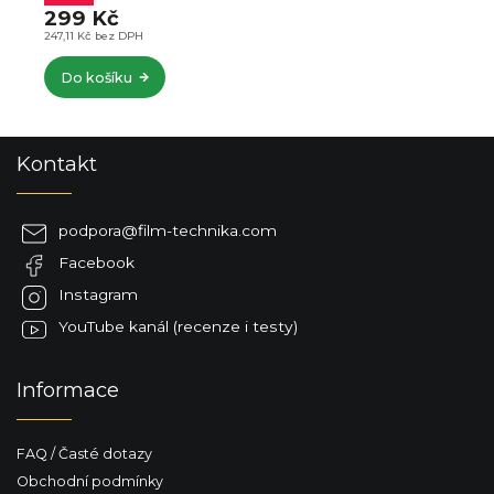
412,40 Kč bez DPH
Do košíku
Z
Kontakt
á
p
a
podpora
@
film-technika.com
t
Facebook
í
Instagram
YouTube kanál (recenze i testy)
Informace
FAQ / Časté dotazy
Obchodní podmínky