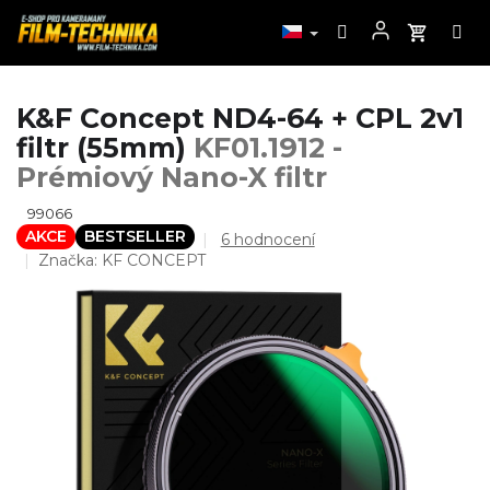
Přejít
K&F Concept ND4-64 + CPL 2v1
na
filtr (55mm)
KF01.1912 -
obsah
Prémiový Nano-X filtr
99066
AKCE
BESTSELLER
Průměrné
6 hodnocení
hodnocení
Značka:
KF CONCEPT
produktu
je
4,7
z
5
hvězdiček.