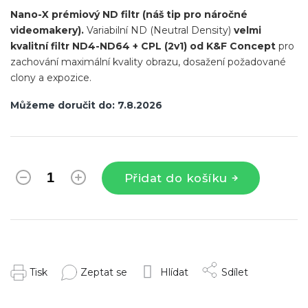
Nano-X prémiový ND filtr (náš tip pro náročné
videomakery).
Variabilní
ND (Neutral Density)
velmi
kvalitní filtr ND4-ND64 + CPL (2v1) od K&F Concept
pro
zachování maximální kvality obrazu, dosažení požadované
clony a expozice.
Můžeme doručit do:
7.8.2026
Přidat do košíku
Tisk
Zeptat se
Hlídat
Sdílet