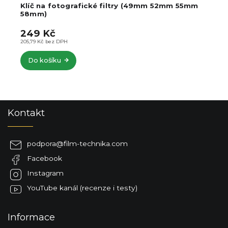
m 52mm 55mm
Odklápěcí držák pro fotografické filtr
890 Kč
735,54 Kč bez DPH
Do košíku
Z
Kontakt
á
p
a
podpora
@
film-technika.com
t
Facebook
í
Instagram
YouTube kanál (recenze i testy)
Informace