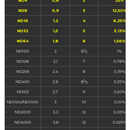
ND4
0,6
2
25%
ND8
0,9
3
12,50%
ND16
1,2
4
6,25%
ND32
1,5
5
3,13%
ND64
1,8
6
1,56%
2
ND100
2
6
⁄
1%
3
ND128
2,1
7
0,78%
ND256
2,4
8
0,39%
2
ND400
2,6
8
⁄
0,25%
3
ND512
2,7
9
0,20%
ND1024/ND1000
3
10
0,10%
ND2000
3,3
12
0,05%
ND4000
3,6
12
0,025%