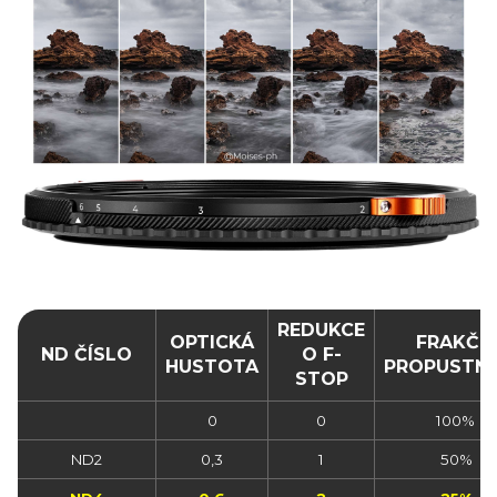
REDUKCE
OPTICKÁ
FRAKČN
ND ČÍSLO
O F-
HUSTOTA
PROPUSTN
STOP
0
0
100%
ND2
0,3
1
50%