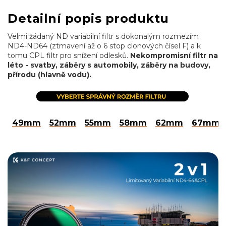
Detailní popis produktu
Velmi žádaný ND variabilní filtr s dokonalým rozmezím
ND4-ND64 (ztmavení až o 6 stop clonových čísel F) a k
tomu CPL filtr pro snížení odlesků.
Nekompromisní filtr na
léto - svatby, záběry s automobily, záběry na budovy,
přírodu (hlavně vodu).
49mm
52mm
55mm
58mm
62mm
67mm