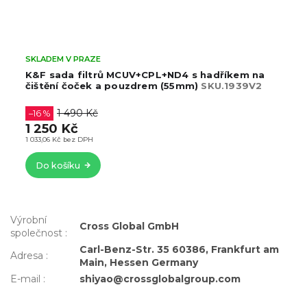
SKLADEM V PRAZE
S
K&F sada filtrů MCUV+CPL+ND4 s hadříkem na
K
čištění čoček a pouzdrem (55mm)
SKU.1939V2
8
1 490 Kč
–16 %
73
1 250 Kč
1 033,06 Kč bez DPH
Do košíku
Výrobní
Cross Global GmbH
společnost
:
Carl-Benz-Str. 35 60386, Frankfurt am
Adresa
:
Main, Hessen Germany
E-mail
:
shiyao@crossglobalgroup.com