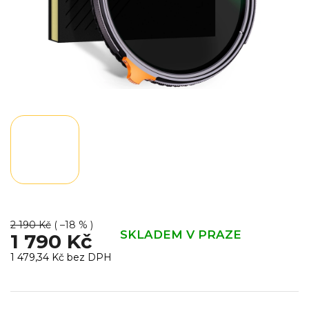
2 190 Kč
( –18 % )
SKLADEM V PRAZE
1 790 Kč
1 479,34 Kč bez DPH
Měrná
cena: