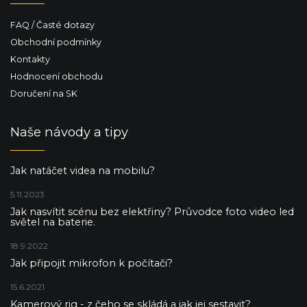
FAQ / Časté dotazy
Obchodní podmínky
Kontakty
Hodnocení obchodu
Doručení na SK
Naše návody a tipy
Jak natáčet videa na mobilu?
5.11.2023
Jak nasvítit scénu bez elektřiny? Průvodce foto video led
světel na baterie.
18.9.2022
Jak připojit mikrofon k počítači?
15.6.2021
Kamerový rig - z čeho se skládá a jak jej sestavit?