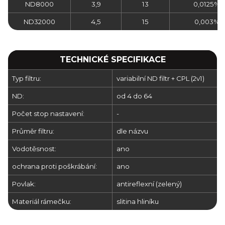
ND8000
3,9
13
0,0125%
ND32000
4,5
15
0,003%
TECHNICKÉ SPECIFIKACE
Typ filtru:
variabilní ND filtr + CPL (2v1)
ND:
od 4 do 64
Počet stop nastavení:
-
Průměr filtru:
dle názvu
Vodotěsnost:
ano
ochrana proti poškrábání:
ano
Povlak:
antireflexní (zelený)
Materiál rámečku:
slitina hliníku