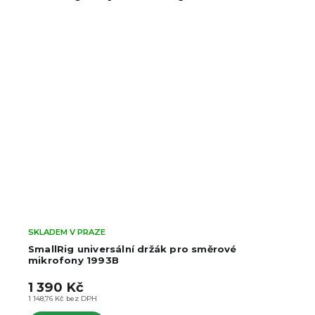
SKLADEM V PRAZE
ní držák pro směrové
SmallRig universální d
mikrofony 1859
239 Kč
197,52 Kč bez DPH