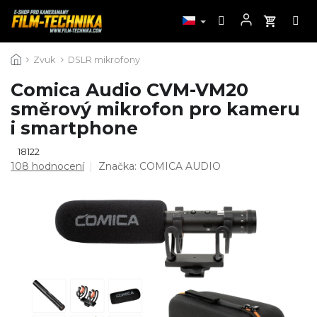
Přejít
Zvuk
DSLR mikrofony
na
obsah
Comica Audio CVM-VM20
směrový mikrofon pro kameru
i smartphone
18122
Průměrné
108 hodnocení
Značka:
COMICA AUDIO
hodnocení
produktu
je
4,6
z
5
hvězdiček.