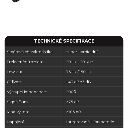
TECHNICKÉ SPECIFIKACE
Směrová charakteristika:
super-kardioidní
Frekvenční rozsah:
20 Hz – 20 KHz
Low-cut:
75 Hz / 150 Hz
Citlivost:
–
43 dB ±3 dB
Výstupní impedance:
200Ω
Signál/šum:
>75 dB
Max. výkon:
>105 dB
Napájení:
Integrovaná li-ion baterie