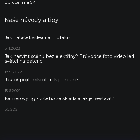
Doručení na SK
Naše návody a tipy
Jak natáčet videa na mobilu?
5.11.2023
Jak nasvítit scénu bez elektřiny? Průvodce foto video led
světel na baterie.
18.9.2022
Jak připojit mikrofon k počítači?
15.6.2021
Kamerový rig - z čeho se skládá a jak jej sestavit?
5.5.2021