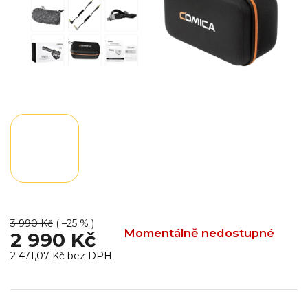
3 990 Kč
( –25 % )
Momentálně nedostupné
2 990 Kč
2 471,07 Kč bez DPH
Měrná
cena: