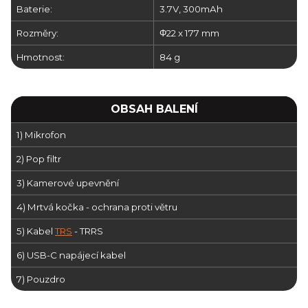
Baterie:
3.7V, 300mAh
Rozměry:
Φ22 x 177 mm
Hmotnost:
84 g
OBSAH BALENÍ
1) Mikrofon
2) Pop filtr
3) Kamerové upevnění
4) Mrtvá kočka - ochrana proti větru
5) Kabel
TRS
- TRRS
6) USB-C napájecí kabel
7) Pouzdro