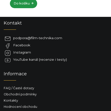
Do košíku
Z
Kontakt
á
p
a
podpora
@
film-technika.com
t
Facebook
í
Instagram
YouTube kanál (recenze i testy)
Informace
FAQ / Časté dotazy
Obchodní podmínky
Kontakty
Hodnocení obchodu