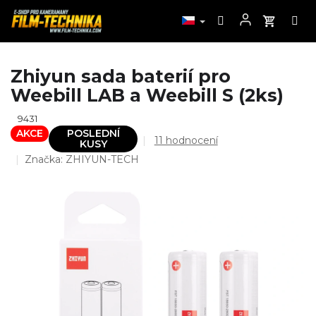
Přejít
Zhiyun sada baterií pro
na
Weebill LAB a Weebill S (2ks)
obsah
9431
AKCE
POSLEDNÍ
Průměrné
11 hodnocení
KUSY
hodnocení
Značka:
ZHIYUN-TECH
produktu
je
4,7
z
5
hvězdiček.