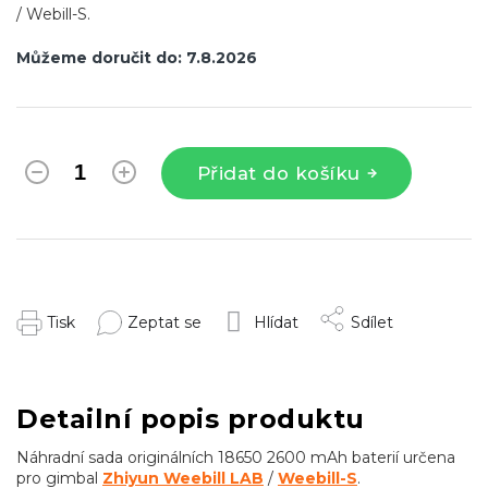
/ Webill-S.
Můžeme doručit do:
7.8.2026
Přidat do košíku
Tisk
Zeptat se
Hlídat
Sdílet
Detailní popis produktu
Náhradní sada originálních 18650 2600 mAh baterií určena
pro gimbal
Zhiyun Weebill LAB
/
Weebill-S
.