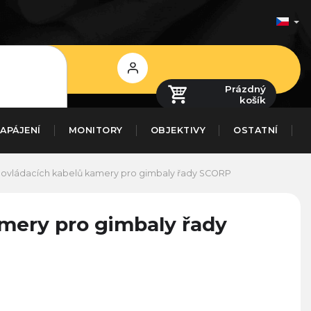
Přihlášení
Prázdný
košík
APÁJENÍ
MONITORY
OBJEKTIVY
OSTATNÍ
 ovládacích kabelů kamery pro gimbaly řady SCORP
amery pro gimbaly řady