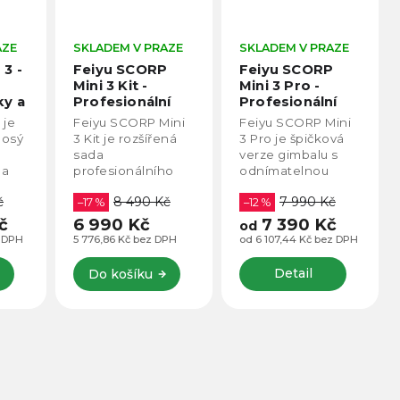
AZE
SKLADEM V PRAZE
SKLADEM V PRAZE
3 -
Feiyu SCORP
Feiyu SCORP
Mini 3 Kit -
Mini 3 Pro -
ky a
Profesionální
Profesionální
gimbal pro
gimbal pro
 je
Feiyu SCORP Mini
Feiyu SCORP Mini
bezzrcadlovky,
bezzrcadlovky,
3osý
3 Kit je rozšířená
3 Pro je špičková
smartphone,
smartphone,
sada
verze gimbalu s
akční kamery
akční kamery
 a
profesionálního
odnímatelnou
Nejnovější
Nejnovější
ostí
gimbalu, která
bezdrátovou
model 2026
model 2026 -
č
8 490 Kč
7 990 Kč
ý
kromě všech
–17 %
rukojetí, která
–12 %
Ideální pro
funkcí modelu
umožňuje ovládání
č
6 990 Kč
7 390 Kč
od
menší
ými
SCORP Mini 3
na dálku pro
z DPH
5 776,86 Kč bez DPH
od 6 107,44 Kč bez DPH
fotoaparáty a
zí
nabízí kompletní
maximální
smartphone
příslušenství pro
flexibilitu při
Detail
Do košíku
uchycení
natáčení.
bezzrcadlovek,...
Podporuje
uchycení...