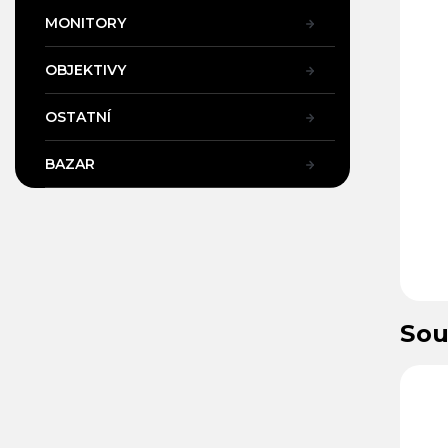
MONITORY
OBJEKTIVY
OSTATNÍ
BAZAR
Sou
11
Kód:
39130/ZAK
Kód:
34339/ZAK