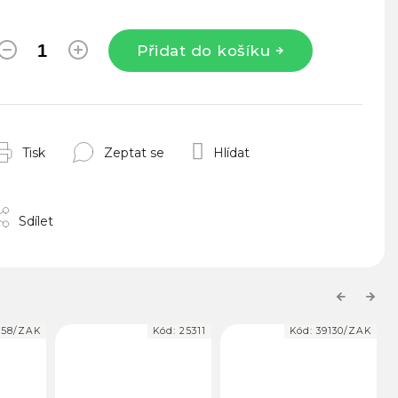
Přidat do košíku
Tisk
Zeptat se
Hlídat
Sdílet
Previous
Next
058/ZAK
Kód:
25311
Kód:
39130/ZAK