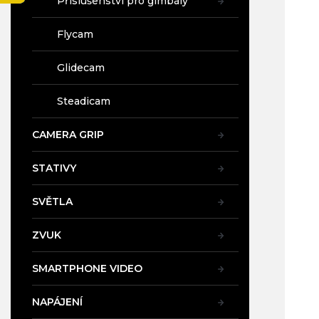
Příslušenství pro gimbály
a
n
Flycam
e
l
Glidecam
Steadicam
CAMERA GRIP
STATIVY
SVĚTLA
ZVUK
SMARTPHONE VIDEO
NAPÁJENÍ