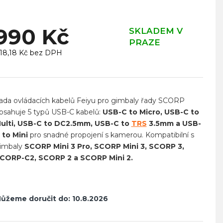
990 Kč
SKLADEM V
PRAZE
18,18 Kč bez DPH
ěrná
ena:
ada ovládacích kabelů Feiyu pro gimbaly řady SCORP
bsahuje 5 typů USB-C kabelů:
USB-C to Micro, USB-C to
ulti, USB-C to DC2.5mm, USB-C to
TRS
3.5mm a USB-
 to Mini
pro snadné propojení s kamerou. Kompatibilní s
imbaly
SCORP Mini 3 Pro, SCORP Mini 3, SCORP 3,
CORP-C2, SCORP 2 a SCORP Mini 2.
ůžeme doručit do:
10.8.2026