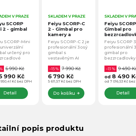
ADEM V PRAZE
SKLADEM V PRAZE
SKLADEM V PR
iyu SCORP
Feiyu SCORP-C
Feiyu SCORP 
i 2 - gimbal
2 - Gimbal pro
Gimbal pro
o
kamery a
bezzrcadlov
zrcadlovky,
bezzrcadlovky
kamery
yu SCORP-Mini
Feiyu SCORP-C 2 je
Feiyu SCORP 3
artphone,
Nejnovější
 univerzální
profesionální 3osý
profesionální 
ní kamery
model 2026
bal určený pro
gimbal s
gimbal pro
nost až 1,2
zrcadlové
vestavěným AI
bezzrcadlovky
ery, mobilní
modulem pro
kamery s nosn
6 990 Kč
7 990 Kč
9 490 K
fony,
 %
automatické
–15 %
až 3,5 kg, kter
–13 %
paktní kamery
sledování obličeje
zvládne i těžší
5 990 Kč
6 790 Kč
8 490 K
od
kční kamery. Je
bez nutnosti
sestavy s velk
 950,41 Kč bez DPH
5 611,57 Kč bez DPH
od 7 016,53 Kč be
aven
aplikací či doplňků.
objektivy. Nabí
epšeným
Nabízí plynulé
odnímatelnou
Detail
Detail
Do košíku
témem
ovládání jednou
rukojeť...
hlého upevnění,
rukou,...
ailní popis produktu