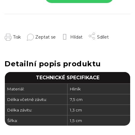
Tisk
Zeptat se
Hlídat
Sdílet
Detailní popis produktu
TECHNICKÉ SPECIFIKACE
Materiál:
Hliník
Délka včetně závitu:
7,5 cm
Délka závitu:
1,3 cm
Šířka:
1,5 cm