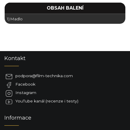
OBSAH BALENÍ
1) Madlo
Z
Kontakt
á
p
a
podpora
@
film-technika.com
t
Facebook
í
Instagram
YouTube kanál (recenze i testy)
Informace