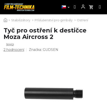
Přejít
Stabilizátory
Příslušenství pro gimbály
Ostření
na
obsah
Tyč pro ostření k destičce
Moza Aircross 2
3002
Průměrné
2 hodnocení
Značka:
GUDSEN
hodnocení
produktu
je
5,0
z
5
hvězdiček.