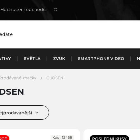
Hodnocení obchodu
Doručení na SK
ATIVY
SVĚTLA
ZVUK
SMARTPHONE VIDEO
N
Prodávané značky
GUDSEN
DSEN
ejprodávanější
jlevnější
jdražší
Kód:
12458
KCE
POSLEDNÍ KUSY