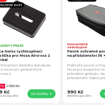
becedně
OSLEDNÍ KUSY
Momentálně
LADEM V PRAZE
Průměrné
nedostupné
hodnocení
ca-Swiss rychloupínací
Pevné ochranné po
produktu
stička pro Moza Aircross 2
na příslušenství 36 
je
mbal
5,0
hloupínací destička standardu
Praktické pevné ochr
z
ca-Swiss pro gimbal Moza
Moza pro bezpečné ul
5
cross 2.
přenášení gimbalu i da
hvězdiček.
příslušenství. Nabízí p
členěný vnitřní prostor
1 190 Kč
7 %
organizaci vybavení.
9 Kč
990 Kč
Do košíku
,14 Kč bez DPH
818,18 Kč bez DPH