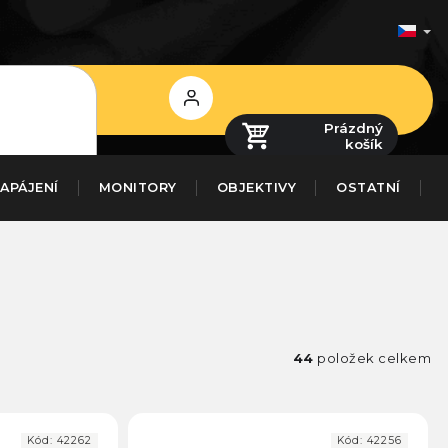
Přihlášení
Prázdný
košík
APÁJENÍ
MONITORY
OBJEKTIVY
OSTATNÍ
44
položek celkem
Kód:
42262
Kód:
42256