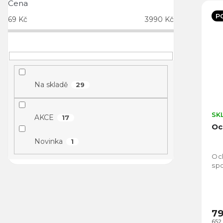
Cena
P
69
Kč
3990
Kč
Na skladě
29
SK
AKCE
17
Oc
Novinka
1
Och
spo
79
652