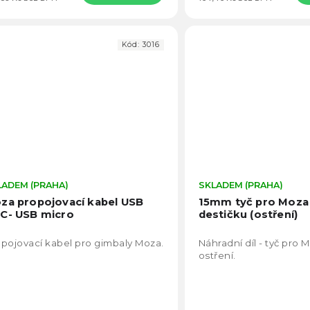
Kód:
3016
LADEM (PRAHA)
Průměrné
SKLADEM (PRAHA)
hodnocení
za propojovací kabel USB
15mm tyč pro Moza 
produktu
C- USB micro
destičku (ostření)
je
5,0
pojovací kabel pro gimbaly Moza.
Náhradní díl - tyč pro M
z
ostření.
5
hvězdiček.