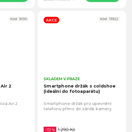
Kód:
3000
Kód:
13922
AKCE
Průměrné
SKLADEM V PRAZE
Prům
hodnocení
hodno
Air 2
Smartphone držák s coldshoe
produktu
produ
(ideální do fotoaparátu)
je
je
5,0
4,5
oza Air 2
Smartphone držák pro upevnění
z
z
telefonu přímo do sáněk kamery.
5
5
hvězdiček.
hvězd
1 290 Kč
–72 %