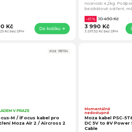
5
nosnosti 4,2kg. Podpo
hvězdiček.
bezdrátové ostření, má
hodin a lze u něj poho
10 490 Kč
baterie, které...
–61 %
0 Kč
3 990 Kč
Do košíku
,25 Kč bez DPH
3 297,52 Kč bez DPH
Kód:
98194
Momentálně
LADEM V PRAZE
Průměrné
nedostupné
hodnocení
ocus-M / iFocus kabel pro
Moza kabel PSC-5T
produktu
tření Moza Air 2 / Aircross 2
DC 5V to 8V Power 
je
Cable