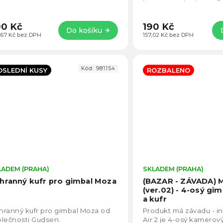
příslušenství.
0 Kč
190 Kč
Do košíku
,67 Kč bez DPH
157,02 Kč bez DPH
Kód:
981154
OSLEDNÍ KUSY
ROZBALENO
LADEM (PRAHA)
Průměrné
SKLADEM (PRAHA)
hodnocení
hranný kufr pro gimbal Moza
(BAZAR - ZÁVADA) M
produktu
(ver.02) - 4-osý gim
je
a kufr
5,0
ranný kufr pro gimbal Moza od
Produkt má závadu - in
z
lečnosti Gudsen.
Air 2 je 4-osý kamerov