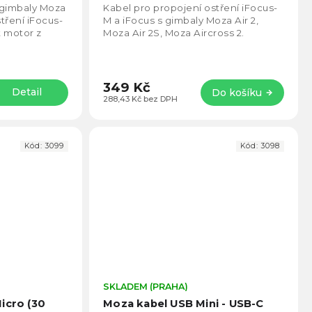
5,0
5,0
 gimbaly Moza
Kabel pro propojení ostření iFocus-
z
z
stření iFocus-
M a iFocus s gimbaly Moza Air 2,
5
5
t motor z
Moza Air 2S, Moza Aircross 2.
hvězdiček.
hvězd
349 Kč
Detail
Do košíku
288,43 Kč bez DPH
Kód:
3099
Kód:
3098
Průměrné
SKLADEM (PRAHA)
Prům
hodnocení
hodno
icro (30
Moza kabel USB Mini - USB-C