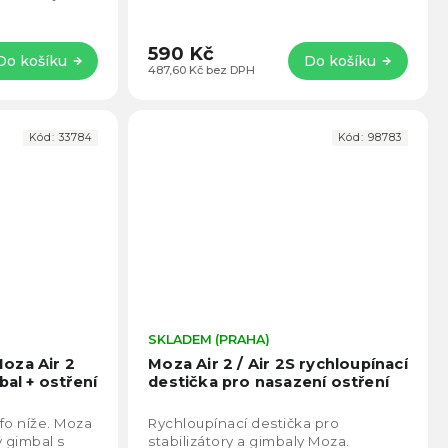
590 Kč
Do košíku
Do košíku
487,60 Kč bez DPH
Kód:
33784
Kód:
98783
Průměrné
SKLADEM (PRAHA)
Prům
hodnocení
hodno
oza Air 2
Moza Air 2 / Air 2S rychloupínací
produktu
produ
bal + ostření
destička pro nasazení ostření
je
je
5,0
5,0
fo níže. Moza
Rychloupínací destička pro
z
z
ý gimbal s
stabilizátory a gimbaly Moza.