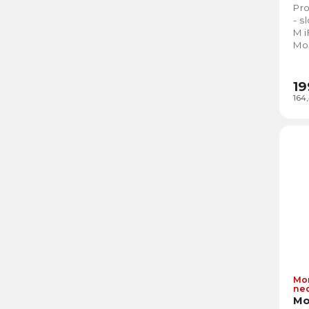
Pro
- s
M i
Moz
19
164
Mo
ne
Mo