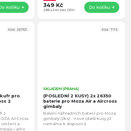
349 Kč
Do košíku
Do košíku
288,43 Kč bez DPH
Kód:
26763
Kód:
7115
Průměrné
SKLADEM (PRAHA)
Prům
hodnocení
hodno
 kufr pro
(POSLEDNÍ 2 KUSY) 2x 26350
produktu
produ
oss 2
baterie pro Moza Air a Aircross
je
je
gimbaly
5,0
5,0
r z
Balení náhradních baterií pro Moza
z
z
MOZA AirCross
gimbaly (2ks) - nové (další kusy již
5
5
uložení a
nemáme k dispozici)
hvězdiček.
hvězd
mbalu i jeho