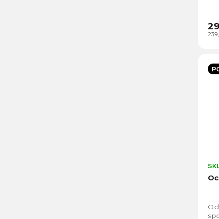
29
239
P
SK
Oc
Och
spo