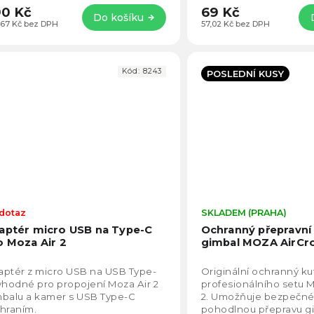
0 Kč
69 Kč
Do košíku
,67 Kč bez DPH
57,02 Kč bez DPH
Kód:
8243
POSLEDNÍ KUSY
dotaz
Průměrné
SKLADEM (PRAHA)
hodnocení
aptér micro USB na Type-C
Ochranný přepravní
produktu
o Moza Air 2
gimbal MOZA AirCr
je
4,8
aptér z micro USB na USB Type-
Originální ochranný kuf
z
vhodné pro propojení Moza Air 2
profesionálního setu 
5
mbalu a kamer s USB Type-C
2. Umožňuje bezpečné 
hvězdiček.
hraním.
pohodlnou přepravu gi