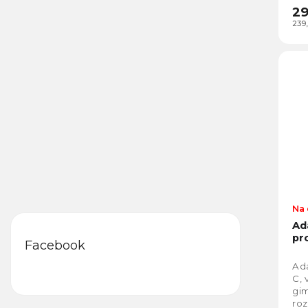
29
239
Na 
Ad
pr
Facebook
Ad
C, 
gi
roz