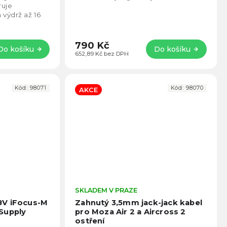
5
5
ruje
hvězdiček.
hvězd
 výdrž až 16
dlně měnit
790 Kč
Do košíku
Do košíku
652,89 Kč bez DPH
Kód:
98071
Kód:
98070
AKCE
Průměrné
SKLADEM V PRAZE
Prům
hodnocení
hodno
8V iFocus-M
Zahnutý 3,5mm jack-jack kabel
produktu
produ
Supply
pro Moza Air 2 a Aircross 2
je
je
ostření