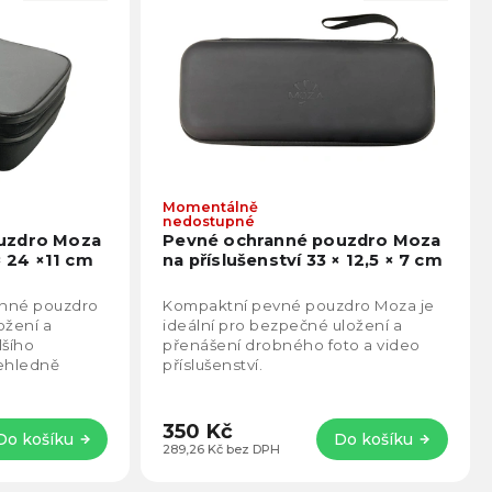
Momentálně
Průměrné
Prům
nedostupné
hodnocení
hodno
uzdro Moza
Pevné ochranné pouzdro Moza
produktu
produ
× 24 ×11 cm
na příslušenství 33 × 12,5 × 7 cm
je
je
5,0
5,0
anné pouzdro
Kompaktní pevné pouzdro Moza je
z
z
ožení a
ideální pro bezpečné uložení a
5
5
lšího
přenášení drobného foto a video
hvězdiček.
hvězd
řehledně
příslušenství.
 pro lepší
350 Kč
Do košíku
Do košíku
289,26 Kč bez DPH