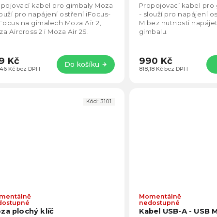
4,5
pojovací kabel pro gimbaly Moza
Propojovací kabel pro
z
louží pro napájení ostření iFocus-
- slouží pro napájení o
5
Focus na gimalech Moza Air 2,
M bez nutnosti napáje
hvězdiček.
a Aircross 2 i Moza Air 2S.
gimbalu.
9 Kč
990 Kč
Do košíku
,46 Kč bez DPH
818,18 Kč bez DPH
Kód:
3101
mentálně
Momentálně
Průměrné
dostupné
nedostupné
hodnocení
za plochý klíč
Kabel USB-A - USB M