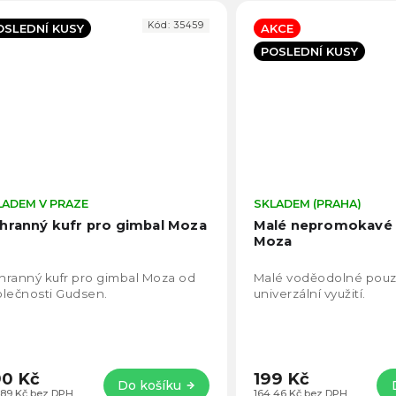
Kód:
35459
OSLEDNÍ KUSY
AKCE
POSLEDNÍ KUSY
LADEM V PRAZE
Průměrné
SKLADEM (PRAHA)
hodnocení
hranný kufr pro gimbal Moza
Malé nepromokavé
produktu
Moza
je
5,0
ranný kufr pro gimbal Moza od
Malé voděodolné pouz
z
lečnosti Gudsen.
univerzální využití.
5
hvězdiček.
0 Kč
199 Kč
Do košíku
,89 Kč bez DPH
164,46 Kč bez DPH