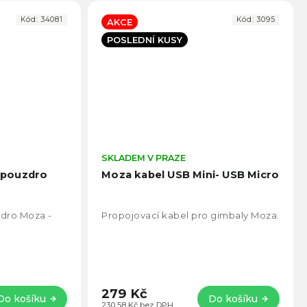
Kód:
34081
Kód:
3095
AKCE
POSLEDNÍ KUSY
Průměrné
SKLADEM V PRAZE
Prům
hodnocení
hodno
 pouzdro
Moza kabel USB Mini- USB Micro
produktu
produ
je
je
4,8
5,0
dro Moza -
Propojovací kabel pro gimbaly Moza.
z
z
5
5
hvězdiček.
hvězd
279 Kč
Do košíku
Do košíku
230,58 Kč bez DPH