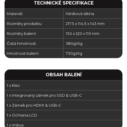
TECHNICKÉ SPECIFIKACE
Materiál:
hliníková slitina
Rozměry produktu:
217.5 x 114.5 x 143 mm
Rozměry balení:
150 x 220 x 110 mm
Čistá hmotnost:
380g±5g
Hmotnost balení:
730g±5g
OBSAH BALENÍ
1 x Klec
1 x Integrovaný zámek pro SSD & USB-C
1 x Zámek pro HDMI & USB-C
1 x Ochrana LCD
1 x Imbus