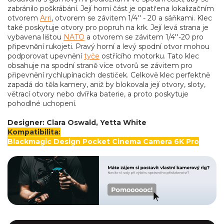
zabránilo poškrábání. Její horní část je opatřena lokalizačním
otvorem
Arri
, otvorem se závitem 1/4'' - 20 a sáňkami. Klec
také poskytuje otvory pro popruh na krk. Její levá strana je
vybavena lištou
NATO
a otvorem se závitem 1/4''-20 pro
připevnění rukojeti. Pravý horní a levý spodní otvor mohou
podporovat upevnění
tyče
ostřícího motorku. Tato klec
obsahuje na spodní straně více otvorů se závitem pro
připevnění rychlupínacích destiček. Celkově klec perfektně
zapadá do těla kamery, aniž by blokovala její otvory, sloty,
větrací otvory nebo dvířka baterie, a proto poskytuje
pohodlné uchopení.
Designer:
Clara Oswald, Yetta White
Kompatibilita:
Blackmagic Design Pocket Cinema Camera 6K Pro