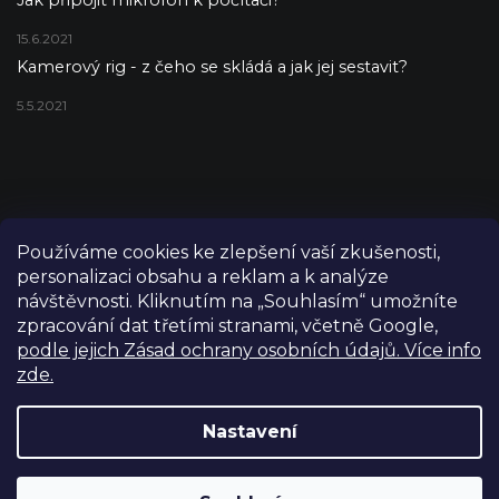
15.6.2021
Kamerový rig - z čeho se skládá a jak jej sestavit?
5.5.2021
Používáme cookies ke zlepšení vaší zkušenosti,
personalizaci obsahu a reklam a k analýze
návštěvnosti. Kliknutím na „Souhlasím“ umožníte
zpracování dat třetími stranami, včetně Google,
podle jejich Zásad ochrany osobních údajů. Více info
zde.
Copyright 2026
FILM-TECHNIKA
. Všechna práva vyhrazena.
Upravit nastavení cookies
Nastavení
Grafický návrh vytvořil a nakódoval
Shoptetak.cz
Výdejní sklad Praha: PO–PÁ 8:00–16:00. Při objednání a