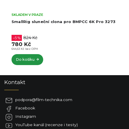
SKLADEM V PRAZE
SmallRig sluneční clona pro BMPCC 6K Pro 3273
824 Kč
–5 %
780 Kč
644,63 Kč bez DPH
Do košíku
Z
Kontakt
á
p
a
podpora
@
film-technika.com
t
Facebook
í
Instagram
YouTube kanál (recenze i testy)