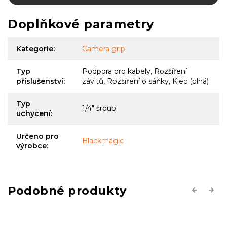
Doplňkové parametry
Kategorie
:
Camera grip
Typ
Podpora pro kabely, Rozšíření
příslušenství
:
závitů, Rozšíření o sáňky, Klec (plná)
Typ
1/4" šroub
uchycení
:
Určeno pro
Blackmagic
výrobce
:
Previous
Next