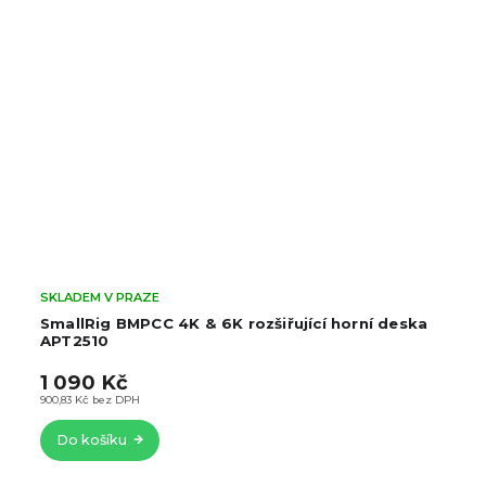
SKLADEM V PRAZE
SmallRig BMPCC 4K & 6K rozšiřující horní deska
APT2510
1 090 Kč
900,83 Kč bez DPH
Do košíku