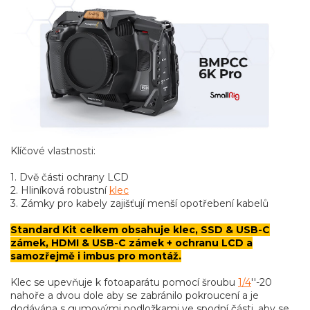
Klíčové vlastnosti:
1. Dvě části ochrany LCD
2. Hliníková robustní
klec
3. Zámky pro kabely zajišťují menší opotřebení kabelů
Standard Kit celkem obsahuje klec, SSD & USB-C
zámek, HDMI & USB-C zámek + ochranu LCD a
samozřejmě i imbus pro montáž.
Klec se upevňuje k fotoaparátu pomocí šroubu
1/4
''-20
nahoře a dvou dole aby se zabránilo pokroucení a je
dodávána s gumovými podložkami ve spodní části, aby se