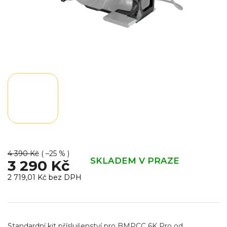
4 390 Kč
( –25 % )
SKLADEM V PRAZE
3 290 Kč
2 719,01 Kč bez DPH
Měrná
cena:
Standardní kit příslušenství pro BMPCC 6K Pro od