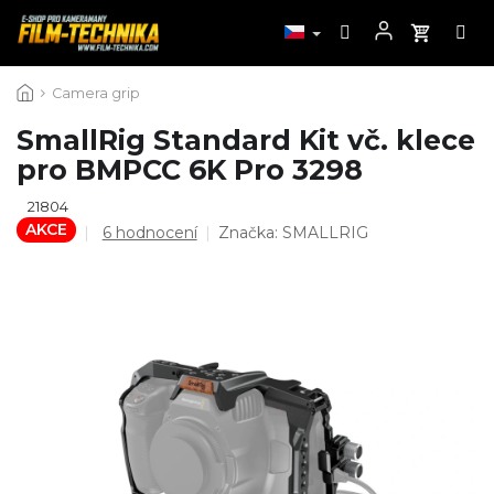
Přejít
Camera grip
na
obsah
SmallRig Standard Kit vč. klece
pro BMPCC 6K Pro 3298
21804
AKCE
Průměrné
6 hodnocení
Značka:
SMALLRIG
hodnocení
produktu
je
5,0
z
5
hvězdiček.