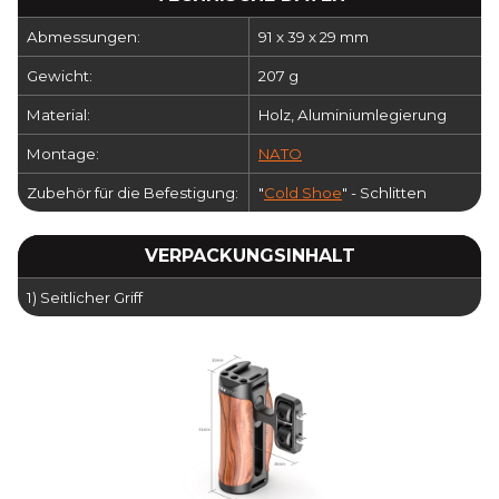
Abmessungen:
91 x 39 x 29 mm
Gewicht:
207 g
Material:
Holz, Aluminiumlegierung
Montage:
NATO
Zubehör für die Befestigung:
"
Cold Shoe
" - Schlitten
VERPACKUNGSINHALT
1) Seitlicher Griff