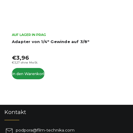
AUF LAGER IN PRAG
Adapter von 1/4" Gewinde auf 3/8"
€3,96
€3,27 ohne MwSt.
In den Warenkorb
F
Kontakt
u
ß
z
podpora
@
film-technika.com