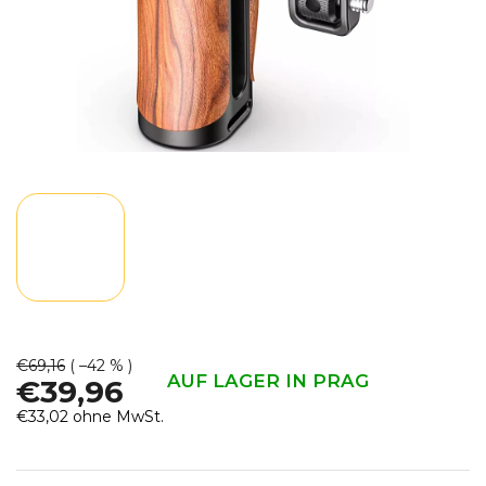
€69,16
( –42 % )
AUF LAGER IN PRAG
€39,96
€33,02 ohne MwSt.
Verkaufspreis: