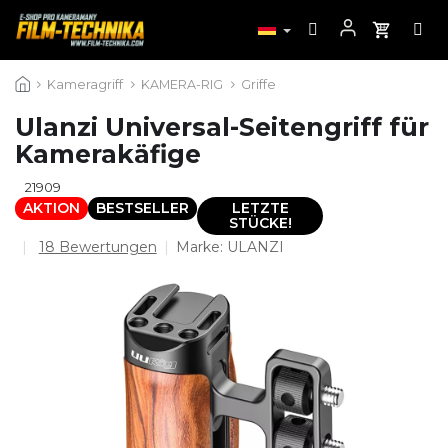
Zum
Kameragriff
KAMERA-RIG
Griffe
Inhalt
springen
Ulanzi Universal-Seitengriff für
Kamerakäfige
21909
AKTION
BESTSELLER
LETZTE
STÜCKE!
Die
18 Bewertungen
Marke:
ULANZI
durchschnittliche
Produktbewertung
ist
4,8
von
5
Sternen.