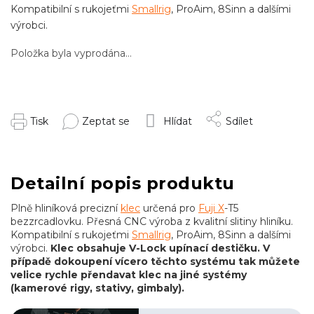
Kompatibilní s rukojeťmi
Smallrig
, ProAim, 8Sinn a dalšími
výrobci.
Položka byla vyprodána…
Tisk
Zeptat se
Hlídat
Sdílet
Detailní popis produktu
Plně hliníková precizní
klec
určená pro
Fuji X
-T5
bezzrcadlovku. Přesná CNC výroba z kvalitní slitiny hliníku.
Kompatibilní s rukojeťmi
Smallrig
, ProAim, 8Sinn a dalšími
výrobci.
Klec obsahuje V-Lock upínací destičku. V
případě dokoupení vícero těchto systému tak můžete
velice rychle přendavat klec na jiné systémy
(kamerové rigy, stativy, gimbaly).