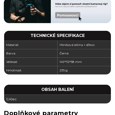
TECHNICKÉ SPECIFIKACE
Materiál:
Hliníková slitina + dřevo
Barva:
Černá
Velikost:
149*112*58 mm
Hmotnost:
235 g
OBSAH BALENÍ
1) Klec
Doplňkové parametry