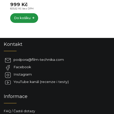
999 Kč
825,62 Kč bez DPH
Do košíku
Z
Kontakt
á
p
a
podpora
@
film-technika.com
t
Facebook
í
Instagram
YouTube kanál (recenze i testy)
Informace
FAQ / Časté dotazy