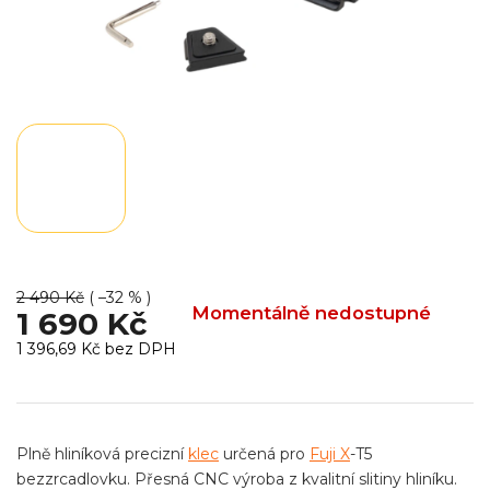
2 490 Kč
( –32 % )
Momentálně nedostupné
1 690 Kč
1 396,69 Kč bez DPH
Měrná
cena:
Plně hliníková precizní
klec
určená pro
Fuji X
-T5
bezzrcadlovku. Přesná CNC výroba z kvalitní slitiny hliníku.