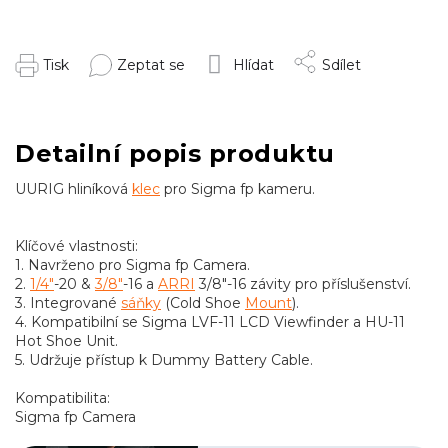
Tisk
Zeptat se
Hlídat
Sdílet
Detailní popis produktu
UURIG hliníková
klec
pro Sigma fp kameru.
Klíčové vlastnosti:
1. Navrženo pro Sigma fp Camera.
2.
1/4"
-20 &
3/8"
-16 a
ARRI
3/8"-16 závity pro příslušenství.
3. Integrované
sáňky
(Cold Shoe
Mount
).
4. Kompatibilní se Sigma LVF-11 LCD Viewfinder a HU-11
Hot Shoe Unit.
5. Udržuje přístup k Dummy Battery Cable.
Kompatibilita:
Sigma fp Camera