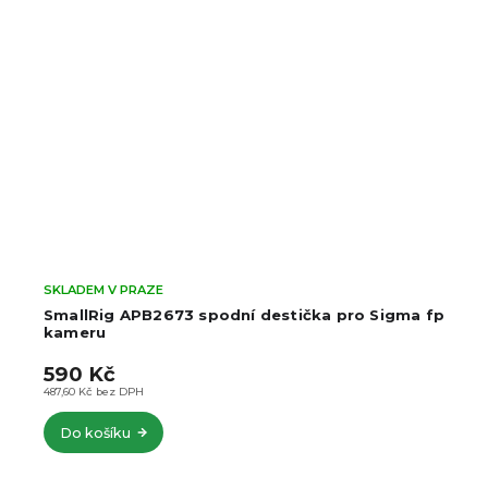
SKLADEM V PRAZE
SmallRig APB2673 spodní destička pro Sigma fp
kameru
590 Kč
487,60 Kč bez DPH
Do košíku