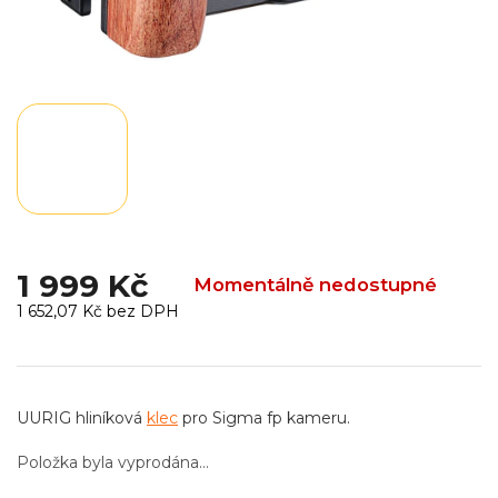
1 999 Kč
Momentálně nedostupné
1 652,07 Kč bez DPH
Měrná
cena:
UURIG hliníková
klec
pro Sigma fp kameru.
Položka byla vyprodána…