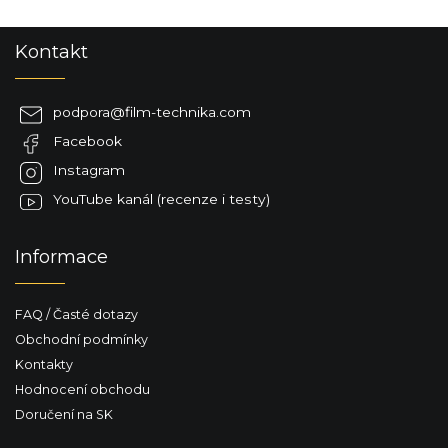
Z
Kontakt
á
p
a
podpora
@
film-technika.com
t
Facebook
í
Instagram
YouTube kanál (recenze i testy)
Informace
FAQ / Časté dotazy
Obchodní podmínky
Kontakty
Hodnocení obchodu
Doručení na SK