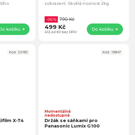
5
5
šího
zobrazení. Skvělá nosnost 2kg.
hvězdiček.
hvězd
790 Kč
–36 %
499 Kč
Do košíku
Do košíku
412,40 Kč bez DPH
Kód:
20183
Kód:
19847
Momentálně
Průměrné
Prům
nedostupné
hodnocení
hodno
ifilm X-T4
Držák se sáňkami pro
produktu
produ
Panasonic Lumix G100
je
je