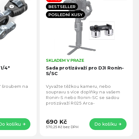
BESTSELLER
POSLEDNÍ KUSY
Průměrné
SKLADEM V PRAZE
Prům
hodnocení
hodno
1/4"
Sada protizávaží pro DJI Ronin-
produktu
produ
S/SC
je
je
4,9
5,0
" šroubem na
Vyvažte těžkou kameru, nebo
z
z
soupravu s více doplňky na vašem
5
5
Ronin-S nebo Ronin-SC se sadou
hvězdiček.
hvězd
protizávaží R025 Arca-
Swiss od UURig.
690 Kč
Do košíku
Do košíku
570,25 Kč bez DPH