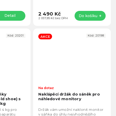
2 490 Kč
Detail
Do košíku
2 057,85 Kč bez DPH
Kód:
20201
Kód:
20198
AKCE
Průměrné
Na dotaz
Prům
hodnocení
hodno
ňky
Naklápěcí držák do sáněk pro
produktu
produ
ld shoe) s
náhledové monitory
je
je
4kg
4,8
5,0
í 4 kg pro
Držák vám umožní naklonit monitor
z
z
oaparátu.
v sáňka do úhlu nejvhodnějšího