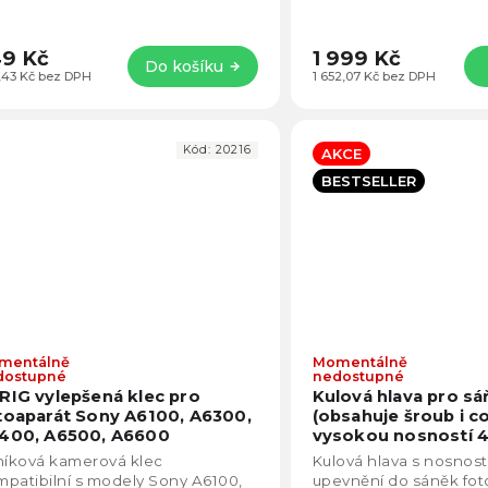
9 Kč
1 999 Kč
Do košíku
,43 Kč bez DPH
1 652,07 Kč bez DPH
Kód:
20216
AKCE
BESTSELLER
mentálně
Momentálně
Průměrné
dostupné
nedostupné
hodnocení
RIG vylepšená klec pro
Kulová hlava pro sá
produktu
toaparát Sony A6100, A6300,
(obsahuje šroub i co
je
400, A6500, A6600
vysokou nosností 
5,0
níková kamerová klec
Kulová hlava s nosnost
z
patibilní s modely Sony A6100,
upevnění do sáněk fot