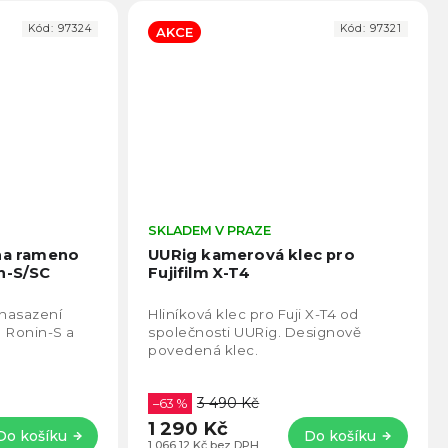
Kód:
97324
Kód:
97321
AKCE
Průměrné
SKLADEM V PRAZE
Prům
hodnocení
hodno
 na rameno
UURig kamerová klec pro
produktu
produ
n-S/SC
Fujifilm X-T4
je
je
4,8
4,9
 nasazení
Hliníková klec pro Fuji X-T4 od
z
z
I Ronin-S a
společnosti UURig. Designově
5
5
povedená klec.
hvězdiček.
hvězd
3 490 Kč
–63 %
1 290 Kč
Do košíku
Do košíku
1 066,12 Kč bez DPH