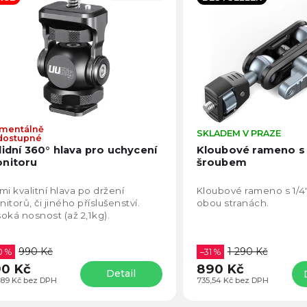
becedně
mentálně
Průměrné
SKLADEM V PRAZE
dostupné
hodnocení
lidní 360° hlava pro uchycení
Kloubové rameno s 
produktu
nitoru
šroubem
je
4,8
mi kvalitní hlava po držení
Kloubové rameno s 1/4
z
itorů, či jiného příslušenství.
obou stranách.
5
oká nosnost (až 2,1kg).
hvězdiček.
990 Kč
1 290 Kč
0 %
–31 %
0 Kč
890 Kč
Detail
,89 Kč bez DPH
735,54 Kč bez DPH