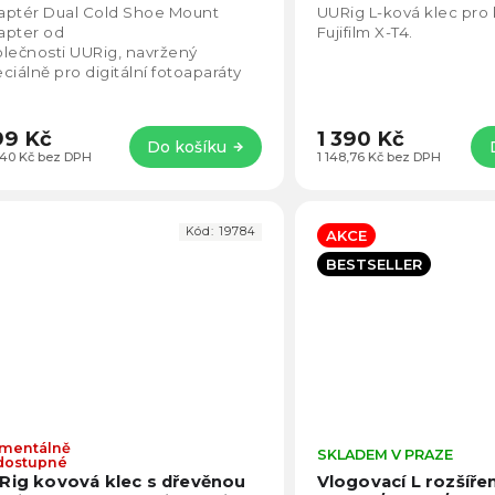
5,0
400, a6500 a a6600
aptér Dual Cold Shoe Mount
UURig L-ková klec pro
z
apter od
Fujifilm X-T4.
5
lečnosti UURig, navržený
hvězdiček.
ciálně pro digitální fotoaparáty
ny ALPHA.
99 Kč
1 390 Kč
Do košíku
,40 Kč bez DPH
1 148,76 Kč bez DPH
Kód:
19784
AKCE
BESTSELLER
mentálně
Průměrné
SKLADEM V PRAZE
dostupné
hodnocení
Rig kovová klec s dřevěnou
Vlogovací L rozšíře