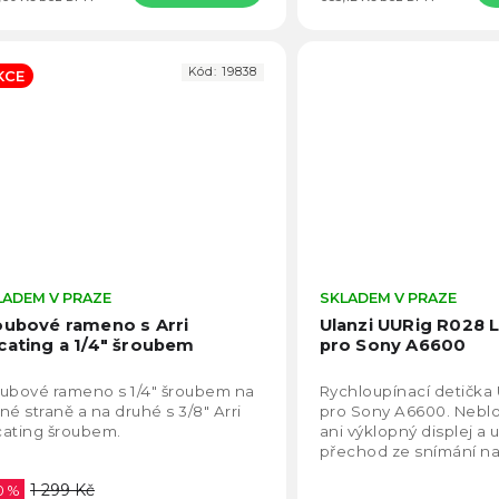
Kód:
19838
KCE
LADEM V PRAZE
Průměrné
SKLADEM V PRAZE
hodnocení
oubové rameno s Arri
Ulanzi UURig R028 
produktu
cating a 1/4" šroubem
pro Sony A6600
je
5,0
ubové rameno s 1/4" šroubem na
Rychloupínací detička
z
né straně a na druhé s 3/8" Arri
pro Sony A6600. Neblo
5
cating šroubem.
ani výklopný displej a
hvězdiček.
přechod ze snímání na 
1 299 Kč
0 %