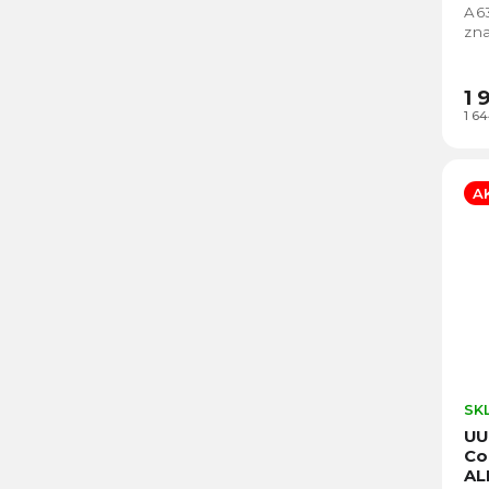
A6
zna
1 
1 6
A
SK
UU
Co
AL