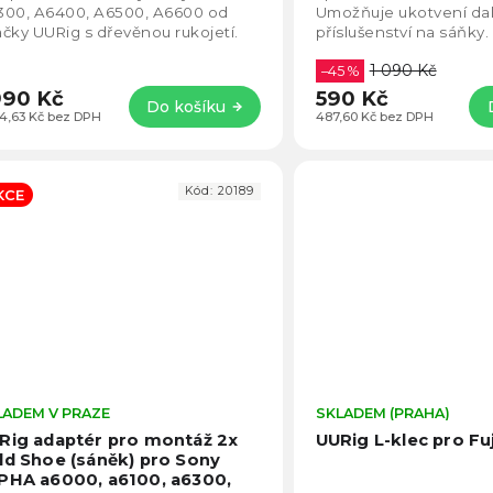
5
300, A6400, A6500, A6600 od
Umožňuje ukotvení dal
hvězdiček.
čky UURig s dřevěnou rukojetí.
příslušenství na sáňky.
1 090 Kč
–45 %
990 Kč
590 Kč
Do košíku
44,63 Kč bez DPH
487,60 Kč bez DPH
Kód:
20189
KCE
LADEM V PRAZE
Průměrné
SKLADEM (PRAHA)
hodnocení
Rig adaptér pro montáž 2x
UURig L-klec pro Fuj
produktu
ld Shoe (sáněk) pro Sony
je
PHA a6000, a6100, a6300,