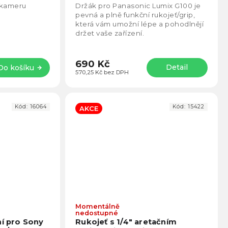
5,0
5,0
 kameru
Držák pro Panasonic Lumix G100 je
z
z
pevná a plně funkční rukojeť/grip,
5
5
která vám umožní lépe a pohodlnějí
hvězdiček.
hvězd
držet vaše zařízení.
690 Kč
Detail
Do košíku
570,25 Kč bez DPH
Kód:
16064
Kód:
15422
AKCE
Momentálně
Průměrné
Prům
nedostupné
hodnocení
hodno
ní pro Sony
Rukojeť s 1/4" aretačním