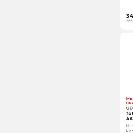
34
288
Mo
ne
UU
fo
A6
Hli
kom