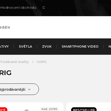
Hodnocení obchodu
Doručení na SK
ATIVY
SVĚTLA
ZVUK
SMARTPHONE VIDEO
N
Prodávané značky
UURIG
RIG
ejprodávanější
jlevnější
jdražší
Kód:
20195
KCE
BESTSELLER