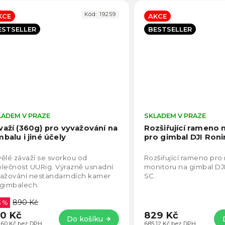
Kód:
19259
KCE
AKCE
ESTSELLER
BESTSELLER
LADEM V PRAZE
Průměrné
SKLADEM V PRAZE
hodnocení
važí (360g) pro vyvažování na
Rozšiřující rameno
produktu
mbalu i jiné účely
pro gimbal DJI Roni
je
4,7
ělé závaží se svorkou od
Rozšiřující rameno pro
z
lečnost UURig. Výrazně usnadní
monitoru na gimbal DJ
5
važování nestandarndích kamer
SC.
hvězdiček.
 gimbalech.
890 Kč
3 %
0 Kč
829 Kč
Do košíku
,60 Kč bez DPH
685,12 Kč bez DPH