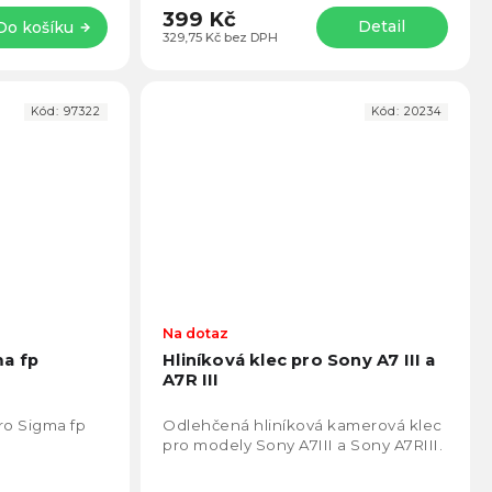
399 Kč
Detail
Do košíku
329,75 Kč bez DPH
Kód:
97322
Kód:
20234
Průměrné
Na dotaz
Prům
hodnocení
hodno
ma fp
Hliníková klec pro Sony A7 III a
produktu
produ
A7R III
je
je
4,8
5,0
ro Sigma fp
Odlehčená hliníková kamerová klec
z
z
pro modely Sony A7III a Sony A7RIII.
5
5
hvězdiček.
hvězd