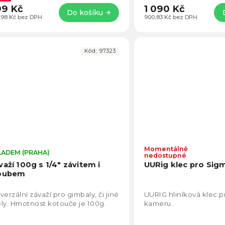
9 Kč
1 090 Kč
Do košíku
,98 Kč bez DPH
900,83 Kč bez DPH
Kód:
97323
Momentálně
LADEM (PRAHA)
Průměrné
nedostupné
hodnocení
važí 100g s 1/4" závitem i
UURig klec pro Sig
produktu
oubem
je
5,0
verzální závaží pro gimbaly, či jiné
UURIG hliníková klec p
z
ly. Hmotnost kotouče je 100g.
kameru.
5
hvězdiček.