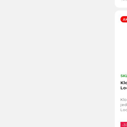
A
SK
Kl
Lo
Klo
jed
Lo
–3