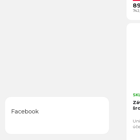
89
742
SK
Zá
šr
Facebook
Uni
úče