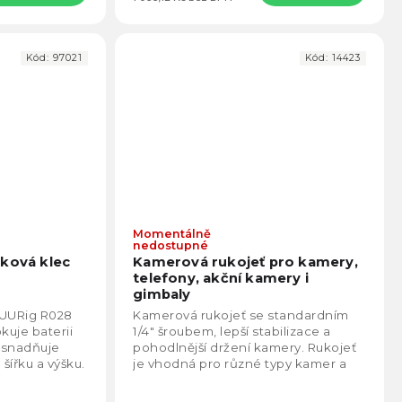
Kód:
97021
Kód:
14423
Momentálně
Průměrné
Prům
nedostupné
hodnocení
hodno
Lková klec
Kamerová rukojeť pro kamery,
produktu
produ
telefony, akční kamery i
je
je
gimbaly
5,0
4,9
 UURig R028
Kamerová rukojeť se standardním
z
z
kuje baterii
1/4" šroubem, lepší stabilizace a
5
5
 usnadňuje
pohodlnější držení kamery. Rukojeť
hvězdiček.
hvězd
šířku a výšku.
je vhodná pro různé typy kamer a
příslušenství.