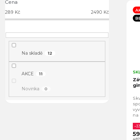
Cena
A
289
Kč
2490
Kč
B
Na skladě
12
SK
AKCE
11
Zá
gi
Novinka
0
Skv
spo
vy
na
–3
59
487