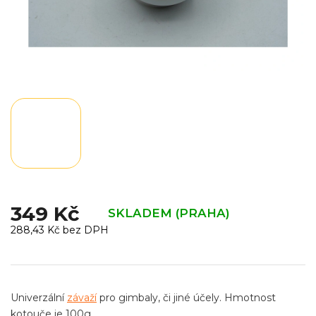
349 Kč
SKLADEM (PRAHA)
288,43 Kč bez DPH
Měrná
cena:
Univerzální
závaží
pro gimbaly, či jiné účely. Hmotnost
kotouče je 100g.