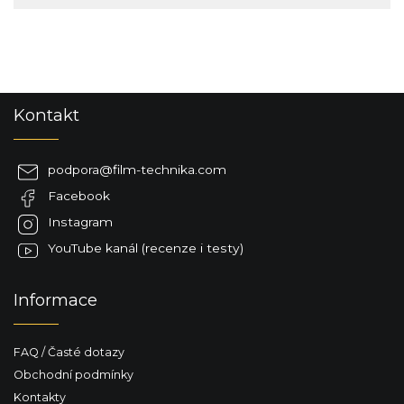
Z
Kontakt
á
p
a
podpora
@
film-technika.com
t
Facebook
í
Instagram
YouTube kanál (recenze i testy)
Informace
FAQ / Časté dotazy
Obchodní podmínky
Kontakty