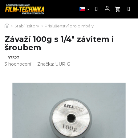
Přejít
Stabilizátory
Příslušenství pro gimbály
na
obsah
Závaží 100g s 1/4" závitem i
šroubem
97323
Průměrné
3 hodnocení
Značka:
UURIG
hodnocení
produktu
je
5,0
z
5
hvězdiček.