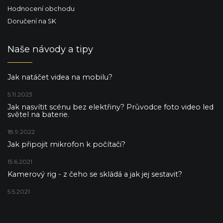
Hodnocení obchodu
Doručení na SK
Naše návody a tipy
Jak natáčet videa na mobilu?
5.11.2023
Jak nasvítit scénu bez elektřiny? Průvodce foto video led
světel na baterie.
18.9.2022
Jak připojit mikrofon k počítači?
15.6.2021
Kamerový rig - z čeho se skládá a jak jej sestavit?
5.5.2021