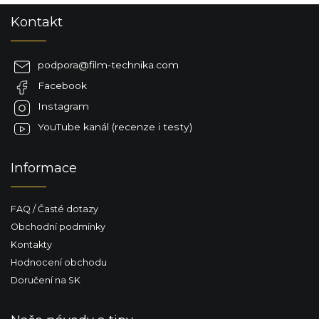
Z
Kontakt
á
p
a
podpora
@
film-technika.com
t
Facebook
í
Instagram
YouTube kanál (recenze i testy)
Informace
FAQ / Časté dotazy
Obchodní podmínky
Kontakty
Hodnocení obchodu
Doručení na SK