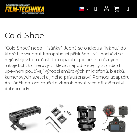
Přejít
Cold Shoe
na
obsah
"Cold Shoe," nebo-li "sáňky." Jedná se o jakousi "lyžinu," do
které lze vsunout kompatibilní příslušenství - nachází se
nejčastěji v horní části fotoaparátu, potom na různých
rukojetích, kamerových klecích apod. - stejný standard
upevnění používají výrobci směrových mikrofonů, blesků,
kamerových světel a jiného příslušenství. Pomocí adaptéru
do sáněk potom můžete zkombinovat více příslušenství
dohromady.