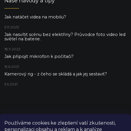
Naše návody a tipy
Jak natáčet videa na mobilu?
5.11.2023
Jak nasvítit scénu bez elektřiny? Průvodce foto video led
světel na baterie.
18.9.2022
Jak připojit mikrofon k počítači?
15.6.2021
Kamerový rig - z čeho se skládá a jak jej sestavit?
5.5.2021
Používáme cookies ke zlepšení vaší zkušenosti,
personalizaci obsahu a reklam a k analýze