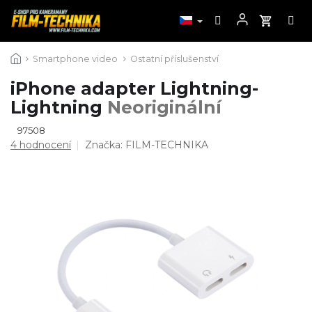
Přejít
Smartphone video
Ostatní příslušenství
na
obsah
iPhone adapter Lightning-
Lightning
Neoriginální
97508
Průměrné
4 hodnocení
Značka:
FILM-TECHNIKA
hodnocení
produktu
je
4,8
z
5
hvězdiček.