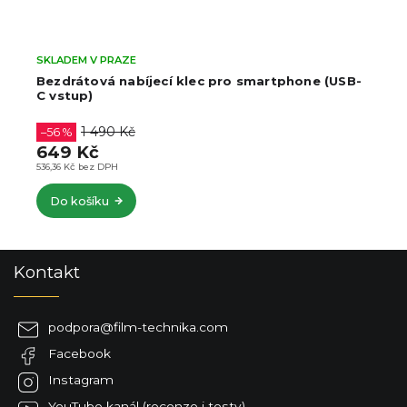
SKLADEM V PRAZE
Bezdrátová nabíjecí klec pro smartphone (USB-
C vstup)
1 490 Kč
–56 %
649 Kč
536,36 Kč bez DPH
Do košíku
Z
Kontakt
á
p
a
podpora
@
film-technika.com
t
Facebook
í
Instagram
YouTube kanál (recenze i testy)