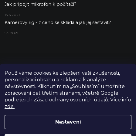
Jak připojit mikrofon k počítači?
15.6.2021
Kamerový rig - z čeho se skládá a jak jej sestavit?
5.5.2021
Používáme cookies ke zlepšení vaší zkušenosti,
personalizaci obsahu a reklam a k analýze
návštěvnosti. Kliknutím na „Souhlasím“ umožníte
zpracování dat třetími stranami, včetně Google,
podle jejich Zásad ochrany osobních údajů. Více info
zde.
Copyright 2026
FILM-TECHNIKA
. Všechna práva vyhrazena.
Upravit nastavení cookies
Nastavení
Grafický návrh vytvořil a nakódoval
Shoptetak.cz