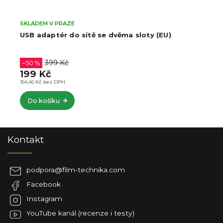
SKLADEM V PRAZE
USB adaptér do sítě se dvěma sloty (EU)
399 Kč
–50 %
199 Kč
164,46 Kč bez DPH
Do košíku
Z
Kontakt
á
p
a
podpora
@
film-technika.com
t
Facebook
í
Instagram
YouTube kanál (recenze i testy)