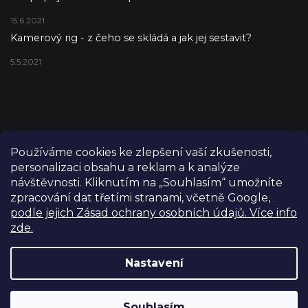
15.6.2021
Kamerový rig - z čeho se skládá a jak jej sestavit?
5.5.2021
Používáme cookies ke zlepšení vaší zkušenosti,
personalizaci obsahu a reklam a k analýze
návštěvnosti. Kliknutím na „Souhlasím“ umožníte
zpracování dat třetími stranami, včetně Google,
podle jejich Zásad ochrany osobních údajů. Více info
zde.
Copyright 2026
FILM-TECHNIKA
. Všechna práva vyhrazena.
Upravit nastavení cookies
Nastavení
Grafický návrh vytvořil a nakódoval
Shoptetak.cz
Výdejní sklad Praha: PO–PÁ 8:00–16:00. Při objednání a
Souhlasím
Vytvořil Shoptet