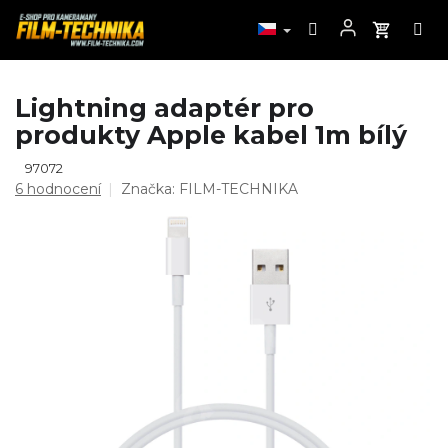
Přejít
Lightning adaptér pro
na
produkty Apple kabel 1m bílý
obsah
97072
Průměrné
6 hodnocení
Značka:
FILM-TECHNIKA
hodnocení
produktu
je
5,0
z
5
hvězdiček.